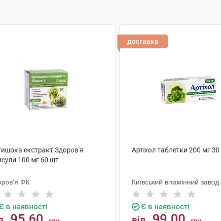
доставка
тишока екстракт Здоров'я
Артіхол таблетки 200 мг 30
сули 100 мг 60 шт
оров'я ФК
Київський вітамінний завод
Є в наявності
Є в наявності
95.60
99.00
д
від