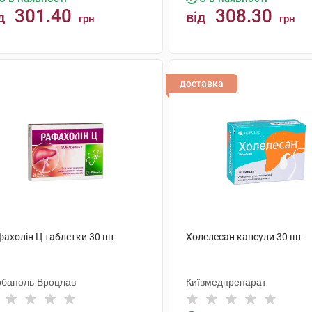
301.40
308.30
д
від
грн
грн
КУПИТИ
КУПИТИ
доставка
фахолін Ц таблетки 30 шт
Холелесан капсули 30 шт
рбаполь Вроцлав
Київмедпрепарат