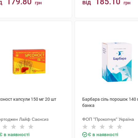
179.80
185.10
д
від
грн
грн
КУПИТИ
КУПИТИ
соност капсули 150 мг 20 шт
Барбара сіль порошок 140 
банка
ертоджен Лайф Саєнсиз
ФОП "Прокопчук" Україна
Є в наявності
Є в наявності