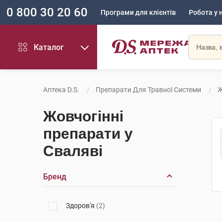
0 800 30 20 60
Програми для клієнтів
Робота у 
Каталог
Аптека D.S.
Препарати Для Травної Системи
Ж
Жовчогінні
препарати у
Сваляві
Бренд
Здоров'я
(2)