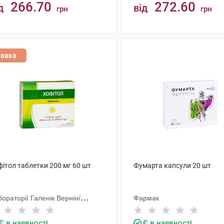
266.70
272.60
д
від
грн
грн
КУПИТИ
КУПИТИ
тавка
ітол таблетки 200 мг 60 шт
Фумарта капсули 20 шт
ораторії Галенік Вернін/
Фармак
анція
Є в наявності
Є в наявності