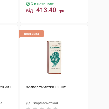
Є в наявності
413.40
від
грн
КУПИТИ
доставка
20 мл 1
Холівер таблетки 100 шт
ма
ДХГ Фармасьютікал