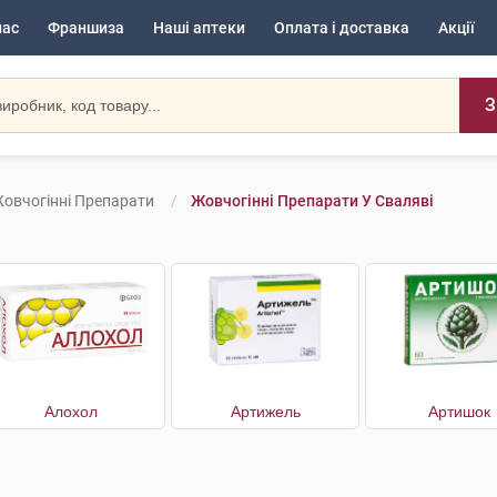
нас
Франшиза
Наші аптеки
Оплата і доставка
Акції
З
овчогінні Препарати
Жовчогінні Препарати У Сваляві
Алохол
Артижель
Артишок