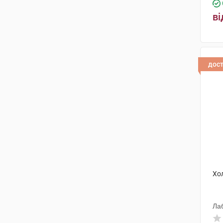
ві
дос
Хо
Лаб