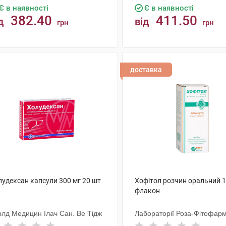
Є в наявності
Є в наявності
382.40
411.50
д
від
грн
грн
КУПИТИ
КУПИТИ
доставка
лудексан капсули 300 мг 20 шт
Хофітол розчин оральний 1
флакон
рлд Медицин Ілач Сан. Ве Тідж
Лабораторії Роза-Фітофар