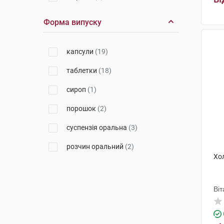
Др. Фальк Фарма
(6)
Форма випуску
Гербаполь Вроцлав
(1)
капсули
(19)
Київмедпрепарат
(1)
таблетки
(18)
Кусум Фарм
(4)
сироп
(1)
Лабораторіос Віренс С.Л.
(1)
порошок
(2)
Альпіфлор
(1)
суспензія оральна
(3)
Адамед Фарма
(1)
розчин оральний
(2)
Уорлд Медицин Ілач Сан. Ве
Тідж
(1)
Хо
Лабораторії Роза-Фітофарма
(1)
Віт
ДХГ Фармасьютікал
(1)
Фармафлор с.р.л.
(1)