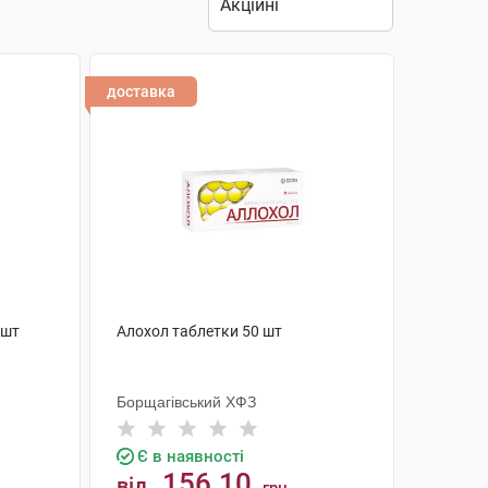
доставка
 шт
Алохол таблетки 50 шт
Борщагівський ХФЗ
Є в наявності
156.10
від