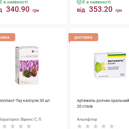
Є в наявності
Є в наявності
340.90
353.20
д
від
грн
грн
КУПИТИ
КУПИТИ
тавка
доставка
лоплант-Тау капсули 30 шт
Артижель розчин оральний
20 стіків
ораторіос Віренс С.Л.
Альпіфлор