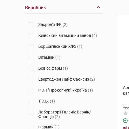
Виробник
Здоров'я ФК
(2)
Київський вітамінний завод
(4)
Борщагівський ХФЗ
(1)
Вітаміни
(1)
Бовіос фарм
(1)
Евертоджен Лайф Саєнсиз
(2)
Ар
ФОП "Прокопчук" Україна
(1)
кап
Т.С.Б.
(1)
Зд
Лабораторії Галенік Вернін/
Франція
(2)
Фармак
(1)
ві