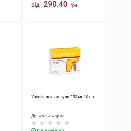
290.40
від
грн
КУПИТИ
Урсофальк капсули 250 мг 10 шт
Др. Фальк Фарма
Є в наявності