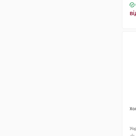
ві
Хо
Уо