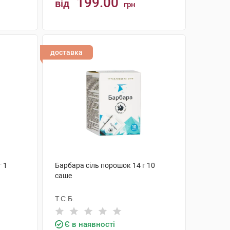
199.00
від
грн
КУПИТИ
доставка
г 1
Барбара сіль порошок 14 г 10
саше
Т.С.Б.
Є в наявності