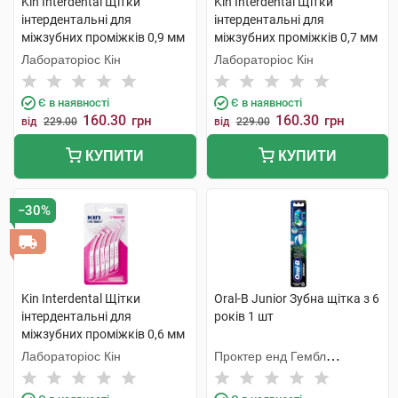
Kin Interdental Щітки
Kin Interdental Щітки
інтердентальні для
інтердентальні для
міжзубних проміжків 0,9 мм
міжзубних проміжків 0,7 мм
6 шт
6 шт
Лабораторіос Кін
Лабораторіос Кін
Є в наявності
Є в наявності
160.30
160.30
грн
грн
від
229.00
від
229.00
КУПИТИ
КУПИТИ
−30%
Kin Interdental Щітки
Oral-B Junior Зубна щітка з 6
інтердентальні для
років 1 шт
міжзубних проміжків 0,6 мм
6 шт
Лабораторіос Кін
Проктер енд Гембл
Меньюфекчурінг