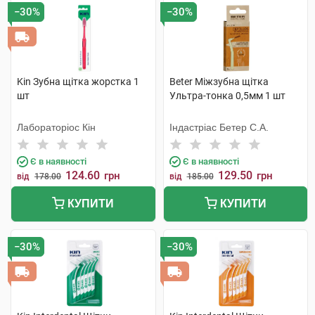
−30%
−30%
Kin Зубна щітка жорстка 1
Beter Міжзубна щітка
шт
Ультра-тонка 0,5мм 1 шт
Лабораторіос Кін
Індастріас Бетер С.А.
Є в наявності
Є в наявності
124.60
129.50
грн
грн
від
178.00
від
185.00
КУПИТИ
КУПИТИ
−30%
−30%