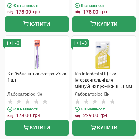
Є в наявності
Є в наявності
178.00
грн
178.00
грн
від
від
КУПИТИ
КУПИТИ
1+1=3
1+1=3
Kin Зубна щітка екстра м'яка
Kin Interdental Щітки
1 шт
інтердентальні для
міжзубних проміжків 1,1 мм
6 шт
Лабораторіос Кін
Лабораторіос Кін
Є в наявності
Є в наявності
178.00
грн
229.00
грн
від
від
КУПИТИ
КУПИТИ