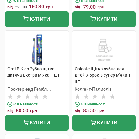
Є в наявності
Є в наявності
160.30
грн
79.00
грн
від
229.00
від
КУПИТИ
КУПИТИ
Oral-B Kids Зубна щітка
Colgate Щітка зубна для
дитяча Екстра м’яка 1 шт
дітей 3-5років супер м'яка 1
шт
Проктер енд Гембл
Колгейт-Палмолів
Меньюфекчурінг
Є в наявності
Є в наявності
80.50
грн
85.50
грн
від
від
КУПИТИ
КУПИТИ