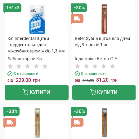
1+1=3
−30%
Kin Interdental Щітки
Beter Зубна щітка для дітей
інтердентальні для
від 3-х років 1 шт
міжзубних проміжків 1,3 мм
6 шт
Лабораторіос Кін
Індастріас Бетер С.А.
Є в наявності
Є в наявності
81.20
229.00
грн
грн
від
від
116.00
КУПИТИ
КУПИТИ
−30%
−30%