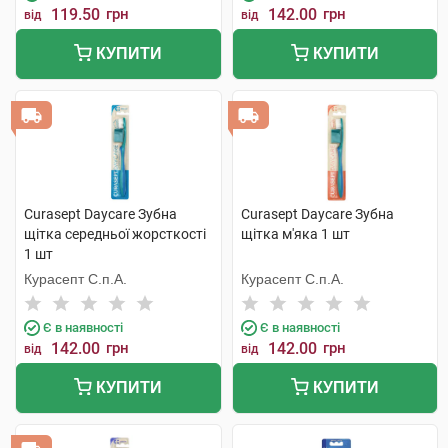
119.50
грн
142.00
грн
від
від
КУПИТИ
КУПИТИ
Curasept Daycare Зубна
Curasept Daycare Зубна
щітка середньої жорсткості
щітка м'яка 1 шт
1 шт
Курасепт С.п.А.
Курасепт С.п.А.
Є в наявності
Є в наявності
142.00
грн
142.00
грн
від
від
КУПИТИ
КУПИТИ