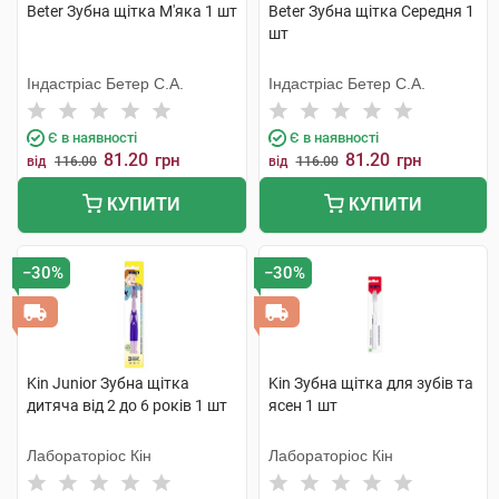
Beter Зубна щітка М'яка 1 шт
Beter Зубна щітка Середня 1
шт
Індастріас Бетер С.А.
Індастріас Бетер С.А.
Є в наявності
Є в наявності
81.20
81.20
грн
грн
від
116.00
від
116.00
КУПИТИ
КУПИТИ
−30%
−30%
Kin Junior Зубна щітка
Kin Зубна щітка для зубів та
дитяча від 2 до 6 років 1 шт
ясен 1 шт
Лабораторіос Кін
Лабораторіос Кін