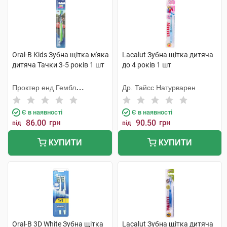
Oral-B Kids Зубна щітка м'яка
Lacalut Зубна щітка дитяча
дитяча Тачки 3-5 років 1 шт
до 4 років 1 шт
Проктер енд Гембл
Др. Тайсс Натурварен
Меньюфекчурінг
Є в наявності
Є в наявності
86.00
грн
90.50
грн
від
від
КУПИТИ
КУПИТИ
Oral-B 3D White Зубна щітка
Lacalut Зубна щітка дитяча