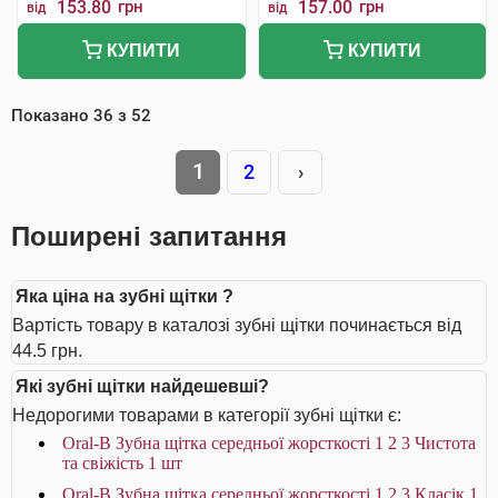
153.80
грн
157.00
грн
від
від
КУПИТИ
КУПИТИ
Показано
36
з
52
1
2
›
Поширені запитання
Яка ціна на зубні щітки ?
Вартість товару в каталозі зубні щітки починається від
44.5 грн.
Які зубні щітки найдешевші?
Недорогими товарами в категорії зубні щітки є:
Oral-B Зубна щітка середньої жорсткості 1 2 3 Чистота
та свіжість 1 шт
Oral-B Зубна щітка середньої жорсткості 1 2 3 Класік 1