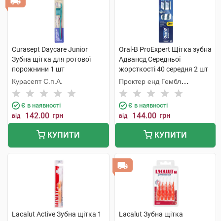
Curasept Daycare Junior
Oral-B ProExpert Щiтка зубна
Зубна щітка для ротової
Адвансд Середньої
порожнини 1 шт
жорсткості 40 середня 2 шт
Курасепт С.п.А.
Проктер енд Гембл
Меньюфекчурінг
Є в наявності
Є в наявності
142.00
грн
144.00
грн
від
від
КУПИТИ
КУПИТИ
Lacalut Active Зубна щітка 1
Lacalut Зубна щітка