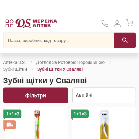
Аптека D.S.
Догляд За Ротовою Порожниною
Зубні Щітки
Зубні Щітки У Сваляві
Зубні щітки у Сваляві
Фільтри
1+1=3
1+1=3