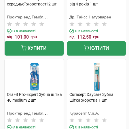
середньої жорсткості 2 шт
від 4 років 1 шт
Проктер енд Гембл
Др. Тайсс Натурварен
Меньюфекчурінг
Є в наявності
Є в наявності
101.00
грн
112.50
грн
від
від
КУПИТИ
КУПИТИ
Oral-B Pro-Expert Зубна щітка
Curasept Daycare Зубна
40 medium 2 шт
щітка жорстка 1 шт
Проктер енд Гембл
Курасепт С.п.А.
Меньюфекчурінг
Є в наявності
Є в наявності