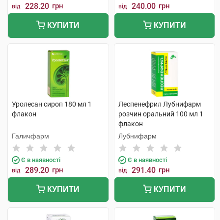
228.20
грн
240.00
грн
від
від
КУПИТИ
КУПИТИ
Уролесан сироп 180 мл 1
Леспенефрил Лубнифарм
флакон
розчин оральний 100 мл 1
флакон
Галичфарм
Лубнифарм
Є в наявності
Є в наявності
289.20
грн
291.40
грн
від
від
КУПИТИ
КУПИТИ