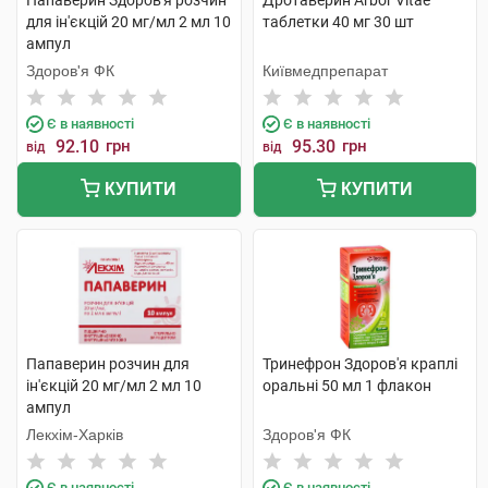
Папаверин Здоров'я розчин
Дротаверин Arbor Vitae
для ін'єкцій 20 мг/мл 2 мл 10
таблетки 40 мг 30 шт
ампул
Здоров'я ФК
Київмедпрепарат
Є в наявності
Є в наявності
92.10
грн
95.30
грн
від
від
КУПИТИ
КУПИТИ
Папаверин розчин для
Тринефрон Здоров'я краплі
ін'єкцій 20 мг/мл 2 мл 10
оральні 50 мл 1 флакон
ампул
Лекхім-Харків
Здоров'я ФК
Є в наявності
Є в наявності