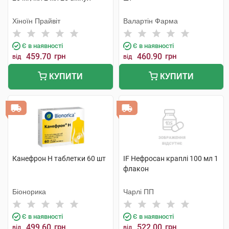
Хіноїн Прайвіт
Валартін Фарма
Є в наявності
Є в наявності
459.70
грн
460.90
грн
від
від
КУПИТИ
КУПИТИ
Канефрон H таблетки 60 шт
IF Нефросан краплі 100 мл 1
флакон
Біонорика
Чарлі ПП
Є в наявності
Є в наявності
499.60
грн
522.00
грн
від
від