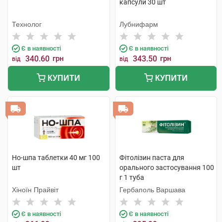
капсули 30 шт
Технолог
Лубнифарм
Є в наявності
Є в наявності
340.60
грн
343.50
грн
від
від
КУПИТИ
КУПИТИ
Но-шпа таблетки 40 мг 100
Фітолізин паста для
шт
орального застосування 100
г 1 туба
Хіноїн Прайвіт
Гербаполь Варшава
Є в наявності
Є в наявності