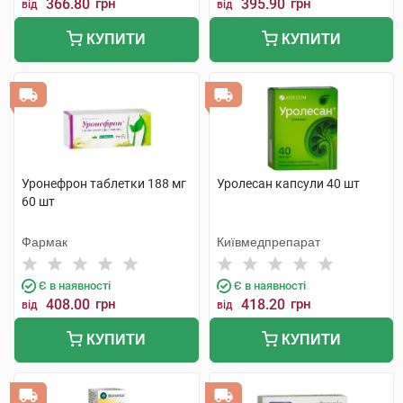
366.80
грн
395.90
грн
від
від
КУПИТИ
КУПИТИ
Уронефрон таблетки 188 мг
Уролесан капсули 40 шт
60 шт
Фармак
Київмедпрепарат
Є в наявності
Є в наявності
408.00
грн
418.20
грн
від
від
КУПИТИ
КУПИТИ