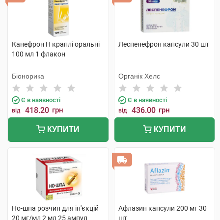
Канефрон H краплі оральні
Леспенефрон капсули 30 шт
100 мл 1 флакон
Біонорика
Органік Хелс
Є в наявності
Є в наявності
418.20
грн
436.00
грн
від
від
КУПИТИ
КУПИТИ
Но-шпа розчин для ін'єкцій
Афлазин капсули 200 мг 30
20 мг/мл 2 мл 25 ампул
шт