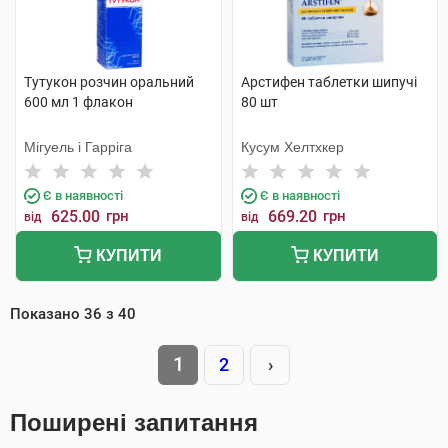
Тутукон розчин оральний
Арстифен таблетки шипучі
600 мл 1 флакон
80 шт
Мігуель і Гарріга
Кусум Хелтхкер
Є в наявності
Є в наявності
625.00
грн
669.20
грн
від
від
КУПИТИ
КУПИТИ
Показано
36
з
40
1
2
›
Поширені запитання