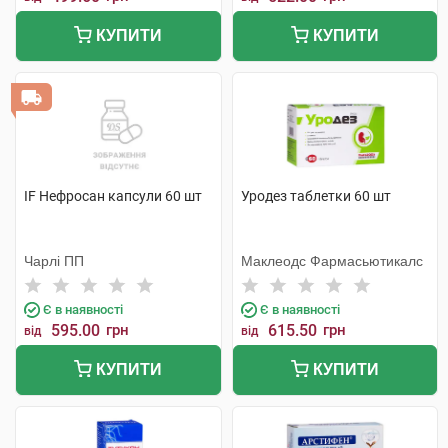
КУПИТИ
КУПИТИ
IF Нефросан капсули 60 шт
Уродез таблетки 60 шт
Чарлі ПП
Маклеодс Фармасьютикалс
Є в наявності
Є в наявності
595.00
грн
615.50
грн
від
від
КУПИТИ
КУПИТИ