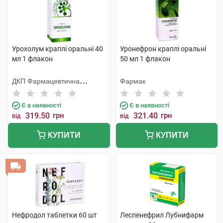
Урохолум краплі оральні 40
Уронефрон краплі оральні
мл 1 флакон
50 мл 1 флакон
ДКП Фармацевтична
Фармак
фабрика
Є в наявності
Є в наявності
319.50
грн
321.40
грн
від
від
КУПИТИ
КУПИТИ
Нефродол таблетки 60 шт
Леспенефрил Лубнифарм