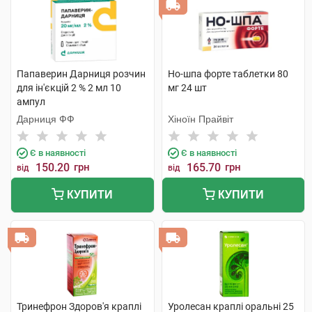
Папаверин Дарниця розчин
Но-шпа форте таблетки 80
для ін'єкцій 2 % 2 мл 10
мг 24 шт
ампул
Дарниця ФФ
Хіноїн Прайвіт
Є в наявності
Є в наявності
150.20
грн
165.70
грн
від
від
КУПИТИ
КУПИТИ
Тринефрон Здоров'я краплі
Уролесан краплі оральні 25