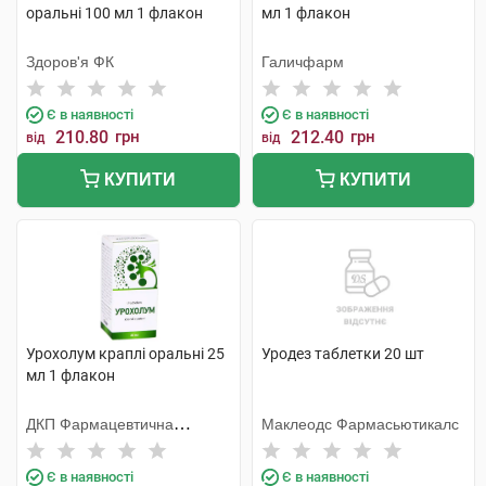
оральні 100 мл 1 флакон
мл 1 флакон
Здоров'я ФК
Галичфарм
Є в наявності
Є в наявності
210.80
грн
212.40
грн
від
від
КУПИТИ
КУПИТИ
Урохолум краплі оральні 25
Уродез таблетки 20 шт
мл 1 флакон
ДКП Фармацевтична
Маклеодс Фармасьютикалс
фабрика
Є в наявності
Є в наявності