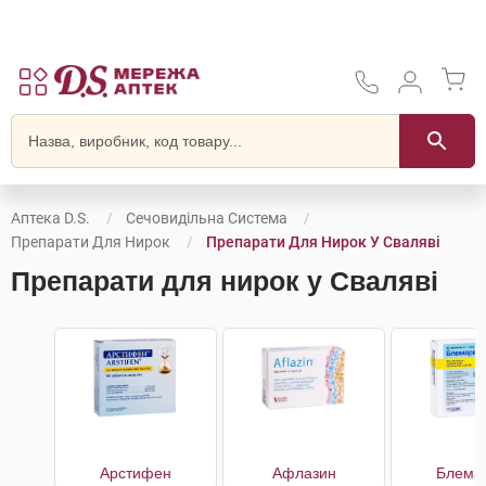
Аптека D.S.
Сечовидільна Система
Препарати Для Нирок
Препарати Для Нирок У Сваляві
Препарати для нирок у Сваляві
Арстифен
Афлазин
Блема