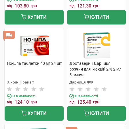
103.80
грн
121.30
грн
від
від
КУПИТИ
КУПИТИ
Но-шпа таблетки 40 мг 24 шт
Дротаверин Дарниця
розчин для ін'єкцій 2 % 2 мл
5 ампул
Хіноїн Прайвіт
Дарниця ФФ
Є в наявності
Є в наявності
124.10
грн
125.40
грн
від
від
КУПИТИ
КУПИТИ