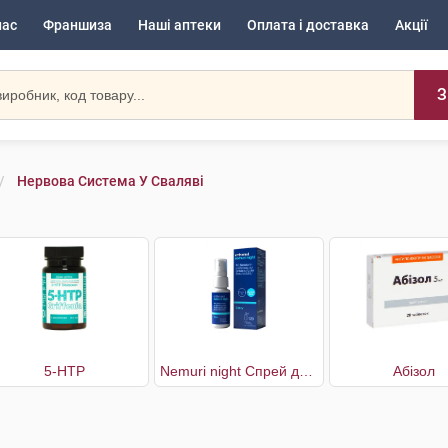
нас
Франшиза
Наші аптеки
Оплата і доставка
Акції
З
Нервова Система У Сваляві
5-НТР
Nemuri night Спрей для здорового сну
Абізол