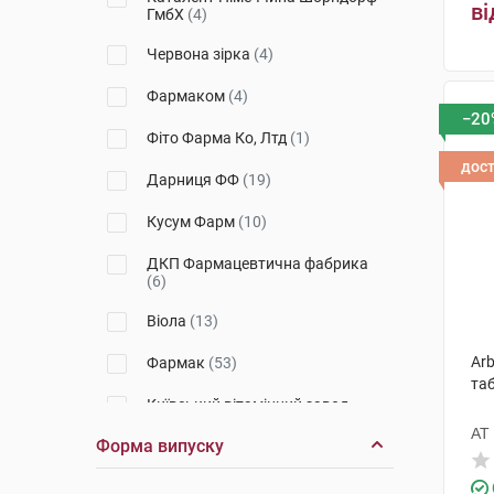
ві
ГмбХ
(4)
NatHealth
(1)
Червона зірка
(4)
Solgar
(4)
Фармаком
(4)
Віста
(1)
−20
Фіто Фарма Ко, Лтд
(1)
ФармБіотек
(2)
дос
Дарниця ФФ
(19)
КРКА
(2)
Кусум Фарм
(10)
Orthomol
(1)
ДКП Фармацевтична фабрика
Pure Encapsulations
(1)
(6)
Віола
(13)
Arb
Фармак
(53)
та
Київський вітамінний завод
(26)
АТ
Форма випуску
Технолог
(9)