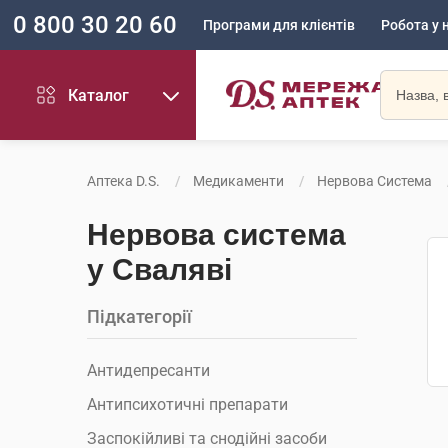
0 800 30 20 60
Програми для клієнтів
Робота у 
Каталог
Аптека D.S.
Медикаменти
Нервова Система
Нервова система
у Сваляві
Підкатегорії
Антидепресанти
Антипсихотичні препарати
Заспокійливі та снодійні засоби