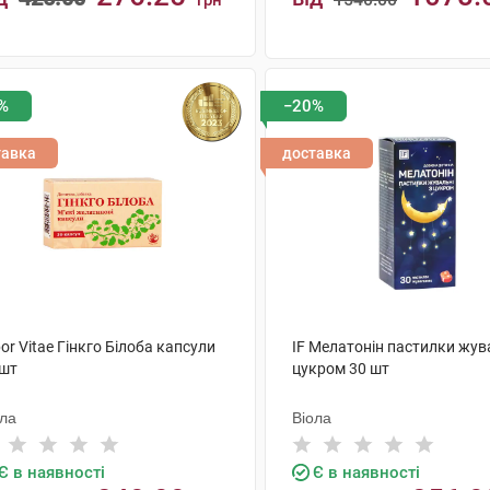
грн
грн
КУПИТИ
КУПИТИ
%
−20%
тавка
доставка
or Vitae Гінкго Білоба капсули
IF Мелатонін пастилки жув
 шт
цукром 30 шт
ола
Віола
Є в наявності
Є в наявності