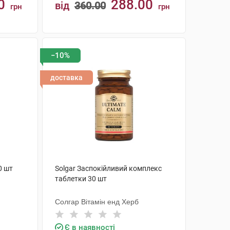
0
288.00
від
360.00
грн
грн
КУПИТИ
−10%
доставка
0 шт
Solgar Заспокійливий комплекс
таблетки 30 шт
Солгар Вітамін енд Херб
Є в наявності