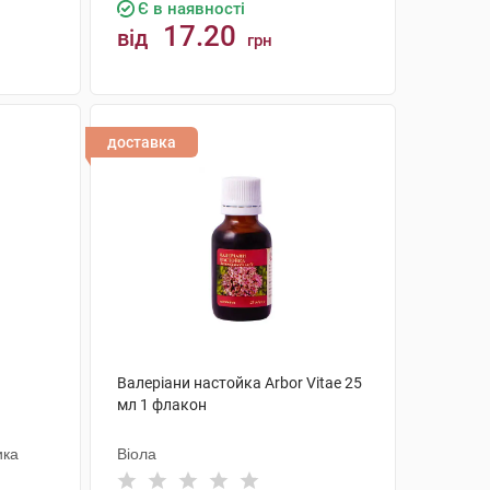
Є в наявності
17.20
від
грн
КУПИТИ
доставка
1
Валеріани настойка Arbor Vitae 25
мл 1 флакон
ика
Віола