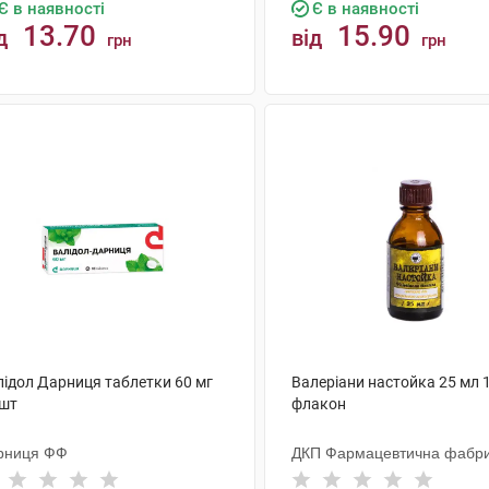
Є в наявності
Є в наявності
13.70
15.90
д
від
грн
грн
КУПИТИ
КУПИТИ
лідол Дарниця таблетки 60 мг
Валеріани настойка 25 мл 
 шт
флакон
рниця ФФ
ДКП Фармацевтична фабр