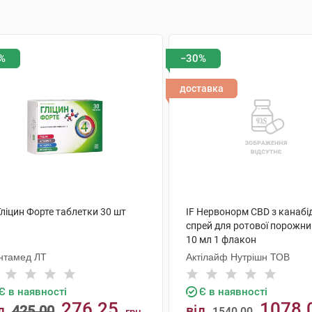
%
−30%
доставка
Гліцин Форте таблетки 30 шт
IF Нервонорм CBD з канабі
спрей для ротової порожни
10 мл 1 флакон
нтамед ЛТ
Актілайф Нутрішн ТОВ
Є в наявності
Є в наявності
276.25
1078.
д
425.00
від
1540.00