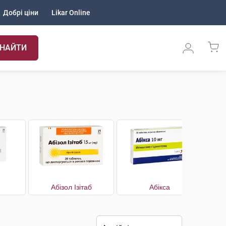
Добрі ціни
Likar Online
НАЙТИ
Абізол Ізітаб
Абікса