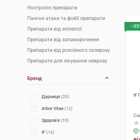
Ноотропні препарати
Панічні атаки та фобії препарати
−35
Препарати від епілепсії
Препарати від запаморочення
Препарати від розсіяного склерозу
Препарати для лікування неврозу
Препарати для покращення
Бренд
мозкового кровообігу
Препарати для покращення
IF 
пам'яті
Дарниця
(20)
Препарати при булімії
Arbor Vitae
(12)
Са
Препарати при вегето-судинній
Здоров'я
(10)
дистонії
IF
(16)
Препарати при деменції
ві