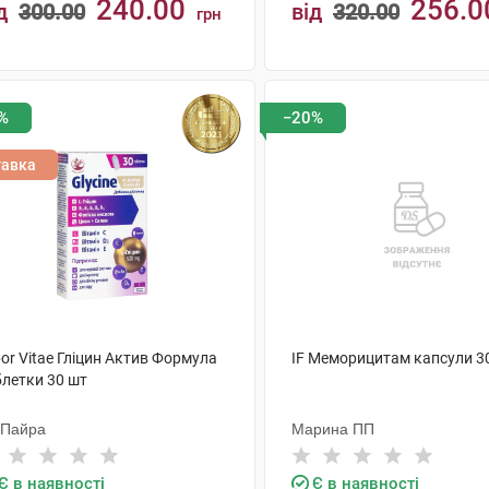
240.00
256.0
д
300.00
від
320.00
грн
КУПИТИ
КУПИТИ
%
−20%
тавка
or Vitae Гліцин Актив Формула
IF Меморицитам капсули 3
блетки 30 шт
 Пайра
Марина ПП
Є в наявності
Є в наявності