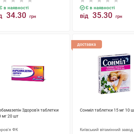
Є в наявності
Є в наявності
34.30
35.30
д
від
грн
грн
КУПИТИ
КУПИТИ
доставка
рбамазепін Здоров'я таблетки
Сонміл таблетки 15 мг 10 
 мг 20 шт
оров'я ФК
Київський вітамінний завод