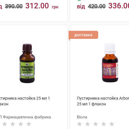
312.00
336.0
д
390.00
від
420.00
грн
КУПИТИ
КУПИТИ
доставка
стирника настойка 25 мл 1
Пустирника настойка Arbor
акон
25 мл 1 флакон
П Фармацевтична фабрика
Віола