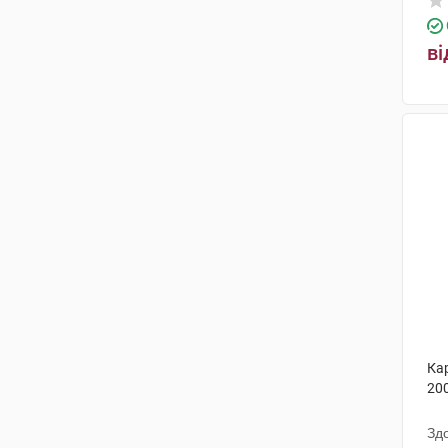
Упса Сас
(3)
ві
Нобел Ілач Санаї ве Тіджарет
(13)
Хенніг Арцнайміттель
(2)
Медокемі
(15)
Алкалоїд АД-Скоп'є
(1)
Дельфарм Діжон
(3)
Фарматен
(6)
Юрія-Фарм
(8)
Хаско-Лек
(1)
Ка
Маклеодс Фармасьютикалс
(2)
200
Оріон Корпорейшн
(7)
Зд
Меркле
(8)