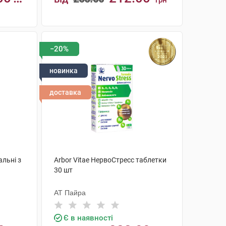
грн
КУПИТИ
−20%
новинка
доставка
альні з
Arbor Vitae НервоСтресс таблетки
30 шт
АТ Пайра
Є в наявності