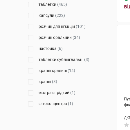
Здоров'я ФК
(14)
таблетки
(465)
ві
Дослідний завод ГНЦЛС
(3)
капсули
(222)
Фарма Старт
(64)
розчин для ін'єкцій
(101)
Вітаміни
(2)
розчин оральний
(34)
Здравофарм
(2)
настойка
(6)
Софарма
(3)
таблетки сублінгвальні
(3)
Борщагівський ХФЗ
(11)
краплі оральні
(14)
Здоров'я народу
(7)
краплі
(3)
КРКА
(16)
екстракт рідкий
(1)
Пу
Екомед
(1)
фітоконцентра
(1)
фл
Галичфарм
(11)
таблетки дисперговані
(15)
ДК
АТ Пайра
(4)
концентрат для інфузій
(2)