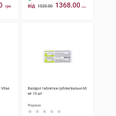
0
1368.00
від
1520.00
грн
грн
КУПИТИ
 Vitae
Валідол таблетки сублінгвальні 60
мг 10 шт
Фармак