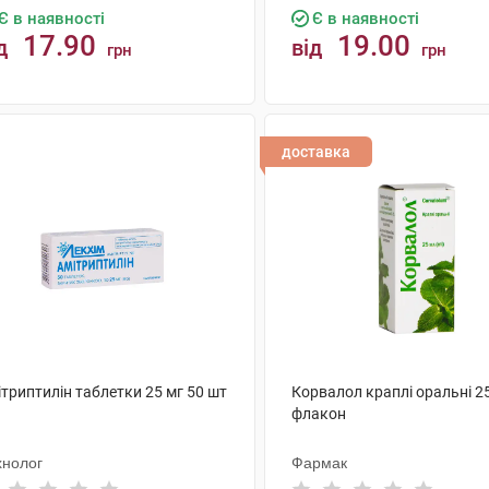
Є в наявності
Є в наявності
17.90
19.00
д
від
грн
грн
КУПИТИ
КУПИТИ
доставка
триптилін таблетки 25 мг 50 шт
Корвалол краплі оральні 2
флакон
хнолог
Фармак