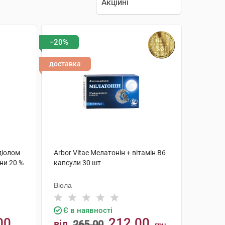
−20%
доставка
діолом
Arbor Vitae Мелатонін + вітамін В6
ни 20 %
капсули 30 шт
Віола
Є в наявності
00
212.00
від
265.00