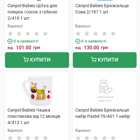
Canpol Babies Щітка для
Canpol Babies Брязкальце
пляшок і сосок з губкою
Сова 2/187 1 шт
2/410 1 шт
Канпол
Канпол
Є в наявності
Є в наявності
101.00
грн
130.00
грн
від
від
КУПИТИ
КУПИТИ
Canpol Babies Чашка
Canpol Babies Брязкальця
пластикова від 12 місяців
набір Раstel 79/401 1 набір
4/413 1 шт
Канпол
Канпол