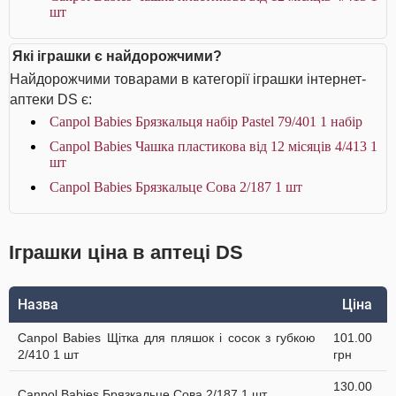
шт
Які іграшки є найдорожчими?
Найдорожчими товарами в категорії іграшки інтернет-
аптеки DS є:
Canpol Babies Брязкальця набір Раstel 79/401 1 набір
Canpol Babies Чашка пластикова від 12 місяців 4/413 1
шт
Canpol Babies Брязкальце Сова 2/187 1 шт
Іграшки ціна в аптеці DS
Назва
Ціна
Canpol Babies Щітка для пляшок і сосок з губкою
101.00
2/410 1 шт
грн
130.00
Canpol Babies Брязкальце Сова 2/187 1 шт