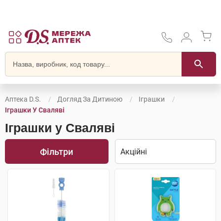
Аптека D.S.
Догляд За Дитиною
Іграшки
Іграшки У Сваляві
Іграшки у Сваляві
Фільтри