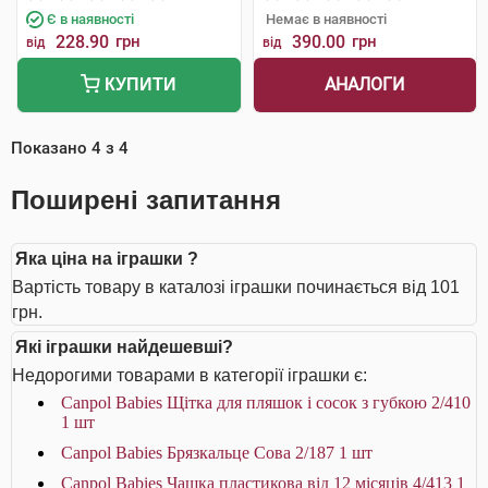
Є в наявності
Немає в наявності
228.90
грн
390.00
грн
від
від
АНАЛОГИ
КУПИТИ
Показано
4
з
4
Поширені запитання
Яка ціна на іграшки ?
Вартість товару в каталозі іграшки починається від 101
грн.
Які іграшки найдешевші?
Недорогими товарами в категорії іграшки є:
Canpol Babies Щітка для пляшок і сосок з губкою 2/410
1 шт
Canpol Babies Брязкальце Сова 2/187 1 шт
Canpol Babies Чашка пластикова від 12 місяців 4/413 1