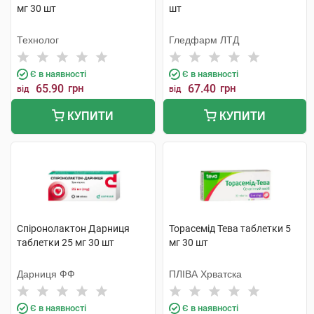
мг 30 шт
шт
Технолог
Гледфарм ЛТД
Є в наявності
Є в наявності
65.90
грн
67.40
грн
від
від
КУПИТИ
КУПИТИ
Спіронолактон Дарниця
Торасемід Тева таблетки 5
таблетки 25 мг 30 шт
мг 30 шт
Дарниця ФФ
ПЛІВА Хрватска
Є в наявності
Є в наявності