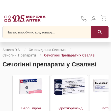
Аптека D.S.
Сечовидільна Система
Сечогінні Препарати
Сечогінні Препарати У Сваляві
Сечогінні препарати у Сваляві
Верошпірон
Гідрохлортіазид
Гіпоті