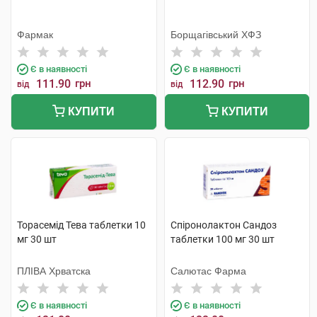
Фармак
Борщагівський ХФЗ
Є в наявності
Є в наявності
111.90
грн
112.90
грн
від
від
КУПИТИ
КУПИТИ
Торасемід Тева таблетки 10
Спіронолактон Сандоз
мг 30 шт
таблетки 100 мг 30 шт
ПЛІВА Хрватска
Салютас Фарма
Є в наявності
Є в наявності