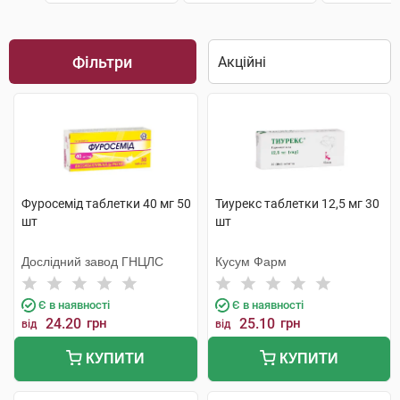
Фільтри
Фуросемід таблетки 40 мг 50
Тиурекс таблетки 12,5 мг 30
шт
шт
Дослідний завод ГНЦЛС
Кусум Фарм
Є в наявності
Є в наявності
24.20
грн
25.10
грн
від
від
КУПИТИ
КУПИТИ