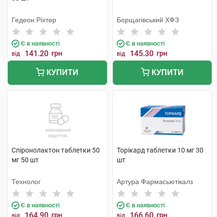
Гедеон Ріхтер
Борщагівський ХФЗ
Є в наявності
Є в наявності
141.20
грн
145.30
грн
від
від
КУПИТИ
КУПИТИ
Спіронолактон таблетки 50
Торікард таблетки 10 мг 30
мг 50 шт
шт
Технолог
Артура Фармасьютікалз
Є в наявності
Є в наявності
164.90
грн
166.60
грн
від
від