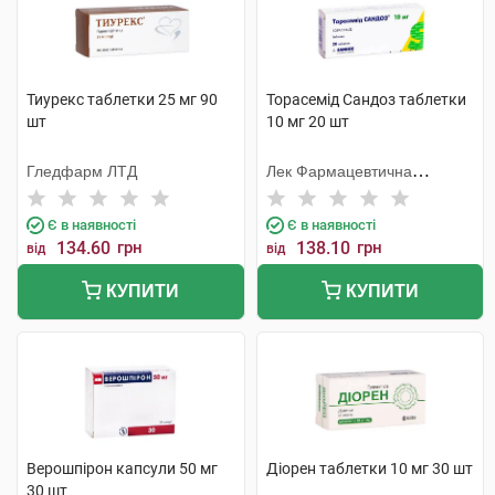
Тиурекс таблетки 25 мг 90
Торасемід Сандоз таблетки
шт
10 мг 20 шт
Гледфарм ЛТД
Лек Фармацевтична
компанія
Є в наявності
Є в наявності
134.60
грн
138.10
грн
від
від
КУПИТИ
КУПИТИ
Верошпірон капсули 50 мг
Діорен таблетки 10 мг 30 шт
30 шт