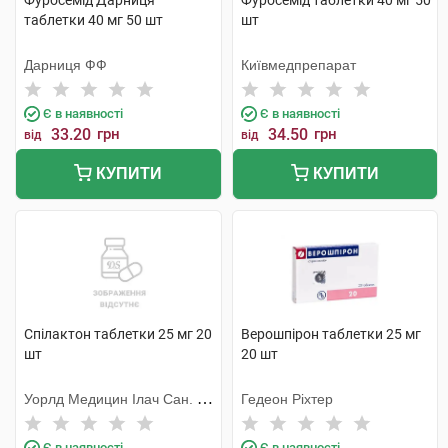
Фуросемід Дарниця
Фуросемід таблетки 40 мг 50
таблетки 40 мг 50 шт
шт
Дарниця ФФ
Київмедпрепарат
Є в наявності
Є в наявності
33.20
грн
34.50
грн
від
від
КУПИТИ
КУПИТИ
Спілактон таблетки 25 мг 20
Верошпірон таблетки 25 мг
шт
20 шт
Уорлд Медицин Ілач Сан. Ве
Гедеон Ріхтер
Тідж
Є в наявності
Є в наявності