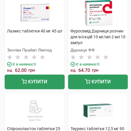
Лазикс таблетки 40 мг 45 шт
Фуросемід Дарниця розчин
для ін'єкцій 10 мг/мл 2 мл 10
ампул
Зентіва Прайвіт Лімітед
Дарниця ФФ
Є в наявності
Є в наявності
62.00
грн
64.70
грн
від
від
КУПИТИ
КУПИТИ
Спіронолактон таблетки 25
Тиурекс таблетки 12,5 мг 90