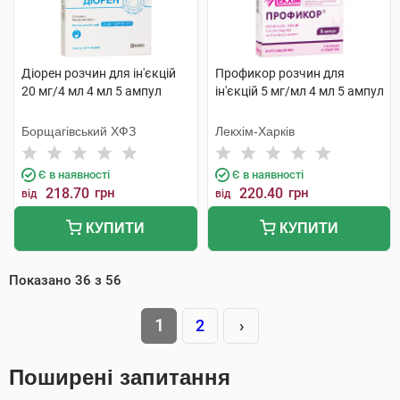
Діорен розчин для ін'єкцій
Профикор розчин для
20 мг/4 мл 4 мл 5 ампул
ін'єкцій 5 мг/мл 4 мл 5 ампул
Борщагівський ХФЗ
Лекхім-Харків
Є в наявності
Є в наявності
218.70
грн
220.40
грн
від
від
КУПИТИ
КУПИТИ
Показано
36
з
56
1
2
›
Поширені запитання