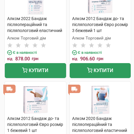
Алком 2022 Бандаж
Алком 2012 Бандаж до- та
післяопераційний та
післяпологовий Євро розмір
післяпологовий еластичний
3 бежевий 1 шт
Євро розмір 7 1 шт
Алком Торговий дім
Алком Торговий дім
Є в наявності
Є в наявності
878.00
грн
906.60
грн
від
від
КУПИТИ
КУПИТИ
Алком 2012 Бандаж до- та
Алком 2020 Бандаж
післяпологовий Євро розмір
післяопераційний та
1 бежевий 1 шт
післяпологовий еластичний