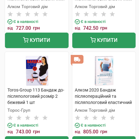
Євро розмір 2 1 шт
розмір 1 1 шт
Алком Торговий дім
Алком Торговий дім
Є в наявності
Є в наявності
727.00
грн
742.50
грн
від
від
КУПИТИ
КУПИТИ
Toros-Group 113 Бандаж до-
Алком 2020 Бандаж
післяпологовий розмір 2
післяопераційний та
бежевий 1 шт
післяпологовий еластичний
розмір 7 1 шт
Торос-Груп
Алком Торговий дім
Є в наявності
Є в наявності
743.00
грн
805.00
грн
від
від