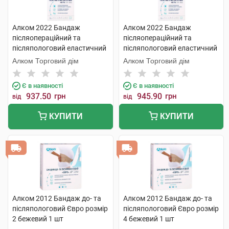
Алком 2022 Бандаж
Алком 2022 Бандаж
післяопераційний та
післяопераційний та
післяпологовий еластичний
післяпологовий еластичний
Євро розмір 3 1 шт
Євро розмір 4 1 шт
Алком Торговий дім
Алком Торговий дім
Є в наявності
Є в наявності
937.50
грн
945.90
грн
від
від
КУПИТИ
КУПИТИ
Алком 2012 Бандаж до- та
Алком 2012 Бандаж до- та
післяпологовий Євро розмір
післяпологовий Євро розмір
2 бежевий 1 шт
4 бежевий 1 шт