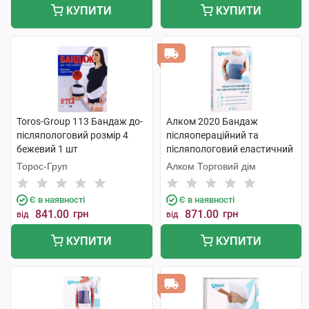
КУПИТИ
КУПИТИ
Toros-Group 113 Бандаж до-
Алком 2020 Бандаж
післяпологовий розмір 4
післяопераційний та
бежевий 1 шт
післяпологовий еластичний
розмір 8 1 шт
Торос-Груп
Алком Торговий дім
Є в наявності
Є в наявності
841.00
грн
871.00
грн
від
від
КУПИТИ
КУПИТИ