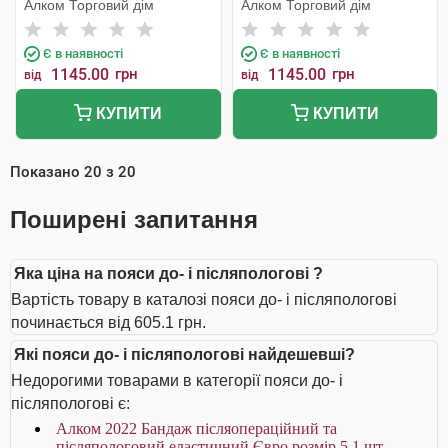
Алком Торговий дім
Алком Торговий дім
Є в наявності
Є в наявності
1145.00
грн
1145.00
грн
від
від
КУПИТИ
КУПИТИ
Показано
20
з
20
Поширені запитання
Яка ціна на пояси до- і післяпологові ?
Вартість товару в каталозі пояси до- і післяпологові
починається від 605.1 грн.
Які пояси до- і післяпологові найдешевші?
Недорогими товарами в категорії пояси до- і
післяпологові є:
Алком 2022 Бандаж післяопераційний та
післяпологовий еластичний Євро розмір 5 1 шт