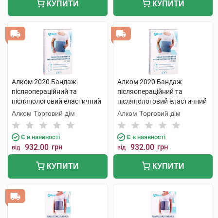
КУПИТИ
КУПИТИ
Алком 2020 Бандаж
Алком 2020 Бандаж
післяопераційний та
післяопераційний та
післяпологовий еластичний
післяпологовий еластичний
розмір 5 1 шт
розмір 6 1 шт
Алком Торговий дім
Алком Торговий дім
Є в наявності
Є в наявності
932.00
грн
932.00
грн
від
від
КУПИТИ
КУПИТИ