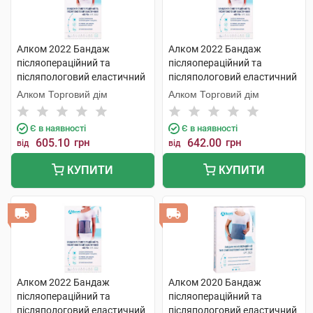
Алком 2022 Бандаж
Алком 2022 Бандаж
післяопераційний та
післяопераційний та
післяпологовий еластичний
післяпологовий еластичний
Євро розмір 5 1 шт
Євро розмір 5 1 шт
Алком Торговий дім
Алком Торговий дім
Є в наявності
Є в наявності
605.10
грн
642.00
грн
від
від
КУПИТИ
КУПИТИ
Алком 2022 Бандаж
Алком 2020 Бандаж
післяопераційний та
післяопераційний та
післяпологовий еластичний
післяпологовий еластичний