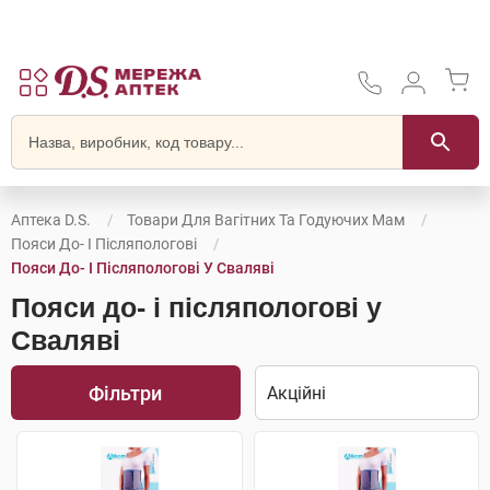
Аптека D.S.
Товари Для Вагітних Та Годуючих Мам
Пояси До- І Післяпологові
Пояси До- І Післяпологові У Сваляві
Пояси до- і післяпологові у
Сваляві
Фільтри