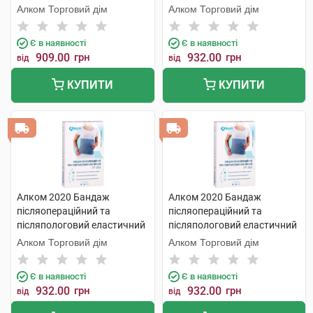
розмір 3 1 шт
Алком Торговий дім
Алком Торговий дім
Є в наявності
Є в наявності
909.00
грн
932.00
грн
від
від
КУПИТИ
КУПИТИ
Алком 2020 Бандаж
Алком 2020 Бандаж
післяопераційний та
післяопераційний та
післяпологовий еластичний
післяпологовий еластичний
розмір 4 1 шт
розмір 2 1 шт
Алком Торговий дім
Алком Торговий дім
Є в наявності
Є в наявності
932.00
грн
932.00
грн
від
від