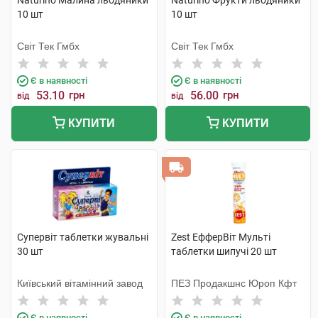
Naturino Малина льодяники
Naturino Фрукти льодяники
10 шт
10 шт
Світ Тек Гмбх
Світ Тек Гмбх
Є в наявності
Є в наявності
53.10
грн
56.00
грн
від
від
КУПИТИ
КУПИТИ
Супервіт таблетки жувальні
Zest ЕфферВіт Мульті
30 шт
таблетки шипучі 20 шт
Київський вітамінний завод
ПЕЗ Продакшнс Юроп Кфт
Є в наявності
Є в наявності