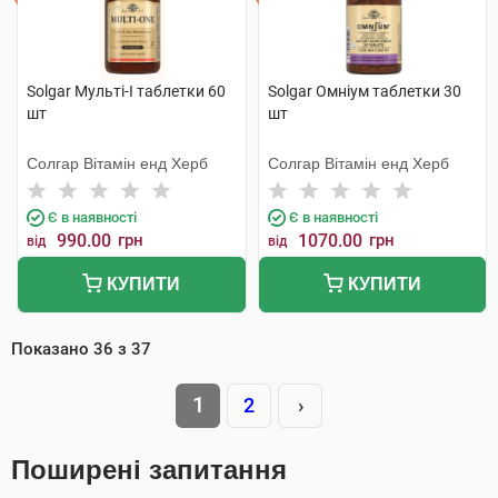
Solgar Мульті-I таблетки 60
Solgar Омніум таблетки 30
шт
шт
Солгар Вітамін енд Херб
Солгар Вітамін енд Херб
Є в наявності
Є в наявності
990.00
грн
1070.00
грн
від
від
КУПИТИ
КУПИТИ
Показано
36
з
37
1
2
›
Поширені запитання