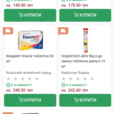
140.00
грн
170.50
грн
від
від
КУПИТИ
КУПИТИ
Квадевіт Класік таблетки 30
Doppel herz aktiv Від А до
шт
Цинку таблетки шипучі 15
шт
Київський вітамінний завод
Квайссер Фарма
Є в наявності
Є в наявності
240.50
грн
242.60
грн
від
від
КУПИТИ
КУПИТИ