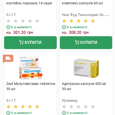
коктейль порошок 14 саше
комплекс капсули 60 шт
S.I.I.T.
Нью Фуд Текнолоджіс Ко.
Лтд
Є в наявності
Є в наявності
301.20
грн
308.20
грн
від
від
КУПИТИ
КУПИТИ
Zest Мультивітамін таблетки
Адетрисан капсули 500 мг
30 шт
30 шт
S.I.I.T.
Нутрімед
Є в наявності
Є в наявності