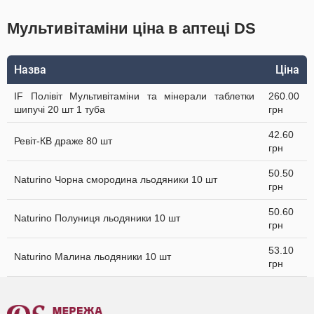
Мультивітаміни ціна в аптеці DS
Назва
Ціна
IF Полівіт Мультивітаміни та мінерали таблетки
260.00
шипучі 20 шт 1 туба
грн
42.60
Ревіт-КВ драже 80 шт
грн
50.50
Naturino Чорна смородина льодяники 10 шт
грн
50.60
Naturino Полуниця льодяники 10 шт
грн
53.10
Naturino Малина льодяники 10 шт
грн