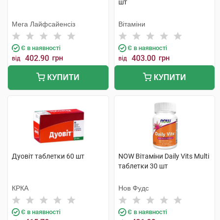
шт
Мега Лайфсайенсіз
Вітаміни
Є в наявності
Є в наявності
402.90
грн
403.00
грн
від
від
КУПИТИ
КУПИТИ
Дуовіт таблетки 60 шт
NOW Вітаміни Daily Vits Multi
таблетки 30 шт
КРКА
Нов Фудс
Є в наявності
Є в наявності