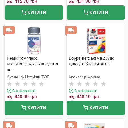
415.70
грн
431.90
грн
від
від
КУПИТИ
КУПИТИ
Healix Комплекс
Doppel herz aktiv від А до
Мультивітамінів капсули 30
Цинку таблетки 30 шт
шт
Актілайф Нутрішн ТОВ
Квайссер Фарма
Є в наявності
Є в наявності
440.00
грн
448.10
грн
від
від
КУПИТИ
КУПИТИ