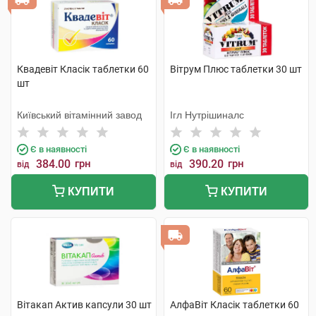
Квадевіт Класік таблетки 60
Вітрум Плюс таблетки 30 шт
шт
Київський вітамінний завод
Ігл Нутрішиналс
Є в наявності
Є в наявності
384.00
грн
390.20
грн
від
від
КУПИТИ
КУПИТИ
Вітакап Актив капсули 30 шт
АлфаВіт Класік таблетки 60