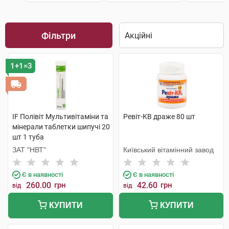
Фільтри
1+1=3
IF Полівіт Мультивітаміни та
Ревіт-КВ драже 80 шт
мінерали таблетки шипучі 20
шт 1 туба
ЗАТ "НВТ"
Київський вітамінний завод
Є в наявності
Є в наявності
260.00
грн
42.60
грн
від
від
КУПИТИ
КУПИТИ