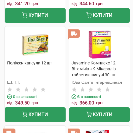
341.20
грн
344.60
грн
від
від
КУПИТИ
КУПИТИ
Поліжен капсули 12 шт
Juvamine Комплекс 12
Вітамінів + 9 Мінералів
таблетки шипучі 30 шт
Е.І.П.І.
Юва Санте Інтернешинал
Є в наявності
Є в наявності
349.50
грн
366.00
грн
від
від
КУПИТИ
КУПИТИ