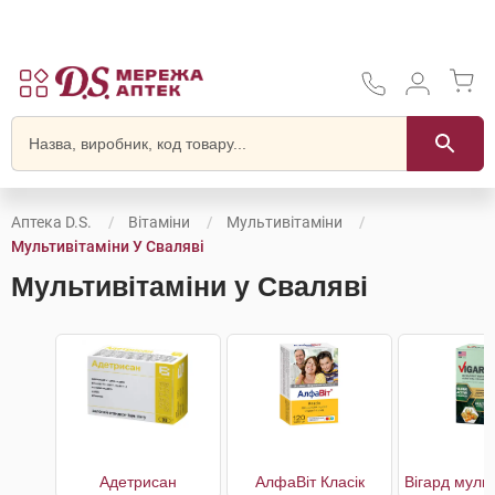
Аптека D.S.
Вітаміни
Мультивітаміни
Мультивітаміни У Сваляві
Мультивітаміни у Сваляві
Адетрисан
АлфаВіт Класік