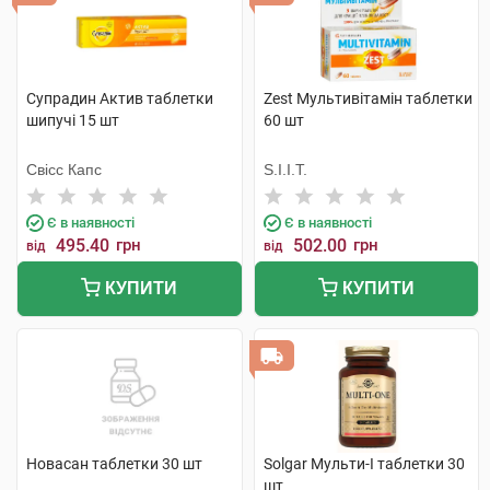
Супрадин Актив таблетки
Zest Мультивітамін таблетки
шипучі 15 шт
60 шт
Свісс Капс
S.I.I.T.
Є в наявності
Є в наявності
495.40
грн
502.00
грн
від
від
КУПИТИ
КУПИТИ
Новасан таблетки 30 шт
Solgar Мульти-I таблетки 30
шт