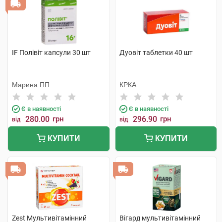
IF Полівіт капсули 30 шт
Дуовіт таблетки 40 шт
Марина ПП
КРКА
Є в наявності
Є в наявності
280.00
грн
296.90
грн
від
від
КУПИТИ
КУПИТИ
Zest Мультивітамінний
Вігард мультивітамінний