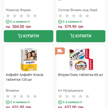
Новатор Фарма
Солгар Вітамін енд Херб
Є в наявності
Є в наявності
504.00
грн
579.90
грн
від
від
КУПИТИ
КУПИТИ
АлфаВіт АлфаВіт Класік
Вітрум Плюс таблетки 60 шт
таблетки 120 шт
Вітаміни
Ігл Нутрішиналс
Є в наявності
Є в наявності
631.00
грн
637.00
грн
від
від