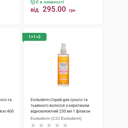
Є в наявності
295.00
від
грн
КУПИТИ
1+1=3
ого та
Evoluderm Спрей для сухого та
тьмяного волосся з кератином
ією 400
відновлюючий 250 мл 1 флакон
Evoluderm (C2J Evoluderm)