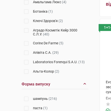
Амальгама Люкс
(4)
ві
Vichy
(24)
Phytocolor
(1)
Ботаніка
(1)
Uriage
(5)
Node
(5)
Ключі Здоров'я
(2)
Bioderma
(5)
1+1
Blond
(3)
Аградо Косметік Кейр 3000
С.Л.У.
(40)
Alma K.
(4)
Phytocyane
(6)
Corine De Farme
(5)
Babe Laboratorios
(1)
Sabal
(1)
Апівіта С.А.
(29)
MartiDerm
(4)
Volume
(1)
Laboratorios Forenqui S.A.U.
(13)
Noreva
(1)
Phyto 7
(1)
Альта-Колор
(2)
Nuxe
(3)
Phyto 7 Elixir
(2)
Evoluderm (C2J Evoluderm)
(23)
Placen formula
(1)
Ev
Форма випуску
Forte
(1)
зв
ТЗМО СА
(1)
сух
Kelual
(4)
Ev
шампунь
(216)
Лабораторіес Сарбек
(9)
Sebodiane DS
(1)
паста
(1)
ФітоБіоТехнології
(2)