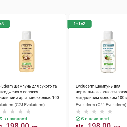
=3
1+1=3
oluderm Шампунь для сухого та
Evoluderm Шампунь для
шкодженого волосся
нормального волосся захи
вильний з аргановою олією 100
мигдальним молоком 100 
 1 флакон
флакон
oluderm (C2J Evoluderm)
Evoluderm (C2J Evoluderm)
Є в наявності
Є в наявності
198.00
198.00
д
від