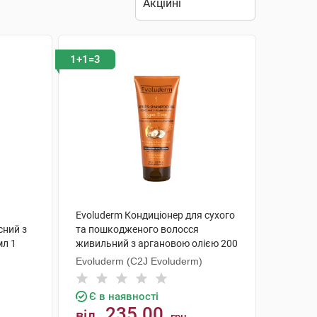
1+1=3
Evoluderm Кондиціонер для сухого
сний з
та пошкодженого волосся
мл 1
живильний з аргановою олією 200
мл 1 туба
Evoluderm (C2J Evoluderm)
Є в наявності
235.00
від