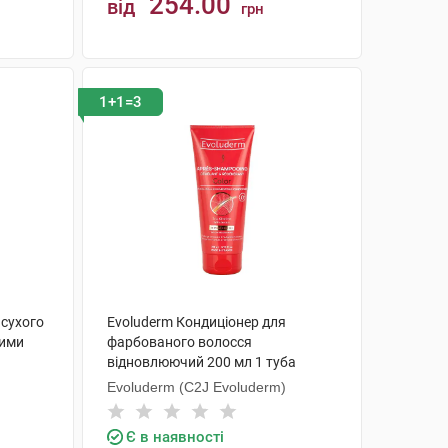
254.00
від
грн
КУПИТИ
1+1=3
 сухого
Evoluderm Кондиціонер для
ними
фарбованого волосся
відновлюючий 200 мл 1 туба
Evoluderm (C2J Evoluderm)
Є в наявності