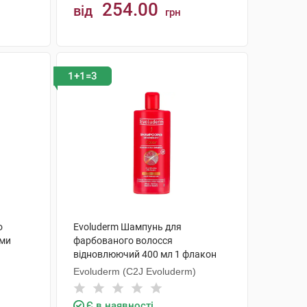
254.00
від
грн
КУПИТИ
1+1=3
о
Evoluderm Шампунь для
ими
фарбованого волосся
відновлюючий 400 мл 1 флакон
Evoluderm (C2J Evoluderm)
Є в наявності