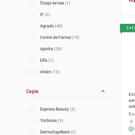
Псорі Актив
(1)
IF
(2)
Agrado
(40)
1+1
Corine de Farme
(14)
Apivita
(29)
Elfa
(1)
Anian
(13)
Evoluderm
(23)
Серія
Evo
Seni
(1)
кі
Stop Demodex
(1)
олі
Express Beauty
(2)
Ev
Skinormil
(9)
Trichonix
(9)
Babaria
(24)
DermoCapillaire
(2)