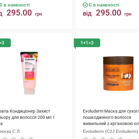
Є в наявності
Є в наявності
295.00
295.00
д
від
грн
грн
КУПИТИ
КУПИТИ
=3
1+1=3
baria Кондиціонер Захист
Evoluderm Маска для сухог
льору для волосся 200 мл 1
пошкодженого волосся
ба
живильний з аргановою ол
мл 1 банка
іоска С.Л.
Evoluderm (C2J Evoluderm)