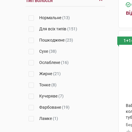
Тип волосся
Косметік Актів Інтернаціональ
ві
(24)
Нормальне
(13)
Урьяж
(5)
Для всіх типів
(151)
Лабораторія Біодерма
(5)
Пошкоджене
(23)
1+1
Alma K. S.R.L. (Ізраїль)
(4)
Сухе
(38)
Laboratorios Babe, S.L.
(1)
Ослаблене
(16)
Мартідерм Ес Ел
(4)
Жирне
(21)
Лабораторії Норева-LED
(1)
Тонке
(8)
Лабораторія Нюкс
(3)
Кучеряве
(7)
Сільвіо Мора
(1)
Ba
Фарбоване
(19)
ко
ту
Ламке
(1)
Бер
Світле
(5)