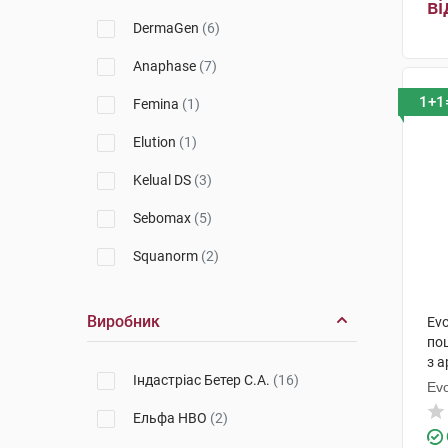
ві
Phyto
(56)
DermaGen
(6)
Biovene
(1)
Anaphase
(7)
Weleda
(6)
1+1
Femina
(1)
Ducray
(25)
Elution
(1)
Klorane
(26)
Kelual DS
(3)
Fitoval
(1)
Sebomax
(5)
Eucerin
(2)
Squanorm
(2)
Bioxsine
(9)
Деркос
(24)
Виробник
Parusan
(1)
Evo
DS Hair
(5)
по
Original Botanic
(16)
з а
Sensinol
(1)
Індастріас Бетер С.А.
(16)
Ev
Biotrade
(5)
Kertyol
(3)
Ельфа НВО
(2)
Physiogel
(1)
Color
(19)