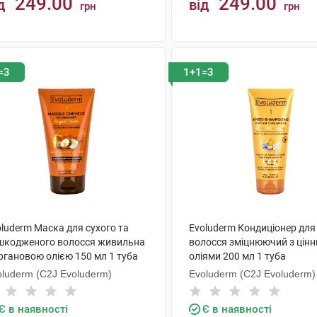
249.00
249.00
д
від
грн
грн
КУПИТИ
КУПИТИ
=3
1+1=3
luderm Маска для сухого та
Evoluderm Кондиціонер для
шкодженого волосся живильна
волосся зміцнюючий з цін
ргановою олією 150 мл 1 туба
оліями 200 мл 1 туба
oluderm (C2J Evoluderm)
Evoluderm (C2J Evoluderm)
Є в наявності
Є в наявності