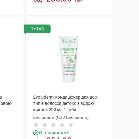
грн
КУПИТИ
1+1=3
в
Evoluderm Кондиціонер для всіх
новою
типів волосся детокс з водою
кокоса 200 мл 1 туба
Evoluderm (C2J Evoluderm)
Є в наявності