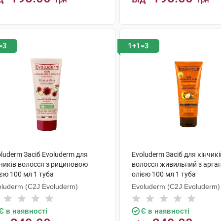
грн
грн
КУПИТИ
КУПИТИ
=3
1+1=3
luderm Засіб Evoluderm для
Evoluderm Засіб для кінчикі
нчиків волосся з рициновою
волосся живильний з арга
єю 100 мл 1 туба
олією 100 мл 1 туба
oluderm (C2J Evoluderm)
Evoluderm (C2J Evoluderm)
Є в наявності
Є в наявності