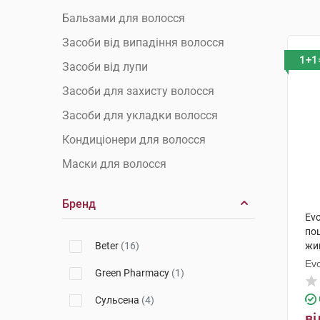
Бальзами для волосся
Засоби від випадіння волосся
1+1
Засоби від лупи
Засоби для захисту волосся
Засоби для укладки волосся
Кондиціонери для волосся
Маски для волосся
Олії для волосся
Бренд
Сироватки для волосся
Ev
по
Спреї для волосся
Beter
(16)
жи
Сухі шампуні
мл
Ev
Green Pharmacy
(1)
Фарби для волосся
Сульсена
(4)
Шампуні
ві