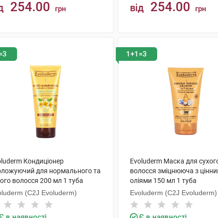
254.00
254.00
д
від
грн
грн
КУПИТИ
КУПИТИ
=3
1+1=3
oluderm Кондиціонер
Evoluderm Маска для сухог
оложуючий для нормального та
волосся зміцнююча з цінн
ого волосся 200 мл 1 туба
оліями 150 мл 1 туба
oluderm (C2J Evoluderm)
Evoluderm (C2J Evoluderm)
Є в наявності
Є в наявності