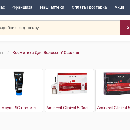
нас
Франшиза
Наші аптеки
Оплата і доставка
Акції
З
ся
Косметика Для Волосся У Сваляві
Шампунь ДС проти легкої і помірної лупи
Aminexil Clinical 5 Засіб проти випадіння волосся комплексної дії для жінок