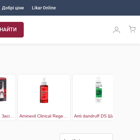
Добрі ціни
Likar Online
НАЙТИ
Aminexil Clinical 5 Засіб проти випадіння волосся комплексної дії для чоловіків
Aminexil Clinical Regen Booster Сироватка для боротьби з випадінням волосся
Anti dandruff DS Шампунь проти лупи для нормального, жирного волосся та подразненої шкіри голови