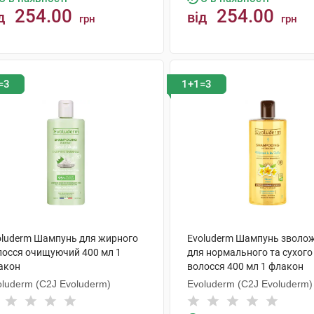
254.00
254.00
д
від
грн
грн
КУПИТИ
КУПИТИ
=3
1+1=3
oluderm Шампунь для жирного
Evoluderm Шампунь зволо
лосся очищуючий 400 мл 1
для нормального та сухого
акон
волосся 400 мл 1 флакон
oluderm (C2J Evoluderm)
Evoluderm (C2J Evoluderm)