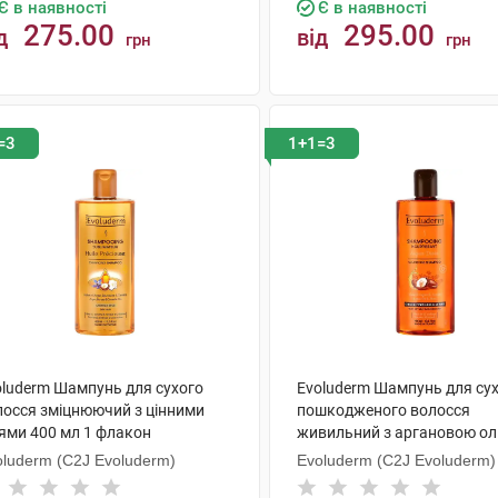
Є в наявності
Є в наявності
275.00
295.00
д
від
грн
грн
КУПИТИ
КУПИТИ
=3
1+1=3
oluderm Шампунь для сухого
Evoluderm Шампунь для сух
лосся зміцнюючий з цінними
пошкодженого волосся
іями 400 мл 1 флакон
живильний з аргановою ол
мл 1 флакон
oluderm (C2J Evoluderm)
Evoluderm (C2J Evoluderm)