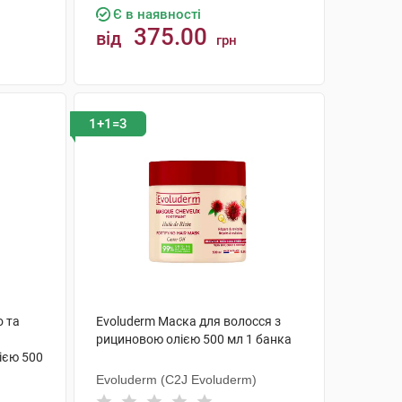
Є в наявності
375.00
від
грн
КУПИТИ
1+1=3
о та
Evoluderm Маска для волосся з
рициновою олією 500 мл 1 банка
ією 500
Evoluderm (C2J Evoluderm)