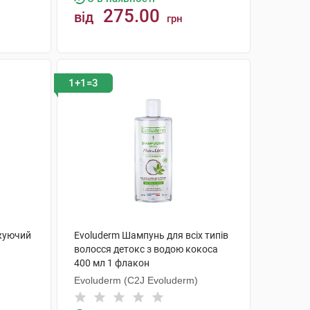
275.00
від
грн
КУПИТИ
1+1=3
жуючий
Evoluderm Шампунь для всіх типів
волосся детокс з водою кокоса
400 мл 1 флакон
Evoluderm (C2J Evoluderm)