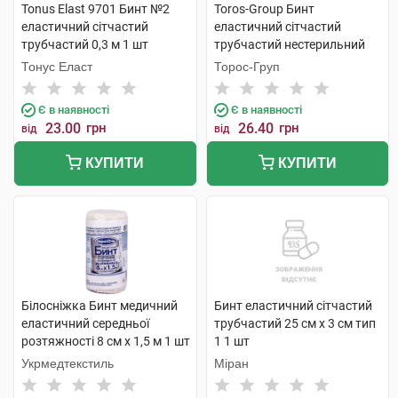
Tonus Elast 9701 Бинт №2
Toros-Group Бинт
еластичний сітчастий
еластичний сітчастий
трубчастий 0,3 м 1 шт
трубчастий нестерильний
50х3 см коліно 1 шт
Тонус Еласт
Торос-Груп
Є в наявності
Є в наявності
23.00
грн
26.40
грн
від
від
КУПИТИ
КУПИТИ
Білосніжка Бинт медичний
Бинт еластичний сітчастий
еластичний середньої
трубчастий 25 см х 3 см тип
розтяжності 8 см х 1,5 м 1 шт
1 1 шт
Укрмедтекстиль
Міран