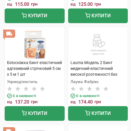
115.00
грн
125.00
грн
від
від
КУПИТИ
КУПИТИ
Білосніжка Бинт еластичний
Lauma Модель 2 Бинт
адгезивний стрічковий 5 см
медичний еластичний
х 5 м 1 шт
високої розтяжності без
латексу 10 см х 1,1 м 1 шт
Укрмедтекстиль
Лаума Фабрікс
Є в наявності
Є в наявності
137.20
грн
174.40
грн
від
від
КУПИТИ
КУПИТИ