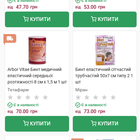
Є в наявності
Є в наявності
47.70
грн
53.00
грн
від
від
КУПИТИ
КУПИТИ
Arbor Vitae Бинт медичний
Бинт еластичний сітчастий
еластичний середньої
трубчастий 50х7 см типу 2 1
розтяжності 8 см х 1,5 м 1 шт
шт
Тетафарм
Міран
Є в наявності
Є в наявності
70.00
грн
73.00
грн
від
від
КУПИТИ
КУПИТИ