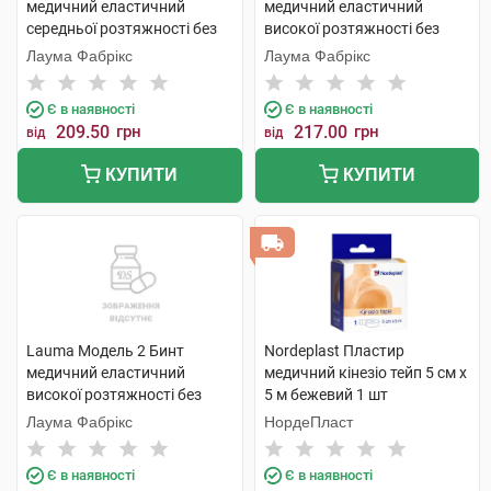
медичний еластичний
медичний еластичний
середньої розтяжності без
високої розтяжності без
латексу 2 м х 8 см 1 шт
латексу 8 см х 1,5 м 1 шт
Лаума Фабрікс
Лаума Фабрікс
Є в наявності
Є в наявності
209.50
грн
217.00
грн
від
від
КУПИТИ
КУПИТИ
Lauma Модель 2 Бинт
Nordeplast Пластир
медичний еластичний
медичний кінезіо тейп 5 cм х
високої розтяжності без
5 м бежевий 1 шт
латексу 8 см х 2 м 1 шт
Лаума Фабрікс
НордеПласт
Є в наявності
Є в наявності