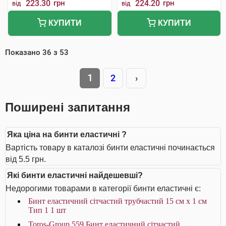
223.30
грн
224.20
грн
від
від
КУПИТИ
КУПИТИ
Показано
36
з
53
1
2
›
Поширені запитання
Яка ціна на бинти еластичні ?
Вартість товару в каталозі бинти еластичні починається
від 5.5 грн.
Які бинти еластичні найдешевші?
Недорогими товарами в категорії бинти еластичні є:
Бинт еластичний сітчастий трубчастий 15 см x 1 см
Тип 1 1 шт
Toros-Group 559 Бинт еластичний сітчастий