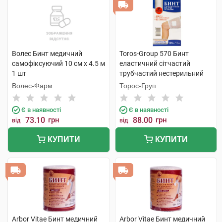
Волес Бинт медичний
Toros-Group 570 Бинт
самофіксуючий 10 см х 4.5 м
еластичний сітчастий
1 шт
трубчастий нестерильний
100х5 см стегно та голова 1
Волес-Фарм
Торос-Груп
шт
Є в наявності
Є в наявності
73.10
грн
88.00
грн
від
від
КУПИТИ
КУПИТИ
Arbor Vitae Бинт медичний
Arbor Vitae Бинт медичний