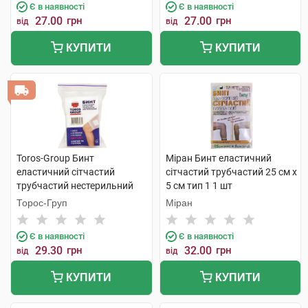
Є в наявності
Є в наявності
27.00
грн
27.00
грн
від
від
КУПИТИ
КУПИТИ
Toros-Group Бинт
Міран Бинт еластичний
еластичний сітчастий
сітчастий трубчастий 25 см х
трубчастий нестерильний
5 см тип 1 1 шт
25х5 см голова та стегно 1
Торос-Груп
Міран
шт
Є в наявності
Є в наявності
29.30
грн
32.00
грн
від
від
КУПИТИ
КУПИТИ