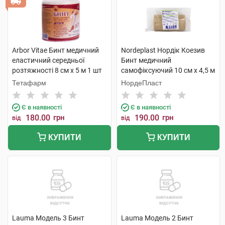
Arbor Vitae Бинт медичний
Nordeplast Нордік Коезив
еластичний середньої
Бинт медичний
розтяжності 8 см х 5 м 1 шт
самофіксуючий 10 см х 4,5 м
1 шт
Тетафарм
НордеПласт
Є в наявності
Є в наявності
180.00
грн
190.00
грн
від
від
КУПИТИ
КУПИТИ
Lauma Модель 3 Бинт
Lauma Модель 2 Бинт