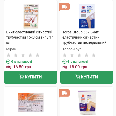
Бинт еластичний сітчастий
Toros-Group 567 Бинт
трубчастий 15х3 см типу 1 1
еластичний сітчастий
шт
трубчастий нестерильний
15х5 см стегно та голова 1
Міран
Торос-Груп
шт
Є в наявності
Є в наявності
16.50
грн
18.00
грн
від
від
КУПИТИ
КУПИТИ