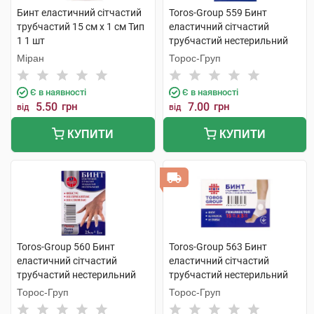
Бинт еластичний сітчастий
Toros-Group 559 Бинт
трубчастий 15 см x 1 см Тип
еластичний сітчастий
1 1 шт
трубчастий нестерильний
15х1 см палець 1 шт
Міран
Торос-Груп
Є в наявності
Є в наявності
5.50
грн
7.00
грн
від
від
КУПИТИ
КУПИТИ
Toros-Group 560 Бинт
Toros-Group 563 Бинт
еластичний сітчастий
еластичний сітчастий
трубчастий нестерильний
трубчастий нестерильний
25х1 см палець 1 шт
15х3 см гомілкоступневий 1
Торос-Груп
Торос-Груп
шт