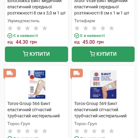
Білосніжка Бинт медичний
Arbor Vitae Бинт медичний
еластичний середньої
еластичний середньої
розтяжності 8 см х 3,0 м 1 шт
розтяжності 8 см х 1 м 1 шт
Укрмедтекстиль
Тетафарм
Є в наявності
Є в наявності
44.30
грн
45.00
грн
від
від
КУПИТИ
КУПИТИ
Toros-Group 566 Бинт
Toros-Group 569 Бинт
еластичний сітчастий
еластичний сітчастий
трубчастий нестерильний
трубчастий нестерильний
100х3 см коліно 1 шт
50х5 см стегно та голова 1
Торос-Груп
Торос-Груп
шт