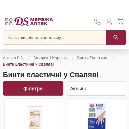
Аптека D.S.
Бандажі І Корсети
Бинти Еластичні
Бинти Еластичні У Сваляві
Бинти еластичні у Сваляві
Фільтри