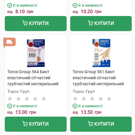
Є в наявності
Є в наявності
8.10
грн
10.20
грн
від
від
КУПИТИ
КУПИТИ
Toros-Group 564 Бинт
Toros-Group 561 Бинт
еластичний сітчастий
еластичний сітчастий
трубчастий нестерильний
трубчастий нестерильний
25х3 см рука та лікоть 1 шт
50х1 см палець 1 шт
Торос-Груп
Торос-Груп
Є в наявності
Є в наявності
13.00
грн
13.50
грн
від
від
КУПИТИ
КУПИТИ