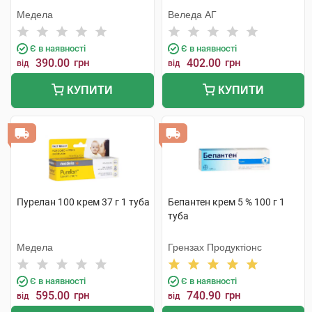
Медела
Веледа АГ
Є в наявності
Є в наявності
390.00
грн
402.00
грн
від
від
КУПИТИ
КУПИТИ
Пурелан 100 крем 37 г 1 туба
Бепантен крем 5 % 100 г 1
туба
Медела
Грензах Продуктіонс
Є в наявності
Є в наявності
595.00
грн
740.90
грн
від
від