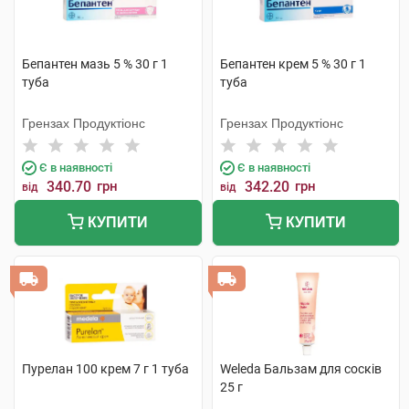
Бепантен мазь 5 % 30 г 1
Бепантен крем 5 % 30 г 1
туба
туба
Грензах Продуктіонс
Грензах Продуктіонс
Є в наявності
Є в наявності
340.70
грн
342.20
грн
від
від
КУПИТИ
КУПИТИ
Пурелан 100 крем 7 г 1 туба
Weleda Бальзам для сосків
25 г