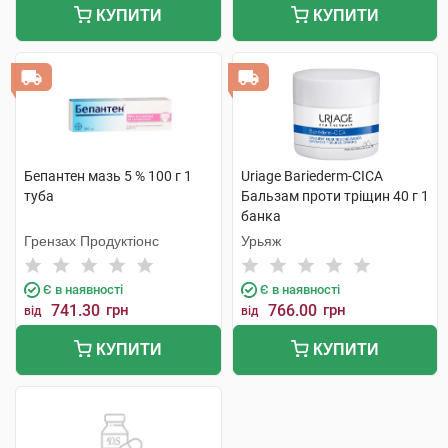
КУПИТИ
КУПИТИ
Бепантен мазь 5 % 100 г 1
Uriage Bariederm-CICA
туба
Бальзам проти тріщин 40 г 1
банка
Грензах Продуктіонс
Урьяж
Є в наявності
Є в наявності
741.30
грн
766.00
грн
від
від
КУПИТИ
КУПИТИ