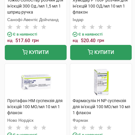
Тожео СолоСтар розчин для
Хумодар Р 100Р розчин для
ін'єкцій 300 Од./мл 1,5 мл 1
ін'єкцій 100 ОД/мл 10 мл 1
шприц-ручка
флакон
Санофі-Авентіс Дойчланд
Індар
Є в наявності
Є в наявності
517.60
грн
520.40
грн
від
від
КУПИТИ
КУПИТИ
Протафан НМ суспензія для
Фармасулін H NP суспензія
ін'єкцій 100 МО/мл 10 мл 1
для ін'єкцій 100 МО/мл 10 мл
флакон
1 флакон
Ново Нордіск
Фармак
Є в наявності
Є в наявності