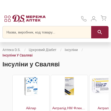
Аптека D.S.
Цукровий Діабет
Інсуліни
Інсуліни У Сваляві
Інсуліни у Сваляві
Айлар
Актрапід HM Флекспен
Актрапі