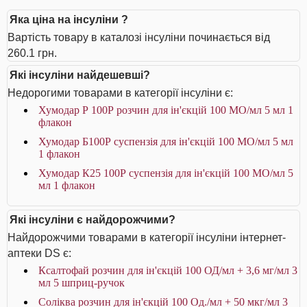
Яка ціна на інсуліни ?
Вартість товару в каталозі інсуліни починається від
260.1 грн.
Які інсуліни найдешевші?
Недорогими товарами в категорії інсуліни є:
Хумодар Р 100Р розчин для ін'єкцій 100 МО/мл 5 мл 1
флакон
Хумодар Б100Р суспензія для ін'єкцій 100 МО/мл 5 мл
1 флакон
Хумодар К25 100Р суспензія для ін'єкцій 100 МО/мл 5
мл 1 флакон
Які інсуліни є найдорожчими?
Найдорожчими товарами в категорії інсуліни інтернет-
аптеки DS є:
Ксалтофай розчин для ін'єкцій 100 ОД/мл + 3,6 мг/мл 3
мл 5 шприц-ручок
Соліква розчин для ін'єкцій 100 Од./мл + 50 мкг/мл 3