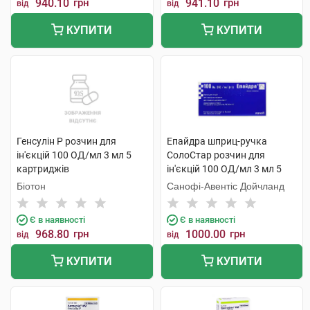
940.10
грн
941.10
грн
від
від
КУПИТИ
КУПИТИ
Генсулін Р розчин для
Епайдра шприц-ручка
ін'єкцій 100 ОД/мл 3 мл 5
СолоСтар розчин для
картриджів
ін'єкцій 100 ОД/мл 3 мл 5
шприц
Біотон
Санофі-Авентіс Дойчланд
Є в наявності
Є в наявності
968.80
грн
1000.00
грн
від
від
КУПИТИ
КУПИТИ