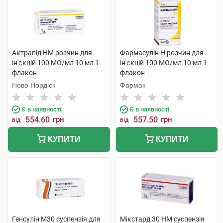
Актрапід НМ розчин для
Фармасулін H розчин для
ін'єкцій 100 МО/мл 10 мл 1
ін'єкцій 100 МО/мл 10 мл 1
флакон
флакон
Ново Нордіск
Фармак
Є в наявності
Є в наявності
554.60
грн
557.50
грн
від
від
КУПИТИ
КУПИТИ
Генсулін М30 суспензія для
Мікстард 30 НМ суспензія