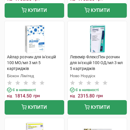
КУПИТИ
КУПИТИ
Айлар розчин для ін'єкцій
Левемір ФлексПен розчин
100 МО/мл 3 мл 5
для ін'єкцій 100 ОД/мл 3 мл
картриджів
5 картриджів
Біокон Лімітед
Ново Нордіск
Є в наявності
Є в наявності
1814.50
грн
2315.80
грн
від
від
КУПИТИ
КУПИТИ