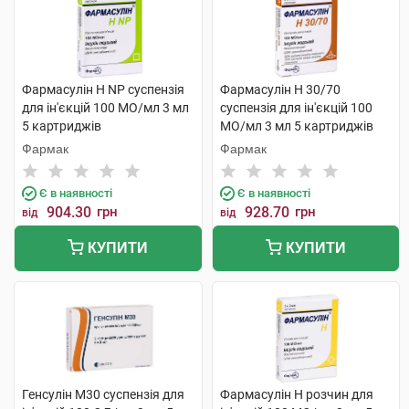
Фармасулін H NP суспензія
Фармасулін Н 30/70
для ін'єкцій 100 МО/мл 3 мл
суспензія для ін'єкцій 100
5 картриджів
МО/мл 3 мл 5 картриджів
Фармак
Фармак
Є в наявності
Є в наявності
904.30
грн
928.70
грн
від
від
КУПИТИ
КУПИТИ
Генсулін М30 суспензія для
Фармасулін H розчин для