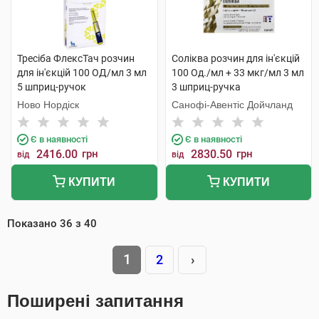
Тресіба ФлексТач розчин
Соліква розчин для ін'єкцій
для ін'єкцій 100 ОД/мл 3 мл
100 Од./мл + 33 мкг/мл 3 мл
5 шприц-ручок
3 шприц-ручка
Ново Нордіск
Санофі-Авентіс Дойчланд
Є в наявності
Є в наявності
2416.00
грн
2830.50
грн
від
від
КУПИТИ
КУПИТИ
Показано
36
з
40
1
2
›
Поширені запитання