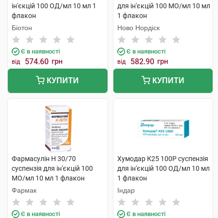
ін'єкцій 100 ОД/мл 10 мл 1
для ін'єкцій 100 МО/мл 10 мл
флакон
1 флакон
Біотон
Ново Нордіск
Є в наявності
Є в наявності
574.60
грн
582.90
грн
від
від
КУПИТИ
КУПИТИ
Фармасулін H 30/70
Хумодар К25 100Р суспензія
суспензія для ін'єкцій 100
для ін'єкцій 100 ОД/мл 10 мл
МО/мл 10 мл 1 флакон
1 флакон
Фармак
Індар
Є в наявності
Є в наявності