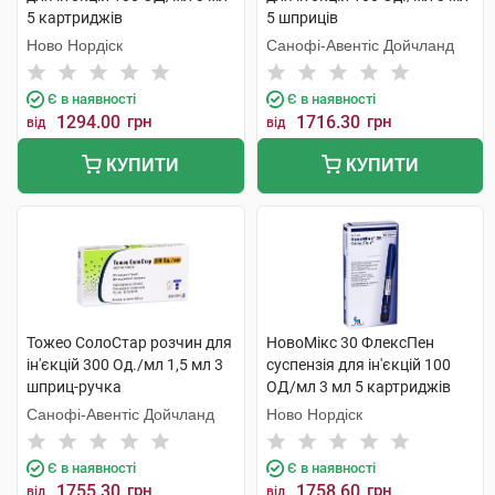
5 картриджів
5 шприців
Ново Нордіск
Санофі-Авентіс Дойчланд
Є в наявності
Є в наявності
1294.00
грн
1716.30
грн
від
від
КУПИТИ
КУПИТИ
Тожео СолоСтар розчин для
НовоМікс 30 ФлексПен
ін'єкцій 300 Од./мл 1,5 мл 3
суспензія для ін'єкцій 100
шприц-ручка
ОД/мл 3 мл 5 картриджів
Санофі-Авентіс Дойчланд
Ново Нордіск
Є в наявності
Є в наявності
1755.30
грн
1758.60
грн
від
від