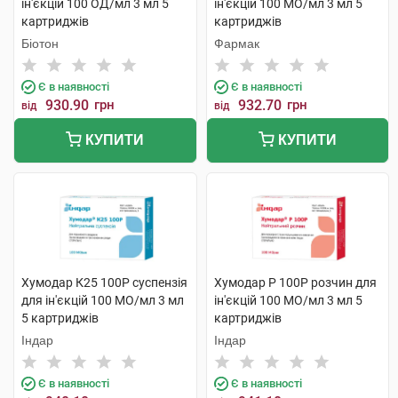
ін'єкцій 100 ОД/мл 3 мл 5
ін'єкцій 100 МО/мл 3 мл 5
картриджів
картриджів
Біотон
Фармак
Є в наявності
Є в наявності
930.90
грн
932.70
грн
від
від
КУПИТИ
КУПИТИ
Хумодар К25 100Р суспензія
Хумодар Р 100Р розчин для
для ін'єкцій 100 МО/мл 3 мл
ін'єкцій 100 МО/мл 3 мл 5
5 картриджів
картриджів
Індар
Індар
Є в наявності
Є в наявності