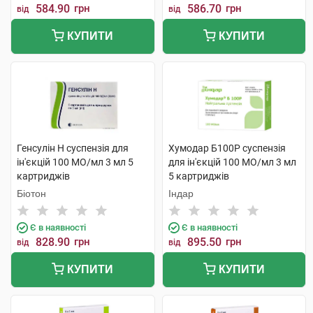
584.90
грн
586.70
грн
від
від
КУПИТИ
КУПИТИ
Генсулін Н суспензія для
Хумодар Б100Р суспензія
ін'єкцій 100 МО/мл 3 мл 5
для ін'єкцій 100 МО/мл 3 мл
картриджів
5 картриджів
Біотон
Індар
Є в наявності
Є в наявності
828.90
грн
895.50
грн
від
від
КУПИТИ
КУПИТИ