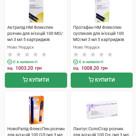
Актрапід HM Флекспен
Протафан НМ Флекспен
розчин для ін'єкцій 100 МО/
суспензія для ін'єкцій 100
мл 3 мл 5 картриджів
МО/мл 3 мл 5 картриджів
Ново Нордіск
Ново Нордіск
Є в наявності
Є в наявності
1003.20
грн
1008.20
грн
від
від
КУПИТИ
КУПИТИ
НовоРапід ФлексПен розчин
Лантус СолоСтар розчин
для ін'єкцій 100 ОД/мл 3 мл
для ін'єкцій 100 Од./мл 3 мл