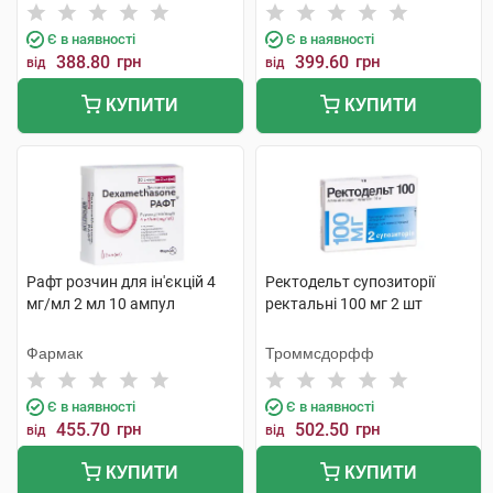
Є в наявності
Є в наявності
388.80
грн
399.60
грн
від
від
КУПИТИ
КУПИТИ
Рафт розчин для ін'єкцій 4
Ректодельт супозиторії
мг/мл 2 мл 10 ампул
ректальні 100 мг 2 шт
Фармак
Троммсдорфф
Є в наявності
Є в наявності
455.70
грн
502.50
грн
від
від
КУПИТИ
КУПИТИ