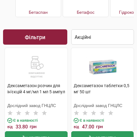
Бетаспан
Бетафос
Гідрокор
Фільтри
Дексаметазон розчин для
Дексаметазон таблетки 0,5
ін'єкцій 4 мг/мл 1 мл 5 ампул
мг 50 шт
Дослідний завод ГНЦЛС
Дослідний завод ГНЦЛС
Є в наявності
Є в наявності
33.80
грн
47.00
грн
від
від