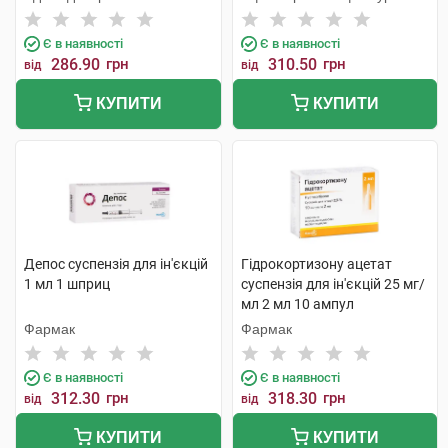
Бельгія
Є в наявності
Є в наявності
286.90
грн
310.50
грн
від
від
КУПИТИ
КУПИТИ
Депос суспензія для ін'єкцій
Гідрокортизону ацетат
1 мл 1 шприц
суспензія для ін'єкцій 25 мг/
мл 2 мл 10 ампул
Фармак
Фармак
Є в наявності
Є в наявності
312.30
грн
318.30
грн
від
від
КУПИТИ
КУПИТИ