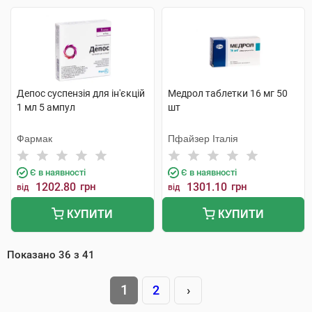
Депос суспензія для ін'єкцій
Медрол таблетки 16 мг 50
1 мл 5 ампул
шт
Фармак
Пфайзер Італія
Є в наявності
Є в наявності
1202.80
грн
1301.10
грн
від
від
КУПИТИ
КУПИТИ
Показано
36
з
41
1
2
›