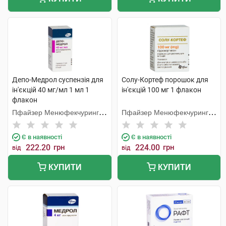
Депо-Медрол суспензія для
Солу-Кортеф порошок для
ін'єкцій 40 мг/мл 1 мл 1
ін'єкцій 100 мг 1 флакон
флакон
Пфайзер Менюфекчуринг
Пфайзер Менюфекчуринг
Бельгія
Бельгія
Є в наявності
Є в наявності
222.20
грн
224.00
грн
від
від
КУПИТИ
КУПИТИ