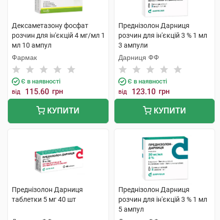
Дексаметазону фосфат
Преднізолон Дарниця
розчин для ін'єкцій 4 мг/мл 1
розчин для ін'єкцій 3 % 1 мл
мл 10 ампул
3 ампули
Фармак
Дарниця ФФ
Є в наявності
Є в наявності
115.60
грн
123.10
грн
від
від
КУПИТИ
КУПИТИ
Преднізолон Дарниця
Преднізолон Дарниця
таблетки 5 мг 40 шт
розчин для ін'єкцій 3 % 1 мл
5 ампул