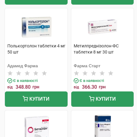
Полькортолон таблетки 4 мг
Метилпреднізолон-ФС
50 шт
таблетки 8 мг 30 шт
Адамед Фарма
Фарма Старт
Є в наявності
Є в наявності
348.80
грн
366.30
грн
від
від
КУПИТИ
КУПИТИ