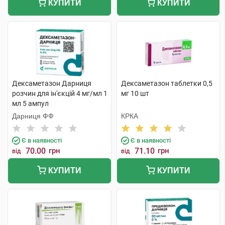
КУПИТИ
КУПИТИ
Дексаметазон Дарниця
Дексаметазон таблетки 0,5
розчин для ін'єкцій 4 мг/мл 1
мг 10 шт
мл 5 ампул
Дарниця ФФ
КРКА
Є в наявності
Є в наявності
70.00
грн
71.10
грн
від
від
КУПИТИ
КУПИТИ