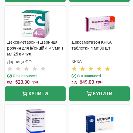
Дексаметазон-4 Дарниця
Дексаметазон КРКА
розчин для ін'єкцій 4 мг/мл 1
таблетки 4 мг 30 шт
мл 25 ампул
Дарниця ФФ
КРКА
Є в наявності
Є в наявності
520.30
грн
649.00
грн
від
від
КУПИТИ
КУПИТИ