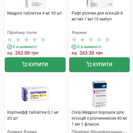
Медрол таблетки 4 мг 30 шт
Рафт розчин для ін'єкцій 4
мг/мл 1 мл 10 ампул
Пфайзер Італія
Фармак
Є в наявності
Є в наявності
262.00
грн
263.30
грн
від
від
КУПИТИ
КУПИТИ
Кортінефф таблетки 0,1 мг
Солу-Медрол порошок для
20 шт
ін'єкцій з розчинником 40 мг
1 мл 1 флакон
Адамед Фарма
Пфайзер Менюфекчуринг