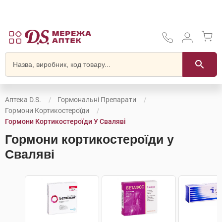
Аптека D.S.
Гормональні Препарати
Гормони Кортикостероїди
Гормони Кортикостероїди У Сваляві
Гормони кортикостероїди у
Сваляві