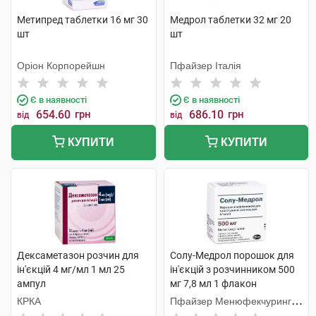
Метипред таблетки 16 мг 30
Медрол таблетки 32 мг 20
шт
шт
Оріон Корпорейшн
Пфайзер Італія
Є в наявності
Є в наявності
654.60
грн
686.10
грн
від
від
КУПИТИ
КУПИТИ
Дексаметазон розчин для
Солу-Медрол порошок для
ін'єкцій 4 мг/мл 1 мл 25
ін'єкцій з розчинником 500
ампул
мг 7,8 мл 1 флакон
КРКА
Пфайзер Менюфекчуринг
Бельгія