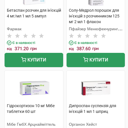
Бетаспан розчин для ін'єкцій
Солу-Медрол порошок для
4 мг/мл 1 мл 5 ампул
ін'єкцій з розчинником 125
мг 2 мл 1 флакон
Фармак
Пфайзер Менюфекчуринг
Бельгія
Є в наявності
Є в наявності
371.20
грн
387.60
грн
від
від
КУПИТИ
КУПИТИ
Гідрокортизон 10 мг Мібе
Дипроспан суспензія для
таблетки 60 шт
ін'єкцій 1 мл 1 шприц
Мібе ГмбХ Арцнайміттель
Органон Хейст