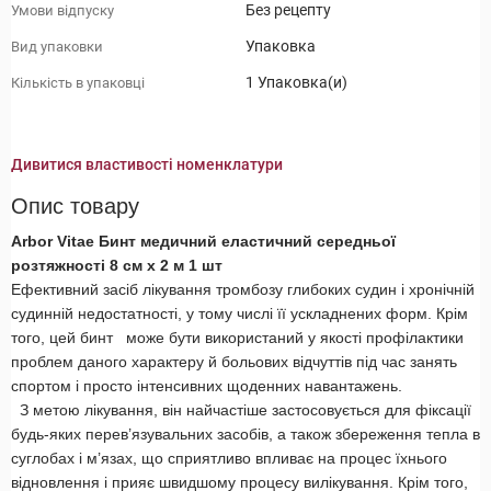
Без рецепту
Умови відпуску
Упаковка
Вид упаковки
1 Упаковка(и)
Кількість в упаковці
Дивитися властивості номенклатури
Опис товару
Arbor Vitae Бинт медичний еластичний середньої
розтяжності 8 см х 2 м 1 шт
Ефективний засіб лікування тромбозу глибоких судин і хронічній
судинній недостатності, у тому числі її ускладнених форм. Крім
того, цей бинт
може бути використаний у якості профілактики
проблем даного характеру й больових відчуттів під час занять
спортом і просто інтенсивних щоденних навантажень.
З метою лікування, він найчастіше застосовується для фіксації
будь-яких перев’язувальних засобів, а також збереження тепла в
суглобах і м’язах, що сприятливо впливає на процес їхнього
відновлення і прияє швидшому процесу вилікування. Крім того,