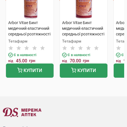
Arbor Vitae Бинт
Arbor Vitae Бинт
Arbor
медичний еластичний
медичний еластичний
медич
середньої розтяжності
середньої розтяжності
серед
8 см х 1 м 1 шт
8 см х 1,5 м 1 шт
8 см х
Тетафарм
Тетафарм
Тета
Є в наявності
Є в наявності
Є в
45.00
грн
70.00
грн
9
від
від
від
КУПИТИ
КУПИТИ