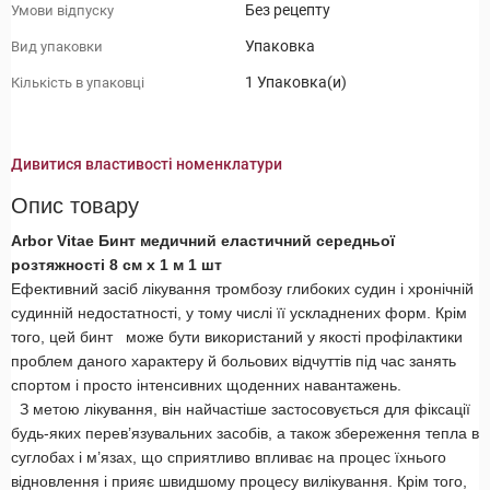
Без рецепту
Умови відпуску
Упаковка
Вид упаковки
1 Упаковка(и)
Кількість в упаковці
Дивитися властивості номенклатури
Опис товару
Arbor Vitae Бинт медичний еластичний середньої
розтяжності 8 см х 1 м 1 шт
Ефективний засіб лікування тромбозу глибоких судин і хронічній
судинній недостатності, у тому числі її ускладнених форм. Крім
того, цей бинт
може бути використаний у якості профілактики
проблем даного характеру й больових відчуттів під час занять
спортом і просто інтенсивних щоденних навантажень.
З метою лікування, він найчастіше застосовується для фіксації
будь-яких перев’язувальних засобів, а також збереження тепла в
суглобах і м’язах, що сприятливо впливає на процес їхнього
відновлення і прияє швидшому процесу вилікування. Крім того,