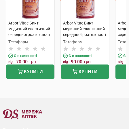
Arbor Vitae Бинт
Arbor Vitae Бинт
Arbor
медичний еластичний
медичний еластичний
медич
середньої розтяжності
середньої розтяжності
серед
8 см х 1,5 м 1 шт
8 см х 2 м 1 шт
8 см х
Тетафарм
Тетафарм
Тета
Є в наявності
Є в наявності
Є в
70.00
грн
90.00
грн
9
від
від
від
КУПИТИ
КУПИТИ