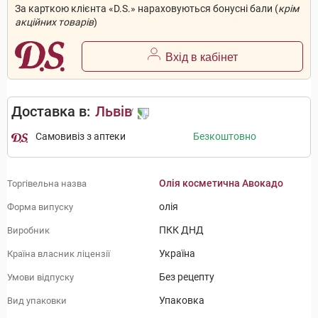
За карткою клієнта «D.S.» нараховуються бонусні бали (
крім
акційних товарів
)
Вхід в кабінет
Доставка в:
Львів
Самовивіз з аптеки
Безкоштовно
Олія косметична Авокадо
Торгівельна назва
олія
Форма випуску
ПКК ДНД
Виробник
Україна
Країна власник ліцензії
Без рецепту
Умови відпуску
Упаковка
Вид упаковки