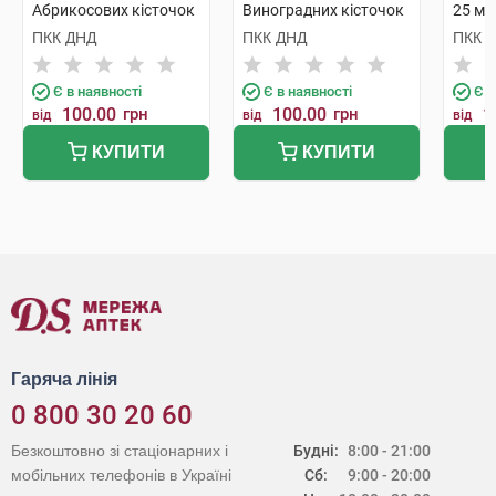
Абрикосових кісточок
Виноградних кісточок
25 мл
25 мл 1 флакон
25 мл 1 флакон
ПКК ДНД
ПКК ДНД
ПКК 
Є в наявності
Є в наявності
Є в
100.00
грн
100.00
грн
1
від
від
від
КУПИТИ
КУПИТИ
Гаряча лінія
0 800 30 20 60
Безкоштовно зі стаціонарних і
Будні:
8:00 - 21:00
мобільних телефонів в Україні
Сб:
9:00 - 20:00