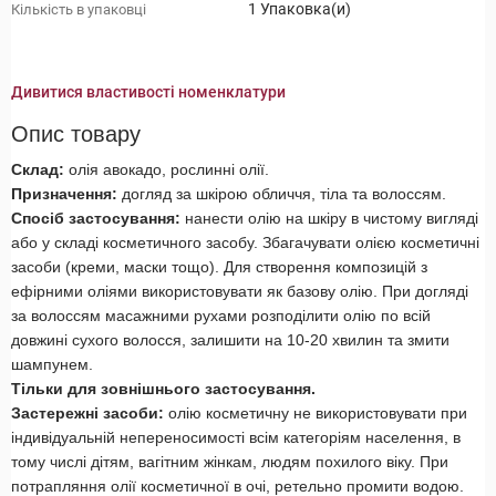
1 Упаковка(и)
Кількість в упаковці
Дивитися властивості номенклатури
Опис товару
Склад:
олія авокадо, рослинні олії.
Призначення:
догляд за шкірою обличчя, тіла та волоссям.
Спосіб застосування:
нанести олію на шкіру в чистому вигляді
або у складі косметичного засобу. Збагачувати олією косметичні
засоби (креми, маски тощо). Для створення композицій з
ефірними оліями використовувати як базову олію. При догляді
за волоссям масажними рухами розподілити олію по всій
довжині сухого волосся, залишити на 10-20 хвилин та змити
шампунем.
Тільки для зовнішнього застосування.
Застережні засоби:
олію косметичну не використовувати при
індивідуальній непереносимості всім категоріям населення, в
тому числі дітям, вагітним жінкам, людям похилого віку. При
потрапляння олії косметичної в очі, ретельно промити водою.