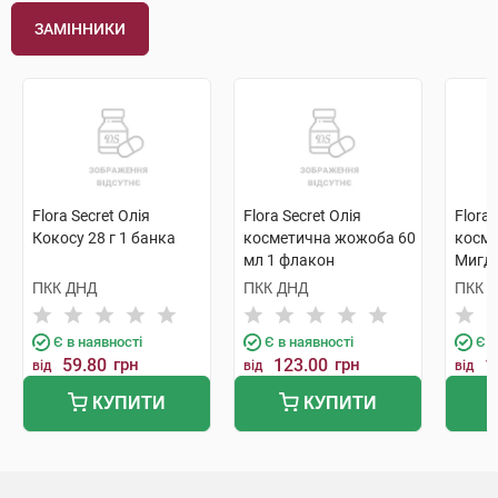
ЗАМІННИКИ
Flora Secret Олія
Flora Secret Олія
Flora 
Кокосу 28 г 1 банка
косметична жожоба 60
косм
мл 1 флакон
Мигда
флак
ПКК ДНД
ПКК ДНД
ПКК 
Є в наявності
Є в наявності
Є в
59.80
грн
123.00
грн
1
від
від
від
КУПИТИ
КУПИТИ