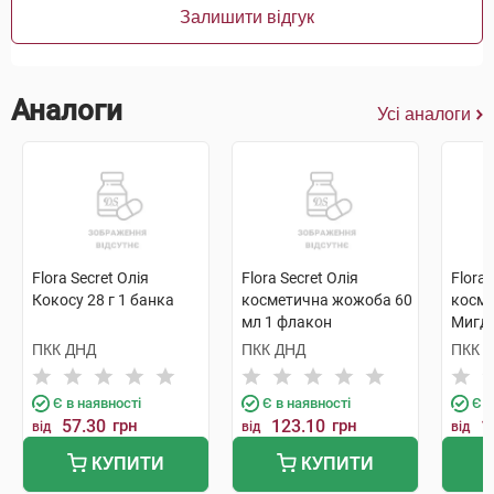
Залишити відгук
Аналоги
Усі аналоги
Flora Secret Олія
Flora Secret Олія
Flora 
Кокосу 28 г 1 банка
косметична жожоба 60
косм
мл 1 флакон
Мигда
флак
ПКК ДНД
ПКК ДНД
ПКК 
Є в наявності
Є в наявності
Є в
57.30
грн
123.10
грн
1
від
від
від
КУПИТИ
КУПИТИ