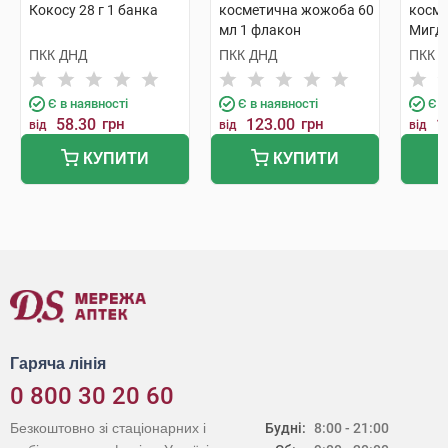
Кокосу 28 г 1 банка
косметична жожоба 60
косм
мл 1 флакон
Мигда
флак
ПКК ДНД
ПКК ДНД
ПКК 
Є в наявності
Є в наявності
Є в
58.30
грн
123.00
грн
1
від
від
від
КУПИТИ
КУПИТИ
Гаряча лінія
0 800 30 20 60
Безкоштовно зі стаціонарних і
Будні:
8:00 - 21:00