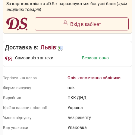
За карткою клієнта «D.S.» нараховуються бонусні бали (
крім
акційних товарів
)
Вхід в кабінет
Доставка в:
Львів
Самовивіз з аптеки
Безкоштовно
Олія косметична обліпихи
Торгівельна назва
олія
Форма випуску
ПКК ДНД
Виробник
Україна
Країна власник ліцензії
Без рецепту
Умови відпуску
Упаковка
Вид упаковки