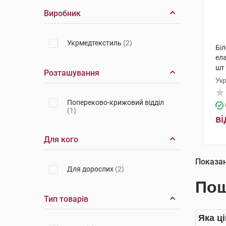
Виробник
Укрмедтекстиль
(2)
Біл
ела
шт
Розташування
Ук
Попереково-крижовий відділ
(1)
ві
Для кого
Показа
Для дорослих
(2)
Пош
Тип товарів
Яка ці