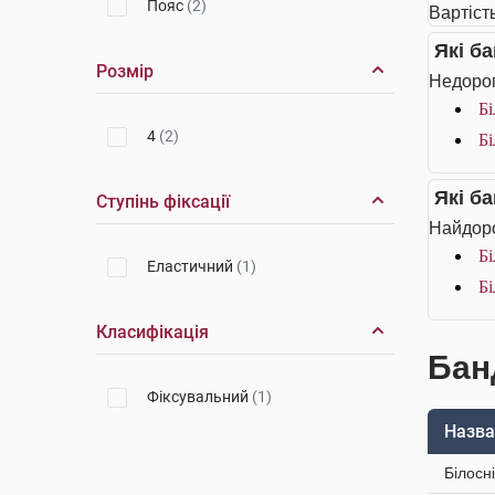
Пояс
(2)
Вартість
Які б
Розмір
Недорог
Бі
4
(2)
Бі
Які б
Ступінь фіксації
Найдоро
Бі
Еластичний
(1)
Бі
Класифікація
Банд
Фіксувальний
(1)
Назва
Білосн