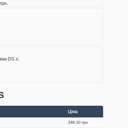
грн.
еки DS є:
S
Ціна
246.10 грн