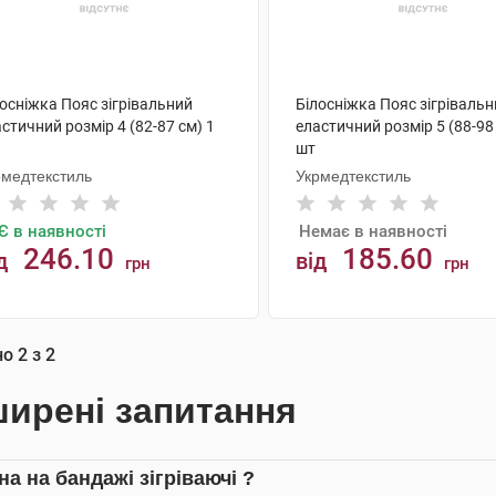
осніжка Пояс зігрівальний
Білосніжка Пояс зігріваль
стичний розмір 4 (82-87 см) 1
еластичний розмір 5 (88-98
шт
рмедтекстиль
Укрмедтекстиль
Є в наявності
Немає в наявності
246.10
185.60
д
від
грн
грн
АНАЛОГИ
КУПИТИ
но
2
з
2
ирені запитання
на на бандажі зігріваючі ?