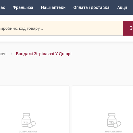
нас
Франшиза
Наші аптеки
Оплата і доставка
Акції
З
аючі
Бандажі Зігріваючі У Дніпрі