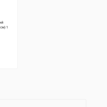
ний
 см) 1