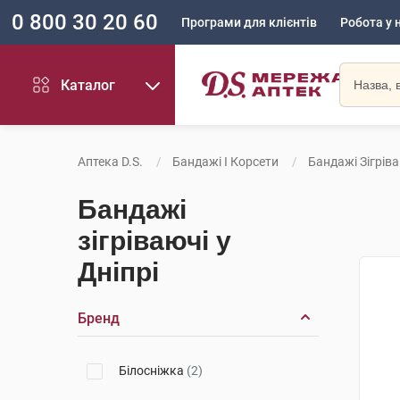
0 800 30 20 60
Програми для клієнтів
Робота у 
Каталог
Аптека D.S.
Бандажі І Корсети
Бандажі Зігрів
Бандажі
зігріваючі у
Дніпрі
Бренд
Білосніжка
(2)