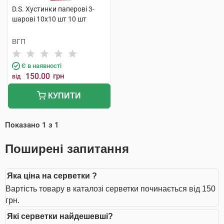
D.S. Хустинки паперові 3-
шарові 10х10 шт 10 шт
ВГП
Є в наявності
150.00
грн
від
КУПИТИ
Показано
1
з
1
Поширені запитання
Яка ціна на серветки ?
Вартість товару в каталозі серветки починається від 150
грн.
Які серветки найдешевші?