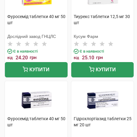
Фуросемід таблетки 40 мг 50
Тиурекс таблетки 12,5 мг 30
шт
шт
Дослідний завод ГНЦЛС
Кусум Фарм
Є в наявності
Є в наявності
24.20
грн
25.10
грн
від
від
КУПИТИ
КУПИТИ
Фуросемід таблетки 40 мг 50
Гідрохлортіазид таблетки 25
шт
мг 20 шт