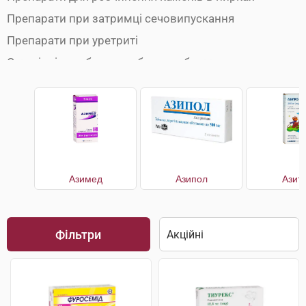
Препарати при затримці сечовипускання
Препарати при уретриті
Сечогінні засоби при набряках обличчя
Сечогінні препарати
Сечогінні препарати при набряках ніг
Урологічні препарати
Азимед
Азипол
Азит
Фільтри