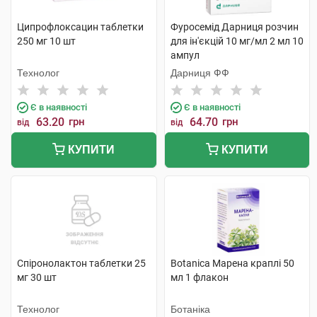
Ципрофлоксацин таблетки
Фуросемід Дарниця розчин
250 мг 10 шт
для ін'єкцій 10 мг/мл 2 мл 10
ампул
Технолог
Дарниця ФФ
Є в наявності
Є в наявності
63.20
грн
64.70
грн
від
від
КУПИТИ
КУПИТИ
Спіронолактон таблетки 25
Botanica Марена краплі 50
мг 30 шт
мл 1 флакон
Технолог
Ботаніка