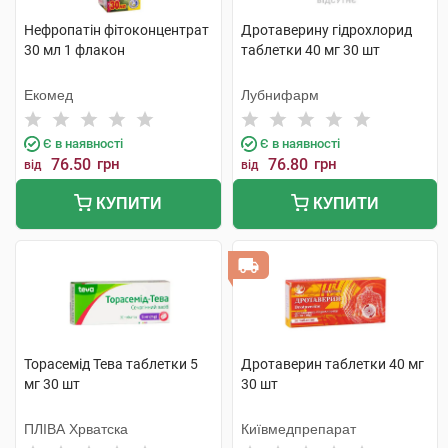
Нефропатін фітоконцентрат
Дротаверину гідрохлорид
30 мл 1 флакон
таблетки 40 мг 30 шт
Екомед
Лубнифарм
Є в наявності
Є в наявності
76.50
грн
76.80
грн
від
від
КУПИТИ
КУПИТИ
Торасемід Тева таблетки 5
Дротаверин таблетки 40 мг
мг 30 шт
30 шт
ПЛІВА Хрватска
Київмедпрепарат