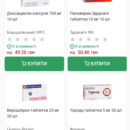
Доксициклін капсули 100 мг
Папаверин Здоров'я
10 шт
таблетки 10 мг 10 шт
Борщагівський ХФЗ
Здоров'я ФК
Є в наявності
Є в наявності
49.20
грн
50.40
грн
від
від
КУПИТИ
КУПИТИ
Верошпірон таблетки 25 мг
Торсид таблетки 5 мг 30 шт
20 шт
Гедеон Ріхтер
Фармак