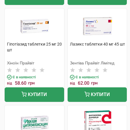
Гіпотіазид таблетки 25 мг 20
Лазикс таблетки 40 мг 45 шт
шт
Хіноїн Прайвіт
Зентіва Прайвіт Лімітед
Є в наявності
Є в наявності
58.60
грн
62.00
грн
від
від
КУПИТИ
КУПИТИ