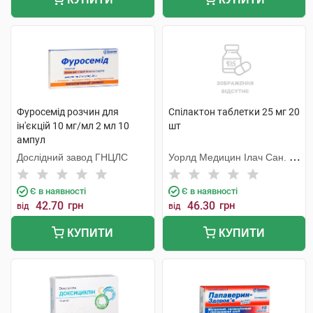
Фуросемід розчин для
Спілактон таблетки 25 мг 20
ін'єкцій 10 мг/мл 2 мл 10
шт
ампул
Дослідний завод ГНЦЛС
Уорлд Медицин Ілач Сан. Ве
Тідж
Є в наявності
Є в наявності
42.70
грн
46.30
грн
від
від
КУПИТИ
КУПИТИ