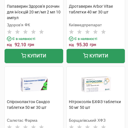
Папаверин Здоров'я розчин
Дротаверин Arbor Vitae
для ін'єкцій 20 мг/мл 2 мл 10
таблетки 40 мг 30 шт
ампул
Здоров'я ФК
Київмедпрепарат
Є в наявності
Є в наявності
92.10
грн
95.30
грн
від
від
КУПИТИ
КУПИТИ
Спіронолактон Сандоз
Нітроксолін БХФЗ таблетки
таблетки 50 мг 30 шт
50 мг 50 шт
Салютас Фарма
Борщагівський ХФЗ