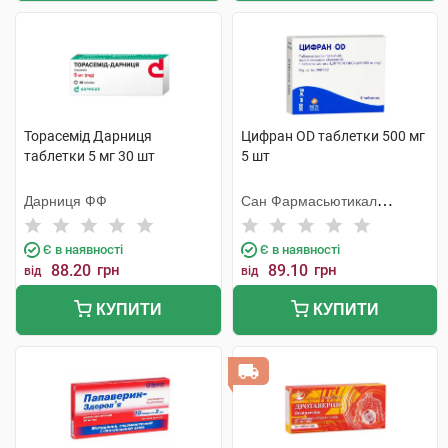
Торасемід Дарниця
Цифран OD таблетки 500 мг
таблетки 5 мг 30 шт
5 шт
Дарниця ФФ
Сан Фармасьютикал
Індастріз
Є в наявності
Є в наявності
88.20
грн
89.10
грн
від
від
КУПИТИ
КУПИТИ