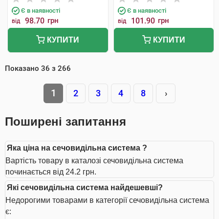
Є в наявності
Є в наявності
98.70
грн
101.90
грн
від
від
КУПИТИ
КУПИТИ
Показано
36
з
266
1
2
3
4
8
›
Поширені запитання
Яка ціна на сечовидільна система ?
Вартість товару в каталозі сечовидільна система
починається від 24.2 грн.
Які сечовидільна система найдешевші?
Недорогими товарами в категорії сечовидільна система
є: