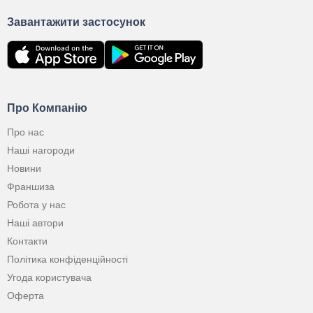
Завантажити застосунок
Про Компанію
Про нас
Наші нагороди
Новини
Франшиза
Робота у нас
Наші автори
Контакти
Політика конфіденційності
Угода користувача
Оферта