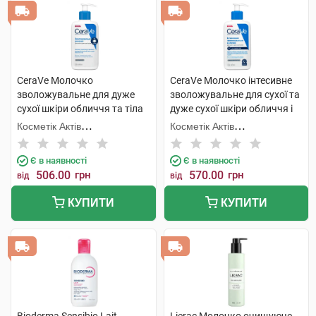
CeraVe Молочко
CeraVe Молочко інтесивне
зволожувальне для дуже
зволожувальне для сухої та
сухої шкіри обличчя та тіла
дуже сухої шкіри обличчя і
236 мл 1 флакон
тіла 236 мл 1 флакон
Косметік Актів
Косметік Актів
Інтернаціональ
Інтернаціональ
Є в наявності
Є в наявності
506.00
грн
570.00
грн
від
від
КУПИТИ
КУПИТИ