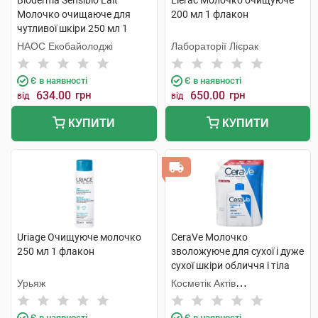
Bioderma Sensibio Lait
Lierac Молочко очищуюче
Молочко очищаюче для
200 мл 1 флакон
чутливої шкіри 250 мл 1
флакон
НАОС Екобайолоджі
Лабораторії Лієрак
Є в наявності
Є в наявності
634.00
грн
650.00
грн
від
від
КУПИТИ
КУПИТИ
Uriage Очищуюче молочко
CeraVe Молочко
250 мл 1 флакон
зволожуюче для сухої і дуже
сухої шкіри обличчя і тіла
473 мл 1 пакет
Урьяж
Косметік Актів
Інтернаціональ
Є в наявності
Є в наявності