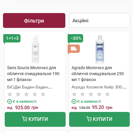
Фільтри
1+1=3
−30%
Sans Soucis Молочко для
Agrado Молочко для
обличчя очищувальне 190
обличчя очищувальне 250
мл 1 флакон
мл 1 флакон
БіСіДжі Баден-Баден
Аградо Косметік Кейр 3000
Косметікс Груп Гмбх
С.Л.У.
Є в наявності
Є в наявності
95.20
925.00
грн
грн
від
від
136.00
КУПИТИ
КУПИТИ