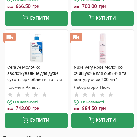
666.50
грн
700.00
грн
від
від
КУПИТИ
КУПИТИ
CeraVe Молочко
Nuxe Very Rose Молочко
зволожувальне для дуже
очищуюче для обличчя та
сухої шкіри обличчя та тіла
контуру очей 200 мл 1
473 мл 1 флакон
флакон
Косметік Актів
Лабораторія Нюкс
Інтернаціональ
Є в наявності
Є в наявності
743.00
грн
884.50
грн
від
від
КУПИТИ
КУПИТИ