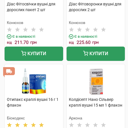
Діас Фітосвічки вушні для
Діас Фітоворонки вушні для
дорослих пакет 2 шт
дорослих 2 шт
Конюхов
Конюхов
Є в наявності
Є в наявності
211.70
грн
225.60
грн
від
від
КУПИТИ
КУПИТИ
Отипакс краплі вушні 16 г 1
Колдісепт Нано Сільвер
флакон
краплі вушні 15 мл 1 флакон
Біокодекс
Аркона