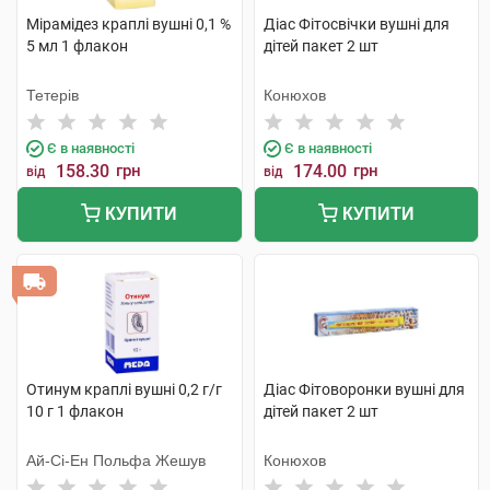
Мірамідез краплі вушні 0,1 %
Діас Фітосвічки вушні для
5 мл 1 флакон
дітей пакет 2 шт
Тетерів
Конюхов
Є в наявності
Є в наявності
158.30
грн
174.00
грн
від
від
КУПИТИ
КУПИТИ
Отинум краплі вушні 0,2 г/г
Діас Фітоворонки вушні для
10 г 1 флакон
дітей пакет 2 шт
Ай-Сі-Ен Польфа Жешув
Конюхов