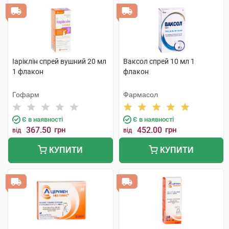
Іаріклін спрей вушний 20 мл
Ваксол спрей 10 мл 1
1 флакон
флакон
Гофарм
Фармасол
Є в наявності
Є в наявності
367.50
грн
452.00
грн
від
від
КУПИТИ
КУПИТИ