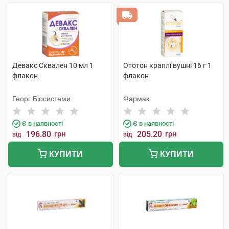
Девакс Сквален 10 мл 1
Ототон краплі вушні 16 г 1
флакон
флакон
Георг Біосистеми
Фармак
Є в наявності
Є в наявності
196.80
грн
205.20
грн
від
від
КУПИТИ
КУПИТИ