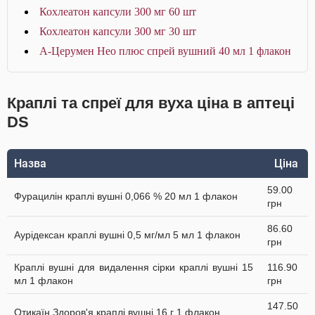
Кохлеатон капсули 300 мг 60 шт
Кохлеатон капсули 300 мг 30 шт
А-Церумен Нео плюс спрей вушний 40 мл 1 флакон
Краплі та спреї для вуха ціна в аптеці
DS
Назва
Ціна
59.00
Фурацилін краплі вушні 0,066 % 20 мл 1 флакон
грн
86.60
Аурiдексан краплі вушні 0,5 мг/мл 5 мл 1 флакон
грн
Краплі вушні для видалення сірки краплі вушні 15
116.90
мл 1 флакон
грн
147.50
Отикаїн Здоров'я краплі вушні 16 г 1 флакон