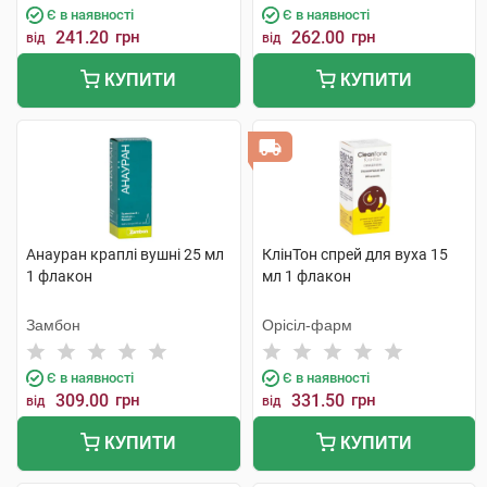
Є в наявності
Є в наявності
241.20
грн
262.00
грн
від
від
КУПИТИ
КУПИТИ
Анауран краплі вушні 25 мл
КлінТон спрей для вуха 15
1 флакон
мл 1 флакон
Замбон
Орісіл-фарм
Є в наявності
Є в наявності
309.00
грн
331.50
грн
від
від
КУПИТИ
КУПИТИ