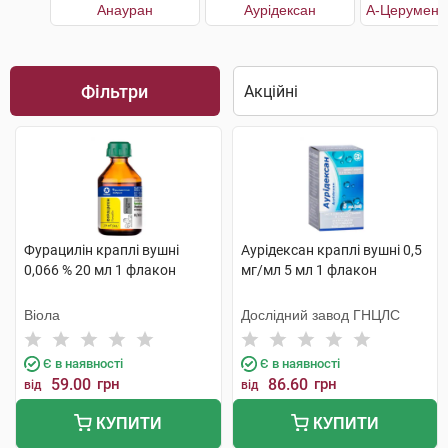
Анауран
Аурiдексан
Фільтри
Фурацилін краплі вушні
Аурiдексан краплі вушні 0,5
0,066 % 20 мл 1 флакон
мг/мл 5 мл 1 флакон
Віола
Дослідний завод ГНЦЛС
Є в наявності
Є в наявності
59.00
грн
86.60
грн
від
від
КУПИТИ
КУПИТИ