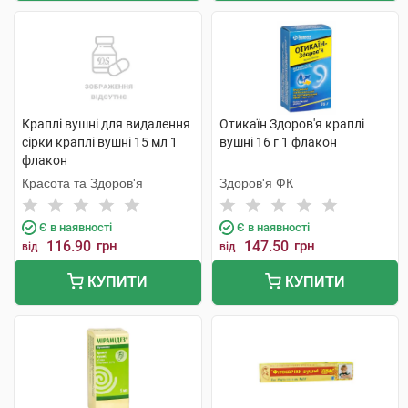
Краплі вушні для видалення
Отикаїн Здоров'я краплі
сірки краплі вушні 15 мл 1
вушні 16 г 1 флакон
флакон
Красота та Здоров'я
Здоров'я ФК
Є в наявності
Є в наявності
116.90
грн
147.50
грн
від
від
КУПИТИ
КУПИТИ