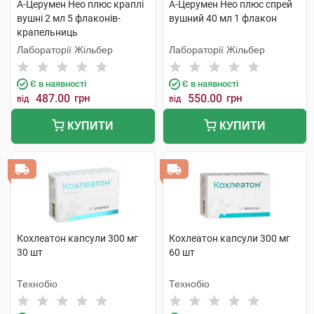
А-Церумен Нео плюс краплі
А-Церумен Нео плюс спрей
вушні 2 мл 5 флаконів-
вушний 40 мл 1 флакон
крапельниць
Лабораторії Жільбер
Лабораторії Жільбер
Є в наявності
Є в наявності
487.00
грн
550.00
грн
від
від
КУПИТИ
КУПИТИ
Кохлеатон капсули 300 мг
Кохлеатон капсули 300 мг
30 шт
60 шт
Технобіо
Технобіо