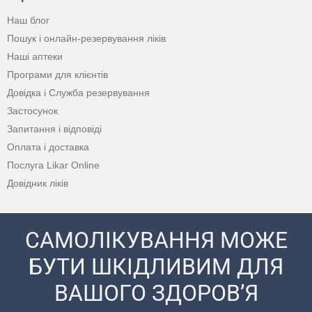
Наш блог
Пошук і онлайн-резервування ліків
Наші аптеки
Програми для клієнтів
Довідка і Служба резервування
Застосунок
Запитання і відповіді
Оплата і доставка
Послуга Likar Online
Довідник ліків
САМОЛІКУВАННЯ МОЖЕ
БУТИ ШКІДЛИВИМ ДЛЯ
ВАШОГО ЗДОРОВ’Я