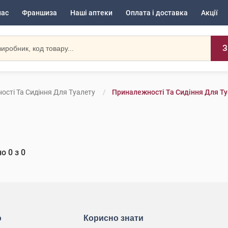
нас
Франшиза
Наші аптеки
Оплата і доставка
Акції
З
сті Та Сидіння Для Туалету
Приналежності Та Сидіння Для Ту
но
0
з
0
ю
Корисно знати