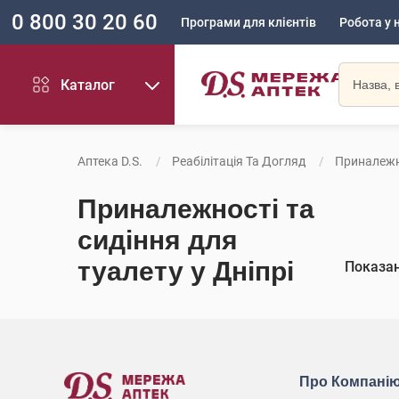
0 800 30 20 60
Програми для клієнтів
Робота у 
Каталог
Аптека D.S.
Реабілітація Та Догляд
Приналежно
Приналежності та
сидіння для
туалету у Дніпрі
Показа
Про Компані