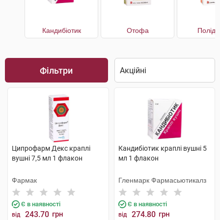
Кандибіотик
Отофа
Поліде
Фільтри
Ципрофарм Декс краплі
Кандибіотик краплі вушні 5
вушні 7,5 мл 1 флакон
мл 1 флакон
Фармак
Гленмарк Фармасьютикалз
Є в наявності
Є в наявності
243.70
грн
274.80
грн
від
від