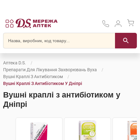
Аптека D.S.
Препарати Для Лікування Захворювань Вуха
Вушні Краплі З Антибіотиком
Вушні Краплі З Антибіотиком У Дніпрі
Вушні краплі з антибіотиком у
Дніпрі