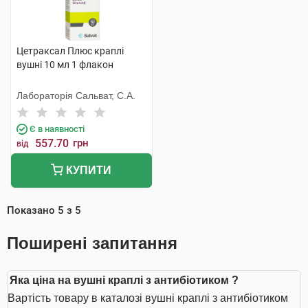
Цетраксал Плюс краплі
вушні 10 мл 1 флакон
Лабораторія Сальват, С.А.
Є в наявності
557.70
грн
від
КУПИТИ
Показано
5
з
5
Поширені запитання
Яка ціна на вушні краплі з антибіотиком ?
Вартість товару в каталозі вушні краплі з антибіотиком