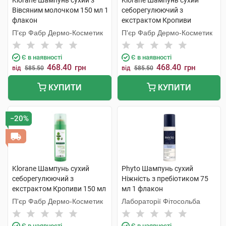
Klorane Шампунь сухий з
Klorane Шампунь сухий
Вівсяним молочком 150 мл 1
себорегулюючий з
флакон
екстрактом Кропиви
темного волосся 150 мл 1
П'єр Фабр Дермо-Косметик
П'єр Фабр Дермо-Косметик
флакон
Є в наявності
Є в наявності
468.40
468.40
грн
грн
від
585.50
від
585.50
КУПИТИ
КУПИТИ
−20%
Klorane Шампунь сухий
Phyto Шампунь сухий
себорегулюючий з
Ніжність з пребіотиком 75
екстрактом Кропиви 150 мл
мл 1 флакон
1 флакон
П'єр Фабр Дермо-Косметик
Лабораторії Фітосольба
Є в наявності
Є в наявності