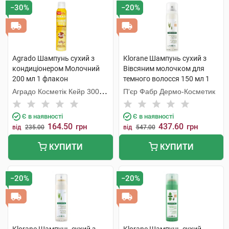
−30%
−20%
Agrado Шампунь cухий з
Klorane Шампунь сухий з
кондиціонером Молочний
Вівсяним молочком для
200 мл 1 флакон
темного волосся 150 мл 1
флакон
Аградо Косметік Кейр 3000
П'єр Фабр Дермо-Косметик
С.Л.У.
Є в наявності
Є в наявності
164.50
437.60
грн
грн
від
235.00
від
547.00
КУПИТИ
КУПИТИ
−20%
−20%