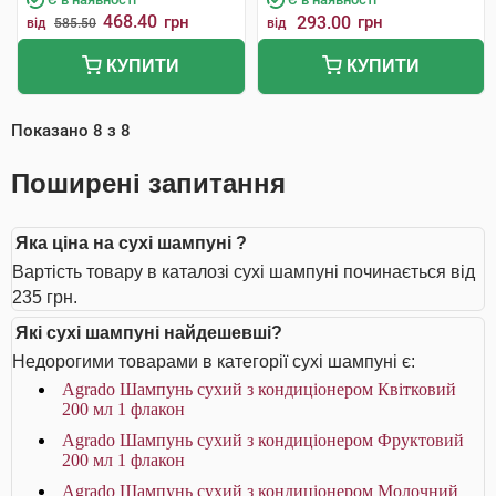
468.40
грн
293.00
грн
від
585.50
від
КУПИТИ
КУПИТИ
Показано
8
з
8
Поширені запитання
Яка ціна на сухі шампуні ?
Вартість товару в каталозі сухі шампуні починається від
235 грн.
Які сухі шампуні найдешевші?
Недорогими товарами в категорії сухі шампуні є:
Agrado Шампунь сухий з кондиціонером Квітковий
200 мл 1 флакон
Agrado Шампунь cухий з кондиціонером Фруктовий
200 мл 1 флакон
Agrado Шампунь cухий з кондиціонером Молочний