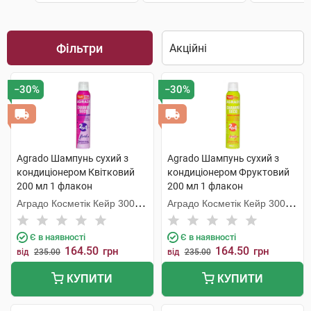
Фільтри
−30%
−30%
Agrado Шампунь сухий з
Agrado Шампунь cухий з
кондиціонером Квітковий
кондиціонером Фруктовий
200 мл 1 флакон
200 мл 1 флакон
Аградо Косметік Кейр 3000
Аградо Косметік Кейр 3000
С.Л.У.
С.Л.У.
Є в наявності
Є в наявності
164.50
164.50
грн
грн
від
235.00
від
235.00
КУПИТИ
КУПИТИ