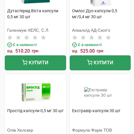
Дутастерид Віста капсули
Омлос Дуо капсули 0,5
0,5 мг 30 шт
мг/0,4 мг 30 шт
Галенікум ХЕЛС, С.Л.
Алкалоїд АД-Скоп'є
Є в наявності
Є в наявності
510.20
грн
525.00
грн
від
від
КУПИТИ
КУПИТИ
Простід капсули 0,5 мг 30 шт
Екстравір капсули 30 шт
Олів Хелскер
Формула Фарм ТОВ