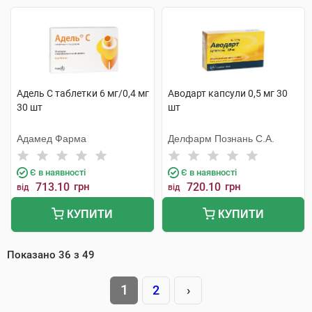
Адель С таблетки 6 мг/0,4 мг
Аводарт капсули 0,5 мг 30
30 шт
шт
Адамед Фарма
Делфарм Познань С.А.
Є в наявності
Є в наявності
713.10
грн
720.10
грн
від
від
КУПИТИ
КУПИТИ
Показано
36
з
49
1
2
›