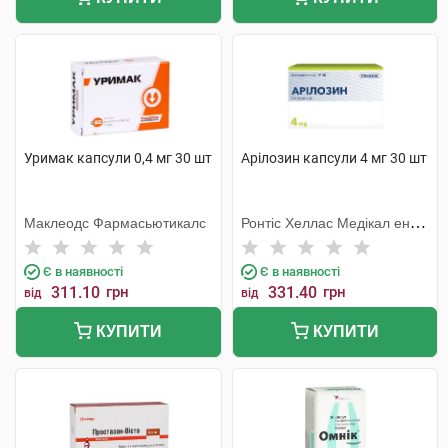
Уримак капсули 0,4 мг 30 шт
Арілозин капсули 4 мг 30 шт
Маклеодс Фармасьютикалс
Ронтіс Хеллас Медікал енд
Фармасьютікал Продактс
С.А.
Є в наявності
Є в наявності
311.10
грн
331.40
грн
від
від
КУПИТИ
КУПИТИ