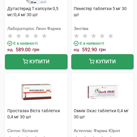
Дутастерид Т капсули 0,5
Пенестер таблетки 5 мг 30
мг/0,4 мг 30 шт
шт
Лабораторіос Леон Фарма
Зентіва
Є в наявності
Є в наявності
589.00
грн
592.90
грн
від
від
КУПИТИ
КУПИТИ
Простазан Віста таблетки
Омнік Окас таблетки 0,4 мг
0,4 мг 30 шт
30 шт
Сінтон Хіспанія
Астеллас Фарма Юроп