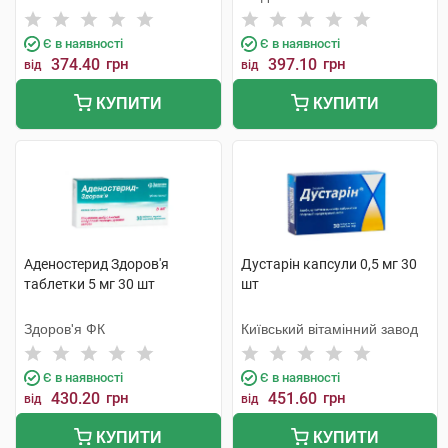
Є в наявності
Є в наявності
374.40
грн
397.10
грн
від
від
КУПИТИ
КУПИТИ
Аденостерид Здоров'я
Дустарін капсули 0,5 мг 30
таблетки 5 мг 30 шт
шт
Здоров'я ФК
Київський вітамінний завод
Є в наявності
Є в наявності
430.20
грн
451.60
грн
від
від
КУПИТИ
КУПИТИ