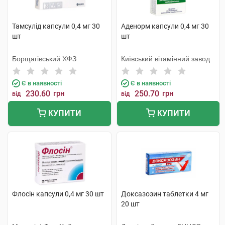
Тамсулід капсули 0,4 мг 30
Аденорм капсули 0,4 мг 30
шт
шт
Борщагівський ХФЗ
Київський вітамінний завод
Є в наявності
Є в наявності
230.60
грн
250.70
грн
від
від
КУПИТИ
КУПИТИ
Флосін капсули 0,4 мг 30 шт
Доксазозин таблетки 4 мг
20 шт