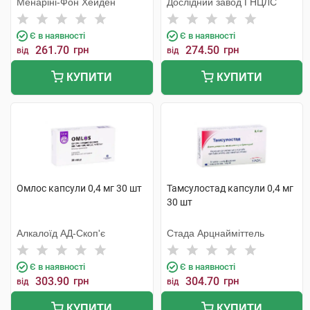
Менаріні-Фон Хейден
Дослідний завод ГНЦЛС
Є в наявності
Є в наявності
261.70
грн
274.50
грн
від
від
КУПИТИ
КУПИТИ
Омлос капсули 0,4 мг 30 шт
Тамсулостад капсули 0,4 мг
30 шт
Алкалоїд АД-Скоп'є
Стада Арцнайміттель
Є в наявності
Є в наявності
303.90
грн
304.70
грн
від
від
КУПИТИ
КУПИТИ