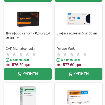
Дутафорс капсули 0,5 мг/0,4
Бінфін таблетки 5 мг 30 шт
мг 30 шт
САГ Мануфактурінг
Гетеро Лабз
Є в наявності
Є в наявності
576.20
грн
577.60
грн
від
від
КУПИТИ
КУПИТИ