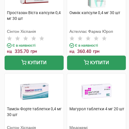
Простазан Віста капсули 0,4
Омнік капсули 0,4 мг 30 шт
мг 30 шт
Сінтон Хіспанія
Астеллас Фарма Юроп
Є в наявності
Є в наявності
335.70
грн
360.40
грн
від
від
КУПИТИ
КУПИТИ
Тамсін Форте таблетки 0,4 мг
Магурол таблетки 4 мг 20 шт
30 шт
Сінтон Хіспанія
Медокемі