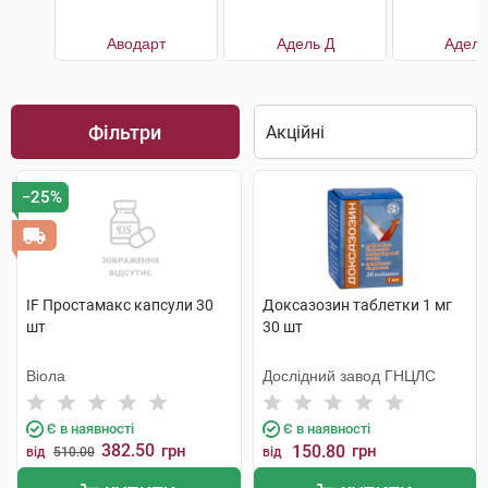
Аводарт
Адель Д
Адель
Фільтри
−25%
IF Простамакс капсули 30
Доксазозин таблетки 1 мг
шт
30 шт
Віола
Дослідний завод ГНЦЛС
Є в наявності
Є в наявності
382.50
грн
150.80
грн
від
510.00
від