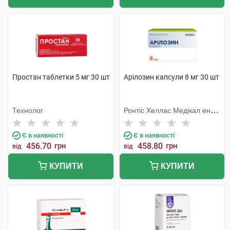
Простан таблетки 5 мг 30 шт
Арілозин капсули 8 мг 30 шт
Технолог
Ронтіс Хеллас Медікал енд
Фармасьютікал Продактс
С.А.
Є в наявності
Є в наявності
456.70
грн
458.80
грн
від
від
КУПИТИ
КУПИТИ