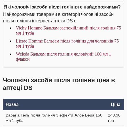
Які чоловічі засоби після гоління є найдорожчими?
Найдорожчими товарами в категорії чоловічі засоби
після гоління інтернет-аптеки DS є:
Vichy Homme Бальзам заспокійливий після гоління 75
мл 1 туба
Lierac Homme Бальзам після гоління для чоловіків 75
мл 1 туба
Weleda Бальзам після гоління чоловічий 100 мл 1
флакон
Чоловічі засоби після гоління ціна в
аптеці DS
Назва
Ціна
Babaria Гель після гоління 3 ефекти Алое Вера 150
249.90
мл 1 туба
грн