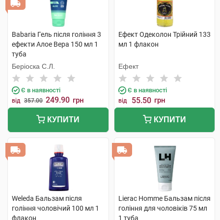
Babaria Гель після гоління 3
Ефект Одеколон Трійний 133
ефекти Алое Вера 150 мл 1
мл 1 флакон
туба
Беріоска С.Л.
Ефект
Є в наявності
Є в наявності
249.90
грн
55.50
грн
від
357.00
від
КУПИТИ
КУПИТИ
Weleda Бальзам після
Lierac Homme Бальзам після
гоління чоловічий 100 мл 1
гоління для чоловіків 75 мл
флакон
1 туба