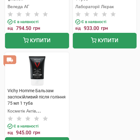
Веледа АГ
Лабораторії Лієрак
Є в наявності
Є в наявності
794.50
грн
933.00
грн
від
від
КУПИТИ
КУПИТИ
Vichy Homme Бальзам
заспокійливий після гоління
75 мл 1 туба
Косметік Актів
Інтернаціональ
Є в наявності
945.00
грн
від