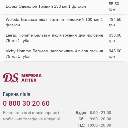
55.50
Ефект Одеколон Трійний 133 мл 1 флакон
грн
Weleda Бальзам після гоління чоловічий 100 мл 1
794.50
флакон
грн
Lierac Homme Бальзам після гоління для чоловіків
933.00
75 мл 1 туба
грн
Vichy Homme Бальзам заспокійливий після гоління
945.00
75 мл 1 туба
грн
Гаряча лінія
0 800 30 20 60
Безкоштовно зі стаціонарних і
Будні:
8:00 - 21:00
мобільних телефонів в Україні
Сб:
9:00 - 20:00
Нд:
10:00 - 20:00