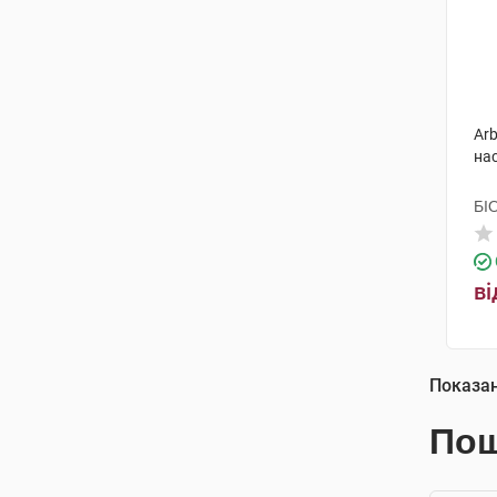
Arb
нас
БІ
ві
Показа
Пош