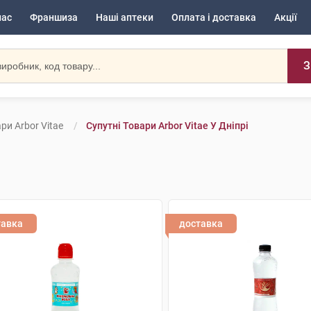
нас
Франшиза
Наші аптеки
Оплата і доставка
Акції
З
ри Arbor Vitae
Супутні Товари Arbor Vitae У Дніпрі
тавка
доставка