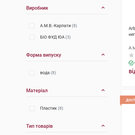
Виробник
А.М.В.-Карпати
(8)
Arb
нег
БІО ФУД ЮА
(3)
А.
Форма випуску
ві
вода
(8)
Матеріал
дос
Пластик
(8)
Тип товарів