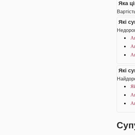
Яка ці
Вартість
Які с
Недороги
Ar
Ar
Ar
Які с
Найдоро
Я
Ar
Ar
Супу