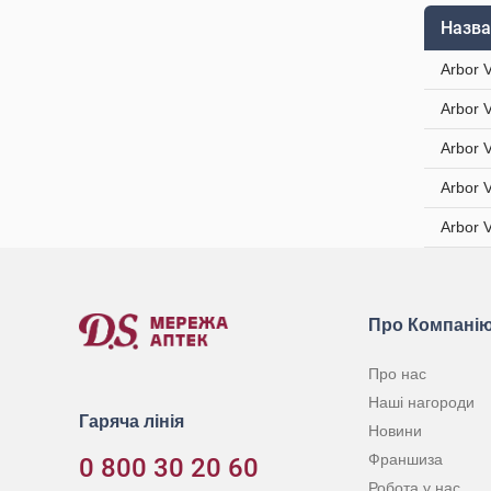
Назва
Arbor 
Arbor 
Arbor 
Arbor 
Arbor 
Про Компані
Про нас
Наші нагороди
Гаряча лінія
Новини
Франшиза
0 800 30 20 60
Робота у нас