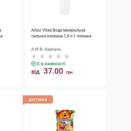
а
Arbor Vitae Вода мінеральна
ка
сильногазована 1,5 л 1 пляшка
А.М.В.-Карпати
Є в наявності
37.00
від
грн
КУПИТИ
доставка