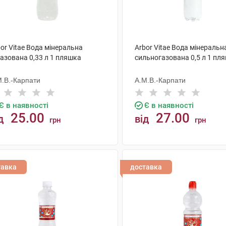
or Vitae Вода мінеральна
Arbor Vitae Вода мінеральн
азована 0,33 л 1 пляшка
сильногазована 0,5 л 1 пл
М.В.-Карпати
А.М.В.-Карпати
Є в наявності
Є в наявності
25.00
27.00
д
від
грн
грн
КУПИТИ
КУПИТИ
тавка
доставка