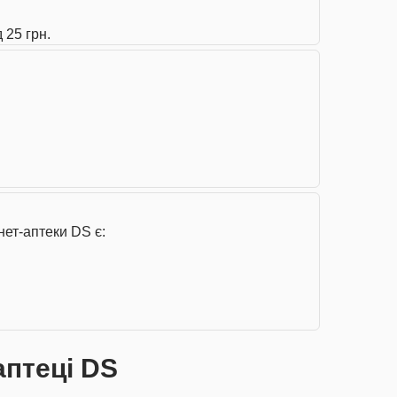
 25 грн.
нет-аптеки DS є:
аптеці DS