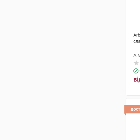
Arb
сл
А.
ві
дос