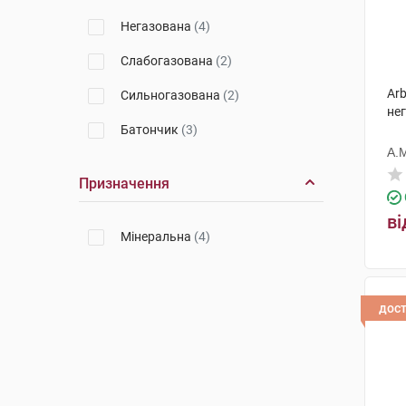
Негазована
(4)
Слабогазована
(2)
Arb
Сильногазована
(2)
нег
Батончик
(3)
А.
Призначення
ві
Мінеральна
(4)
дос