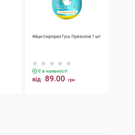
а
Яйце-Сюрприз Гусь Призолов 1 шт
Є в наявності
89.00
від
грн
КУПИТИ