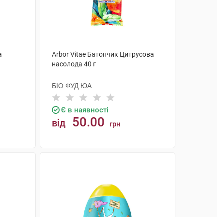
а
Arbor Vitae Батончик Цитрусова
насолода 40 г
БІО ФУД ЮА
Є в наявності
50.00
від
грн
КУПИТИ