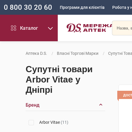
0 800 30 20 60
Програми для клієнтів
Робота у 
Каталог
Аптека D.S.
Власні Торгові Марки
Супутні Това
Супутні товари
Arbor Vitae у
Дніпрі
дос
Бренд
Arbor Vitae
(11)