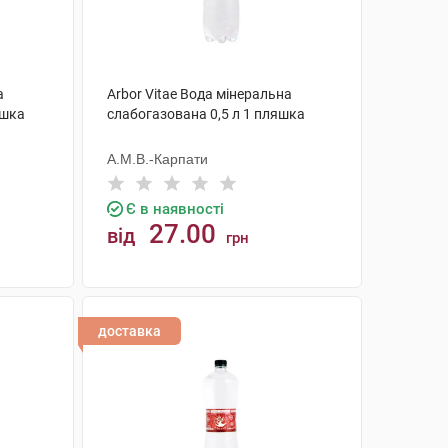
а
Arbor Vitae Вода мінеральна
яшка
слабогазована 0,5 л 1 пляшка
А.М.В.-Карпати
Є в наявності
27.00
від
грн
КУПИТИ
доставка