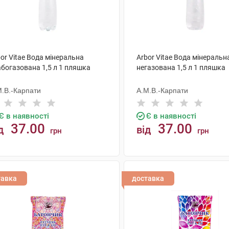
or Vitae Вода мінеральна
Arbor Vitae Вода мінеральн
абогазована 1,5 л 1 пляшка
негазована 1,5 л 1 пляшка
М.В.-Карпати
А.М.В.-Карпати
Є в наявності
Є в наявності
37.00
37.00
д
від
грн
грн
КУПИТИ
КУПИТИ
тавка
доставка