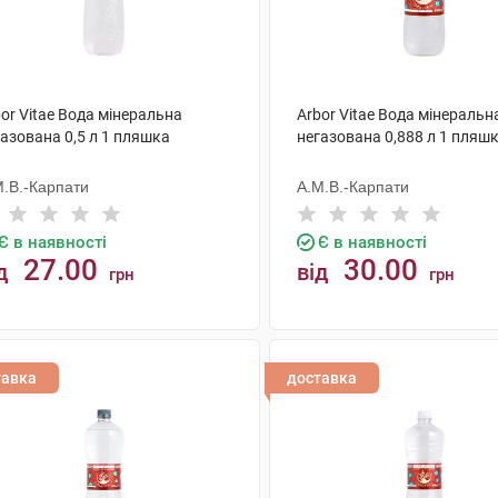
or Vitae Вода мінеральна
Arbor Vitae Вода мінеральн
азована 0,5 л 1 пляшка
негазована 0,888 л 1 пляш
М.В.-Карпати
А.М.В.-Карпати
Є в наявності
Є в наявності
27.00
30.00
д
від
грн
грн
КУПИТИ
КУПИТИ
тавка
доставка