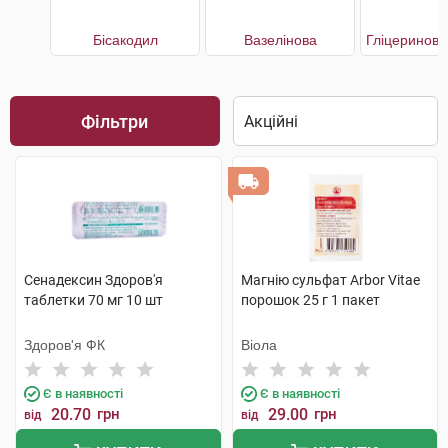
Бісакодил
Вазелінова
Фільтри
Сенадексин Здоров'я
Магнію сульфат Arbor Vitae
таблетки 70 мг 10 шт
порошок 25 г 1 пакет
Здоров'я ФК
Віола
Є в наявності
Є в наявності
20.70
грн
29.00
грн
від
від