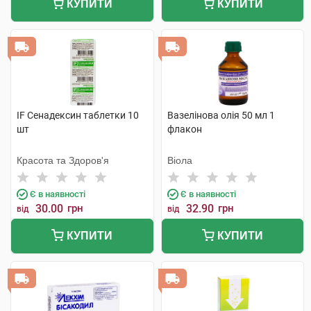
КУПИТИ
КУПИТИ
IF Сенадексин таблетки 10
Вазелінова олія 50 мл 1
шт
флакон
Красота та Здоров'я
Віола
Є в наявності
Є в наявності
30.00
грн
32.90
грн
від
від
КУПИТИ
КУПИТИ