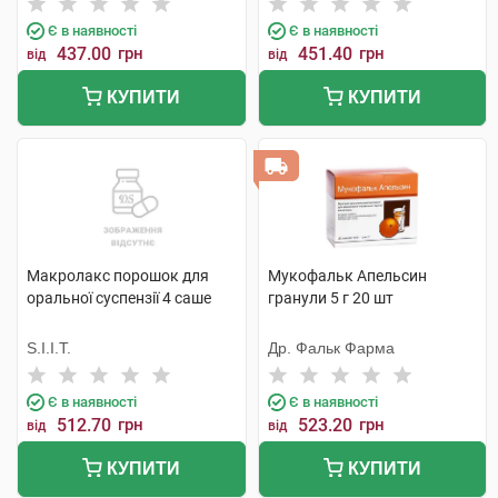
Є в наявності
Є в наявності
437.00
грн
451.40
грн
від
від
КУПИТИ
КУПИТИ
Макролакс порошок для
Мукофальк Апельсин
оральної суспензії 4 саше
гранули 5 г 20 шт
S.I.I.T.
Др. Фальк Фарма
Є в наявності
Є в наявності
512.70
грн
523.20
грн
від
від
КУПИТИ
КУПИТИ