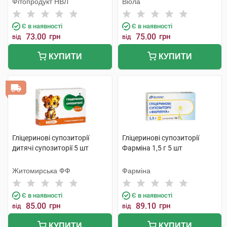
Фітопродукт НВЛ
Віола
Є в наявності
Є в наявності
73.00
грн
75.00
грн
від
від
КУПИТИ
КУПИТИ
Гліцеринові супозиторії
Гліцеринові супозиторії
дитячі супозиторії 5 шт
Фарміна 1,5 г 5 шт
Житомирська ФФ
Фарміна
Є в наявності
Є в наявності
85.00
грн
89.10
грн
від
від
КУПИТИ
КУПИТИ