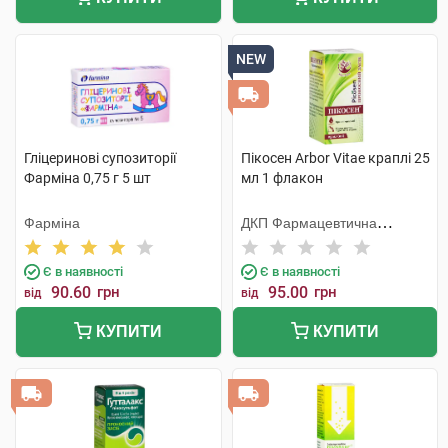
NEW
Гліцеринові супозиторії
Пікосен Arbor Vitae краплі 25
Фарміна 0,75 г 5 шт
мл 1 флакон
Фарміна
ДКП Фармацевтична
фабрика
Є в наявності
Є в наявності
90.60
грн
95.00
грн
від
від
КУПИТИ
КУПИТИ