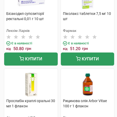
Бісакодил супозиторії
Піколакс таблетки 7,5 мг 10
ректальні 0,01 г 10 шт
шт
Лекхім-Харків
Фармак
Є в наявності
Є в наявності
50.80
грн
51.20
грн
від
від
КУПИТИ
КУПИТИ
Прослабін краплі оральні 30
Рицинова олія Arbor Vitae
мл 1 флакон
100 г 1 флакон