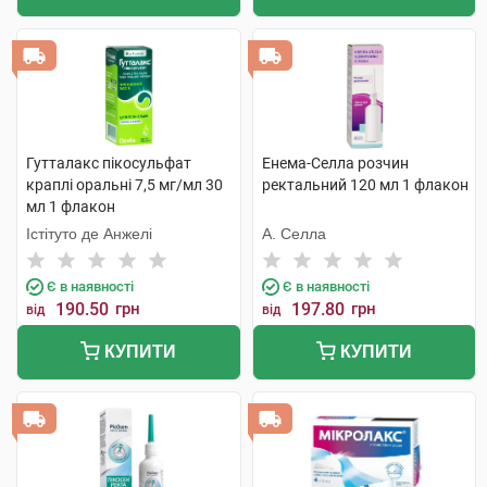
Гутталакс пікосульфат
Енема-Селла розчин
краплі оральні 7,5 мг/мл 30
ректальний 120 мл 1 флакон
мл 1 флакон
Істітуто де Анжелі
А. Селла
Є в наявності
Є в наявності
190.50
грн
197.80
грн
від
від
КУПИТИ
КУПИТИ