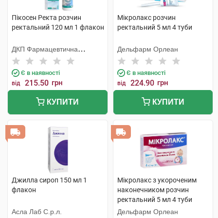
Пікосен Ректа розчин
Мікролакс розчин
ректальний 120 мл 1 флакон
ректальний 5 мл 4 туби
ДКП Фармацевтична
Дельфарм Орлеан
фабрика
Є в наявності
Є в наявності
215.50
грн
224.90
грн
від
від
КУПИТИ
КУПИТИ
Джилла сироп 150 мл 1
Мікролакс з укороченим
флакон
наконечником розчин
ректальний 5 мл 4 туби
Асла Лаб С.р.л.
Дельфарм Орлеан