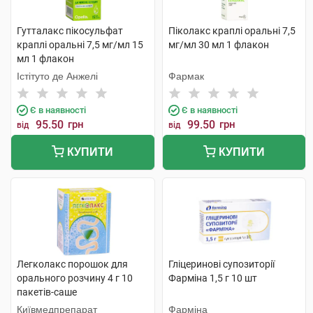
Гутталакс пікосульфат
Піколакс краплі оральні 7,5
краплі оральні 7,5 мг/мл 15
мг/мл 30 мл 1 флакон
мл 1 флакон
Істітуто де Анжелі
Фармак
Є в наявності
Є в наявності
95.50
грн
99.50
грн
від
від
КУПИТИ
КУПИТИ
Легколакс порошок для
Гліцеринові супозиторії
орального розчину 4 г 10
Фарміна 1,5 г 10 шт
пакетів-саше
Київмедпрепарат
Фарміна