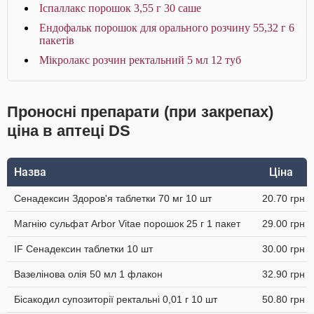
Іспаллакс порошок 3,55 г 30 саше
Ендофальк порошок для орального розчину 55,32 г 6
пакетів
Мікролакс розчин ректальний 5 мл 12 туб
Проносні препарати (при закрепах)
ціна в аптеці DS
Назва
Ціна
Сенадексин Здоров'я таблетки 70 мг 10 шт
20.70 грн
Магнію сульфат Arbor Vitae порошок 25 г 1 пакет
29.00 грн
IF Сенадексин таблетки 10 шт
30.00 грн
Вазелінова олія 50 мл 1 флакон
32.90 грн
Бісакодил супозиторії ректальні 0,01 г 10 шт
50.80 грн