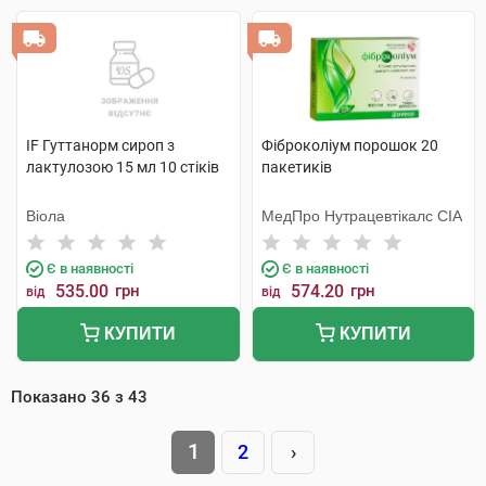
IF Гуттанорм сироп з
Фіброколіум порошок 20
лактулозою 15 мл 10 стіків
пакетиків
Віола
МедПро Нутрацевтікалс СІА
Є в наявності
Є в наявності
535.00
грн
574.20
грн
від
від
КУПИТИ
КУПИТИ
Показано
36
з
43
1
2
›