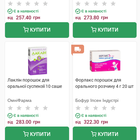
Є в наявності
Є в наявності
257.40
грн
273.80
грн
від
від
КУПИТИ
КУПИТИ
Лаклін порошок для
Форлакс порошок для
оральної суспензії 10 саше
орального розчину 4 г 20 шт
ОмніФарма
Бофур Іпсен Індустрі
Є в наявності
Є в наявності
283.00
грн
322.30
грн
від
від
КУПИТИ
КУПИТИ