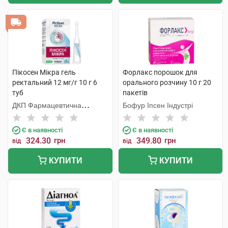
Пікосен Мікра гель
Форлакс порошок для
ректальний 12 мг/г 10 г 6
орального розчину 10 г 20
туб
пакетів
ДКП Фармацевтична
Бофур Іпсен Індустрі
фабрика
Є в наявності
Є в наявності
324.30
грн
349.80
грн
від
від
КУПИТИ
КУПИТИ