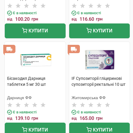
Є в наявності
Є в наявності
100.20
грн
116.60
грн
від
від
КУПИТИ
КУПИТИ
Бісакодил Дарниця
IF Супозиторії гліцеринові
таблетки 5 мг 30 шт
супозиторії ректальні 10 шт
Дарниця ФФ
Житомирська ФФ
Є в наявності
Є в наявності
139.10
грн
165.00
грн
від
від
КУПИТИ
КУПИТИ