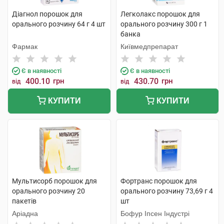
Діагнол порошок для
Легколакс порошок для
орального розчину 64 г 4 шт
орального розчину 300 г 1
банка
Фармак
Київмедпрепарат
Є в наявності
Є в наявності
400.10
грн
430.70
грн
від
від
КУПИТИ
КУПИТИ
Мультисорб порошок для
Фортранс порошок для
орального розчину 20
орального розчину 73,69 г 4
пакетів
шт
Аріадна
Бофур Іпсен Індустрі