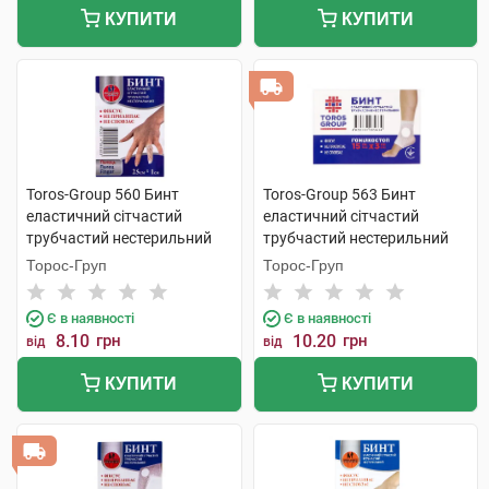
КУПИТИ
КУПИТИ
Toros-Group 560 Бинт
Toros-Group 563 Бинт
еластичний сітчастий
еластичний сітчастий
трубчастий нестерильний
трубчастий нестерильний
25х1 см палець 1 шт
15х3 см гомілкоступневий 1
Торос-Груп
Торос-Груп
шт
Є в наявності
Є в наявності
8.10
грн
10.20
грн
від
від
КУПИТИ
КУПИТИ