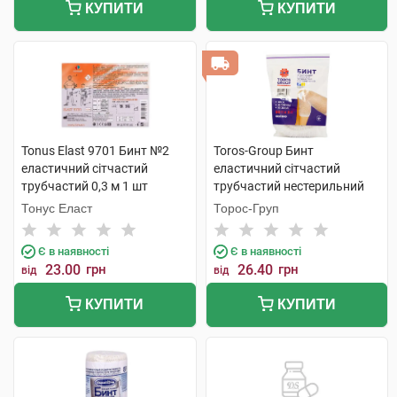
КУПИТИ
КУПИТИ
Tonus Elast 9701 Бинт №2
Toros-Group Бинт
еластичний сітчастий
еластичний сітчастий
трубчастий 0,3 м 1 шт
трубчастий нестерильний
50х3 см коліно 1 шт
Тонус Еласт
Торос-Груп
Є в наявності
Є в наявності
23.00
грн
26.40
грн
від
від
КУПИТИ
КУПИТИ