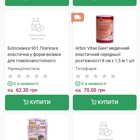
Білосніжка 901 Пов'язка
Arbor Vitae Бинт медичний
еластична у формі вісімки
еластичний середньої
для гомілковостопного
розтяжності 8 см х 1,5 м 1 шт
суглобу розмір 1 1 шт
Укрмедтекстиль
Тетафарм
Є в наявності
Є в наявності
62.30
грн
70.00
грн
від
від
КУПИТИ
КУПИТИ