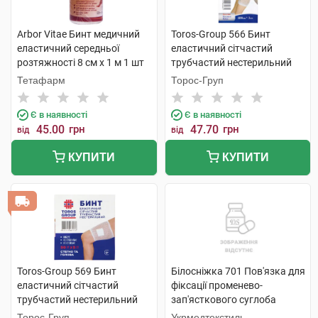
Arbor Vitae Бинт медичний
Toros-Group 566 Бинт
еластичний середньої
еластичний сітчастий
розтяжності 8 см х 1 м 1 шт
трубчастий нестерильний
100х3 см коліно 1 шт
Тетафарм
Торос-Груп
Є в наявності
Є в наявності
45.00
грн
47.70
грн
від
від
КУПИТИ
КУПИТИ
Toros-Group 569 Бинт
Білосніжка 701 Пов'язка для
еластичний сітчастий
фіксації променево-
трубчастий нестерильний
зап'ясткового суглоба
50х5 см стегно та голова 1
розмір 2 (17-18см) 1 шт
Торос-Груп
Укрмедтекстиль