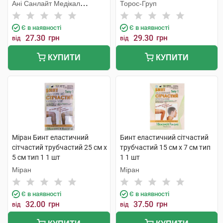
25х5 см голова та стегно 1
Ані Санлайт Медікал
Торос-Груп
шт
Продактс
Є в наявності
Є в наявності
27.30
грн
29.30
грн
від
від
КУПИТИ
КУПИТИ
Міран Бинт еластичний
Бинт еластичний сітчастий
сітчастий трубчастий 25 см х
трубчастий 15 см х 7 см тип
5 см тип 1 1 шт
1 1 шт
Міран
Міран
Є в наявності
Є в наявності
32.00
грн
37.50
грн
від
від