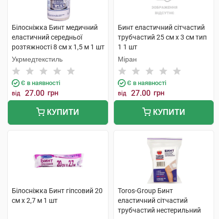
Білосніжка Бинт медичний
Бинт еластичний сітчастий
еластичний середньої
трубчастий 25 см х 3 см тип
розтяжності 8 см х 1,5 м 1 шт
1 1 шт
Укрмедтекстиль
Міран
Є в наявності
Є в наявності
27.00
грн
27.00
грн
від
від
КУПИТИ
КУПИТИ
Білосніжка Бинт гіпсовий 20
Toros-Group Бинт
см х 2,7 м 1 шт
еластичний сітчастий
трубчастий нестерильний