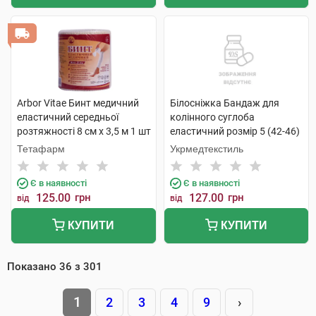
Arbor Vitae Бинт медичний
Білосніжка Бандаж для
еластичний середньої
колінного суглоба
розтяжності 8 см х 3,5 м 1 шт
еластичний розмір 5 (42-46)
1 шт
Тетафарм
Укрмедтекстиль
Є в наявності
Є в наявності
125.00
грн
127.00
грн
від
від
КУПИТИ
КУПИТИ
Показано
36
з
301
1
2
3
4
9
›