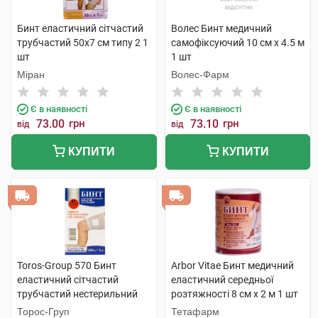
Бинт еластичний сітчастий
Волес Бинт медичний
трубчастий 50х7 см типу 2 1
самофіксуючий 10 см х 4.5 м
шт
1 шт
Міран
Волес-Фарм
Є в наявності
Є в наявності
73.00
грн
73.10
грн
від
від
КУПИТИ
КУПИТИ
Toros-Group 570 Бинт
Arbor Vitae Бинт медичний
еластичний сітчастий
еластичний середньої
трубчастий нестерильний
розтяжності 8 см х 2 м 1 шт
100х5 см стегно та голова 1
Торос-Груп
Тетафарм