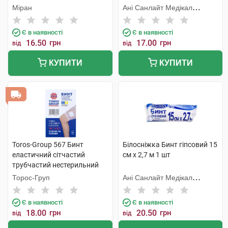
Міран
Ані Санлайт Медікал
Продактс
Є в наявності
Є в наявності
16.50
грн
17.00
грн
від
від
КУПИТИ
КУПИТИ
Toros-Group 567 Бинт
Білосніжка Бинт гіпсовий 15
еластичний сітчастий
см х 2,7 м 1 шт
трубчастий нестерильний
15х5 см стегно та голова 1
Торос-Груп
Ані Санлайт Медікал
шт
Продактс
Є в наявності
Є в наявності
18.00
грн
20.50
грн
від
від