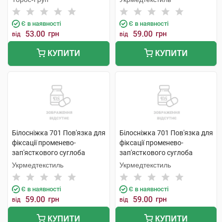
шт
Є в наявності
Є в наявності
53.00
грн
59.00
грн
від
від
КУПИТИ
КУПИТИ
Білосніжка 701 Пов'язка для
Білосніжка 701 Пов'язка для
фіксації променево-
фіксації променево-
зап'ясткового суглоба
зап'ясткового суглоба
розмір 3 (19-20см) 1 шт
розмір 4 (21-22см) 1 шт
Укрмедтекстиль
Укрмедтекстиль
Є в наявності
Є в наявності
59.00
грн
59.00
грн
від
від
КУПИТИ
КУПИТИ