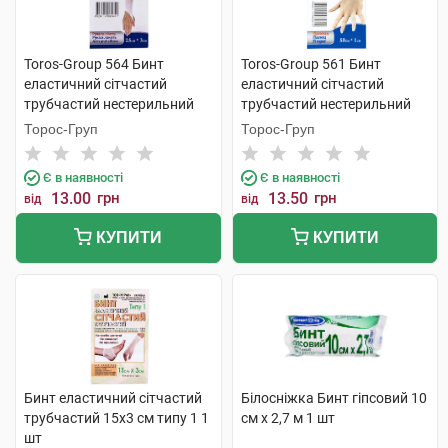
Toros-Group 564 Бинт
Toros-Group 561 Бинт
еластичний сітчастий
еластичний сітчастий
трубчастий нестерильний
трубчастий нестерильний
25х3 см рука та лікоть 1 шт
50х1 см палець 1 шт
Торос-Груп
Торос-Груп
Є в наявності
Є в наявності
13.00
грн
13.50
грн
від
від
КУПИТИ
КУПИТИ
Бинт еластичний сітчастий
Білосніжка Бинт гіпсовий 10
трубчастий 15х3 см типу 1 1
см х 2,7 м 1 шт
шт