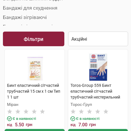
Бандажі для схуднення
Бандажі зігріваючі
Бандажі підтримуючі
Бандажі при грижах
Фільтри
Бинти еластичні
Гіпс пластиковий
Грудні корсети та бандажі
Післяопераційні бандажі
Післяпологові бандажі
Бинт еластичний сітчастий
Toros-Group 559 Бинт
трубчастий 15 см x 1 см Тип
еластичний сітчастий
Плечові бандажі
1 1 шт
трубчастий нестерильний
Променевозап'ястні бандажі
15х1 см палець 1 шт
Міран
Торос-Груп
Є в наявності
Є в наявності
5.50
грн
7.00
грн
від
від