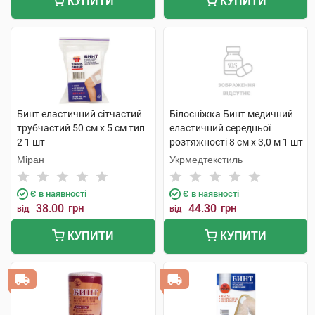
КУПИТИ
КУПИТИ
Бинт еластичний сітчастий
Білосніжка Бинт медичний
трубчастий 50 см х 5 см тип
еластичний середньої
2 1 шт
розтяжності 8 см х 3,0 м 1 шт
Міран
Укрмедтекстиль
Є в наявності
Є в наявності
38.00
грн
44.30
грн
від
від
КУПИТИ
КУПИТИ