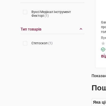
Вуксі Медікал Інструмент
Фекторі
(1)
Ga
пр
Тип товарів
го
Вук
Стетоскоп
(1)
ві
Показа
Пош
Яка ц