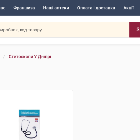
нас
Франшиза
Наші аптеки
Оплата і доставка
Акції
З
Стетоскопи У Дніпрі