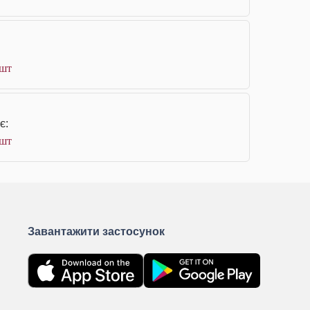
 шт
є:
 шт
Завантажити застосунок