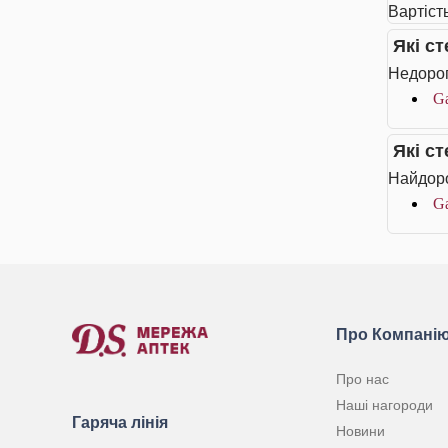
Вартість
Які с
Недорог
G
Які с
Найдоро
G
Про Компані
Про нас
Наші нагороди
Гаряча лінія
Новини