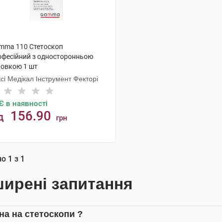
mma 110 Стетоскоп
офесійний з односторонньою
ловкою 1 шт
сі Медікал Інструмент Фекторі
Є в наявності
156.90
д
грн
КУПИТИ
но
1
з
1
ирені запитання
іна на стетоскопи ?