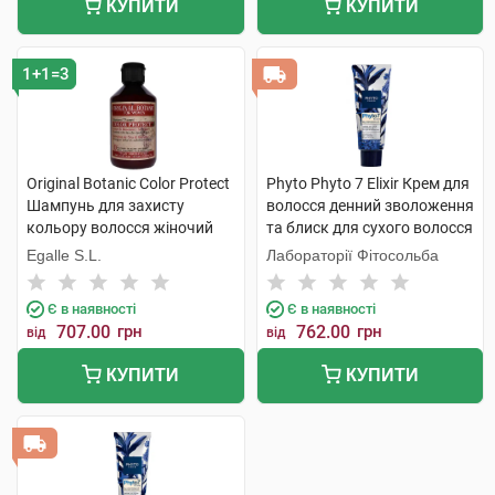
КУПИТИ
КУПИТИ
1+1=3
Original Botanic Color Protect
Phyto Phyto 7 Elixir Крем для
Шампунь для захисту
волосся денний зволоження
кольору волосся жіночий
та блиск для сухого волосся
250 мл 1 флакон
50 мл 1 туба
Egalle S.L.
Лабораторії Фітосольба
Є в наявності
Є в наявності
707.00
грн
762.00
грн
від
від
КУПИТИ
КУПИТИ