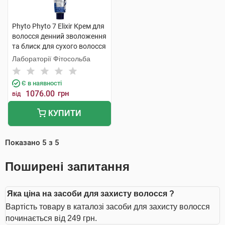
Phyto Phyto 7 Elixir Крем для
волосся денний зволоження
та блиск для сухого волосся
100 мл 1 шт
Лабораторії Фітосольба
Є в наявності
1076.00
грн
від
КУПИТИ
Показано
5
з
5
Поширені запитання
Яка ціна на засоби для захисту волосся ?
Вартість товару в каталозі засоби для захисту волосся
починається від 249 грн.