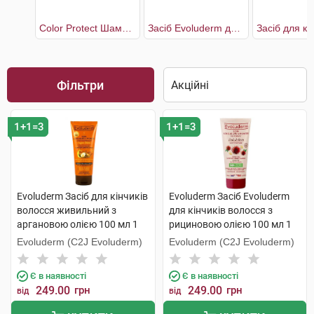
Color Protect Шампунь для захисту кольору волосся жіночий
Засіб Evoluderm для кінчиків волосся з рициновою олією
Фільтри
1+1=3
1+1=3
Evoluderm Засіб для кінчиків
Evoluderm Засіб Evoluderm
волосся живильний з
для кінчиків волосся з
аргановою олією 100 мл 1
рициновою олією 100 мл 1
туба
туба
Evoluderm (C2J Evoluderm)
Evoluderm (C2J Evoluderm)
Є в наявності
Є в наявності
249.00
грн
249.00
грн
від
від