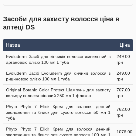
Засоби для захисту волосся ціна в
аптеці DS
Назва
Ціна
Evoluderm Засіб для кінчиків волосся живильний з
249.00
аргановою олією 100 мл 1 туба
грн
Evoluderm Засіб Evoluderm для кінчиків волосся з
249.00
рициновою олією 100 мл 1 туба
грн
Original Botanic Color Protect Шампунь для захисту
707.00
кольору волосся жіночий 250 мл 1 флакон
грн
Phyto Phyto 7 Elixir Крем для волосся денний
762.00
зволоження та блиск для сухого волосся 50 мл 1
грн
туба
Phyto Phyto 7 Elixir Крем для волосся денний
1076.00
зволоження та блиск для сухого волосся 100 мл 1