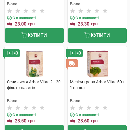
Віола
Віола
Є в наявності
Є в наявності
23.00
грн
23.30
грн
від
від
КУПИТИ
КУПИТИ
1+1=3
1+1=3
Сени листя Arbor Vitae 2 г 20
Меліси трава Arbor Vitae 50 г
фільтр-пакетів
1 пачка
Віола
Віола
Є в наявності
Є в наявності
23.50
грн
23.60
грн
від
від