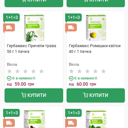
1+1=3
1+1=3
Гербамакс Причепи трава
Гербамакс Ромашки квітки
50 г 1 пачка
40 г 1 пачка
Віола
Віола
Є в наявності
Є в наявності
59.00
грн
60.00
грн
від
від
КУПИТИ
КУПИТИ
1+1=3
1+1=3