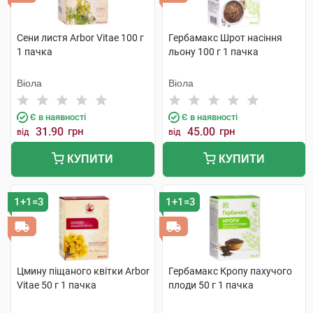
Сени листя Arbor Vitae 100 г
Гербамакс Шрот насіння
1 пачка
льону 100 г 1 пачка
Віола
Віола
Є в наявності
Є в наявності
31.90
грн
45.00
грн
від
від
КУПИТИ
КУПИТИ
1+1=3
1+1=3
Цмину піщаного квітки Arbor
Гербамакс Кропу пахучого
Vitae 50 г 1 пачка
плоди 50 г 1 пачка