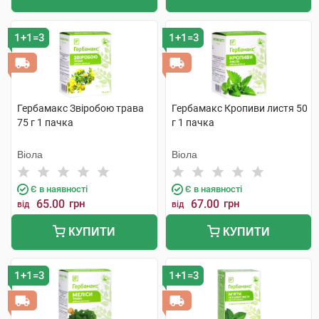
1+1=3
1+1=3
Гербамакс Звіробою трава
Гербамакс Кропиви листя 50
75 г 1 пачка
г 1 пачка
Віола
Віола
Є в наявності
Є в наявності
65.00
грн
67.00
грн
від
від
КУПИТИ
КУПИТИ
1+1=3
1+1=3