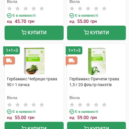
Віола
Віола
Є в наявності
Є в наявності
45.70
грн
55.00
грн
від
від
КУПИТИ
КУПИТИ
1+1=3
1+1=3
Гербамакс Чебрецю трава
Гербамакс Причепи трава
50 г 1 пачка
1,5 г 20 фільтр-пакетів
Віола
Віола
Є в наявності
Є в наявності
55.00
грн
59.00
грн
від
від
КУПИТИ
КУПИТИ