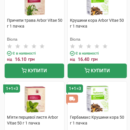
Причепи трава Arbor Vitae 50
Крушини кора Arbor Vitae 50
г 1 пачка
г 1 пачка
Віола
Віола
Є в наявності
Є в наявності
16.10
грн
16.40
грн
від
від
КУПИТИ
КУПИТИ
1+1=3
1+1=3
М'яти перцевої листя Arbor
Гербамакс Крушини кора 50
Vitae 50 г 1 пачка
г 1 пачка