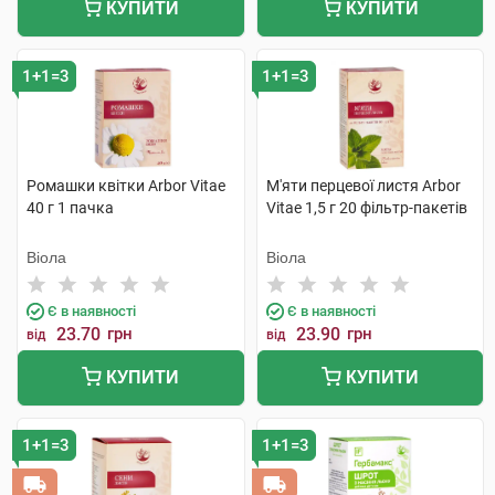
КУПИТИ
КУПИТИ
1+1=3
1+1=3
Ромашки квітки Arbor Vitae
М'яти перцевої листя Arbor
40 г 1 пачка
Vitae 1,5 г 20 фільтр-пакетів
Віола
Віола
Є в наявності
Є в наявності
23.70
грн
23.90
грн
від
від
КУПИТИ
КУПИТИ
1+1=3
1+1=3