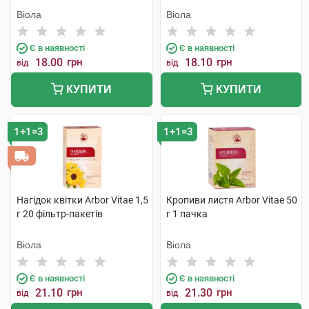
Віола
Віола
Є в наявності
Є в наявності
18.00
грн
18.10
грн
від
від
КУПИТИ
КУПИТИ
1+1=3
1+1=3
Нагідок квітки Arbor Vitae 1,5
Кропиви листя Arbor Vitae 50
г 20 фільтр-пакетів
г 1 пачка
Віола
Віола
Є в наявності
Є в наявності
21.10
грн
21.30
грн
від
від