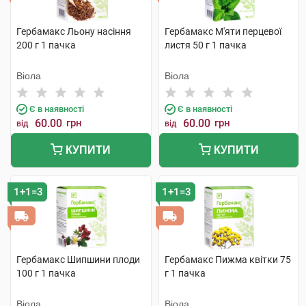
Гербамакс Льону насіння
Гербамакс М'яти перцевої
200 г 1 пачка
листя 50 г 1 пачка
Віола
Віола
Є в наявності
Є в наявності
60.00
грн
60.00
грн
від
від
КУПИТИ
КУПИТИ
1+1=3
1+1=3
Гербамакс Шипшини плоди
Гербамакс Пижма квітки 75
100 г 1 пачка
г 1 пачка
Віола
Віола