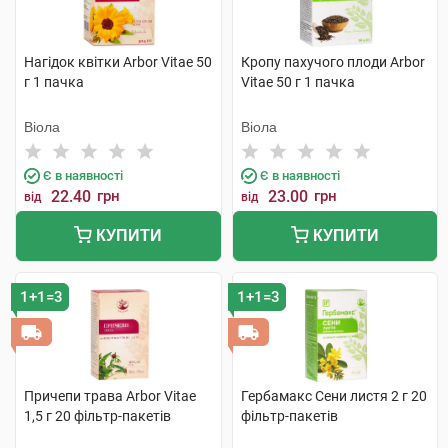
Нагідок квітки Arbor Vitae 50
Кропу пахучого плоди Arbor
г 1 пачка
Vitae 50 г 1 пачка
Віола
Віола
Є в наявності
Є в наявності
22.40
грн
23.00
грн
від
від
КУПИТИ
КУПИТИ
1+1=3
1+1=3
Причепи трава Arbor Vitae
Гербамакс Сени листя 2 г 20
1,5 г 20 фільтр-пакетів
фільтр-пакетів