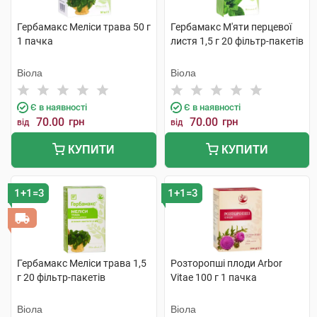
Гербамакс Меліси трава 50 г
Гербамакс М'яти перцевої
1 пачка
листя 1,5 г 20 фільтр-пакетів
Віола
Віола
Є в наявності
Є в наявності
70.00
грн
70.00
грн
від
від
КУПИТИ
КУПИТИ
1+1=3
1+1=3
Гербамакс Меліси трава 1,5
Розторопші плоди Arbor
г 20 фільтр-пакетів
Vitae 100 г 1 пачка
Віола
Віола