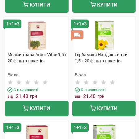
КУПИТИ
КУПИТИ
1+1=3
1+1=3
Меліси трава Arbor Vitae 1,5 г
Гербамакс Нагідок квітки
20 фільтр-пакетів
1,5 г 20 фільтр-пакетів
Віола
Віола
Є в наявності
Є в наявності
21.40
грн
21.40
грн
від
від
КУПИТИ
КУПИТИ
1+1=3
1+1=3