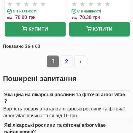
Є в наявності
Є в наявності
70.00
грн
70.30
грн
від
від
КУПИТИ
КУПИТИ
Показано
36
з
63
1
2
›
Поширені запитання
Яка ціна на лікарські рослини та фіточаї arbor vitae
?
Вартість товару в каталозі лікарські рослини та фіточаї
arbor vitae починається від 16 грн.
Які лікарські рослини та фіточаї arbor vitae
найдешевші?