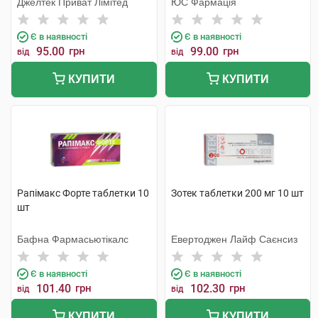
Джелтек Приват Лімітед
ЮС Фармація
Є в наявності
Є в наявності
95.00
грн
99.00
грн
від
від
КУПИТИ
КУПИТИ
Рапімакс Форте таблетки 10
Зотек таблетки 200 мг 10 шт
шт
Бафна Фармасьютікалс
Евертоджен Лайф Саєнсиз
Є в наявності
Є в наявності
101.40
грн
102.30
грн
від
від
КУПИТИ
КУПИТИ