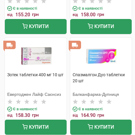
Є в наявності
Є в наявності
155.20
грн
158.00
грн
від
від
КУПИТИ
КУПИТИ
Зотек таблетки 400 мг 10 шт
Спазмалгон Дуо таблетки
20 шт
Евертоджен Лайф Саєнсиз
Балканфарма-Дупниця
Є в наявності
Є в наявності
158.30
грн
164.90
грн
від
від
КУПИТИ
КУПИТИ