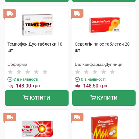
Темпофен Дуо таблетки 10
Седалгін плюс таблетки 20
шт
шт
Софарма
Балканфарма-Дупниця
Є в наявності
Є в наявності
148.00
грн
148.50
грн
від
від
КУПИТИ
КУПИТИ