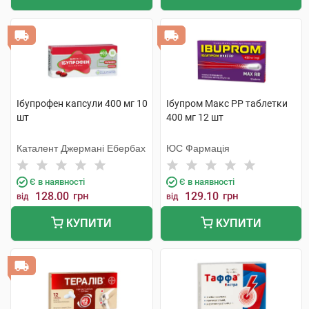
Ібупрофен капсули 400 мг 10
Ібупром Макс РР таблетки
шт
400 мг 12 шт
Каталент Джермані Ебербах
ЮС Фармація
Є в наявності
Є в наявності
128.00
грн
129.10
грн
від
від
КУПИТИ
КУПИТИ