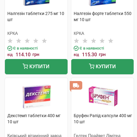
Налгезін таблетки 275 мг 10
Налгезін форте таблетки 550
шт
мг 10 шт
КРКА
КРКА
Є в наявності
Є в наявності
114.10
грн
115.30
грн
від
від
КУПИТИ
КУПИТИ
Декстемп таблетки 400 мг
Бруфен Рапід капсули 400 мг
10 шт
10 шт
Київський вітамінний завод
Гелтек Прайвет Лімітед