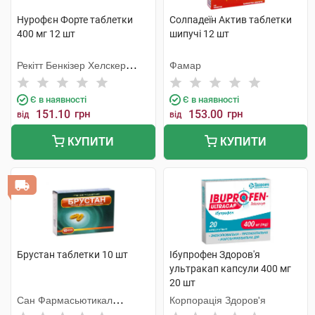
Нурофєн Форте таблетки
Солпадеїн Актив таблетки
400 мг 12 шт
шипучі 12 шт
Рекітт Бенкізер Хелскер
Фамар
Інтернешнл
Є в наявності
Є в наявності
151.10
грн
153.00
грн
від
від
КУПИТИ
КУПИТИ
Брустан таблетки 10 шт
Ібупрофен Здоров'я
ультракап капсули 400 мг
20 шт
Сан Фармасьютикал
Корпорація Здоров'я
Індастріз