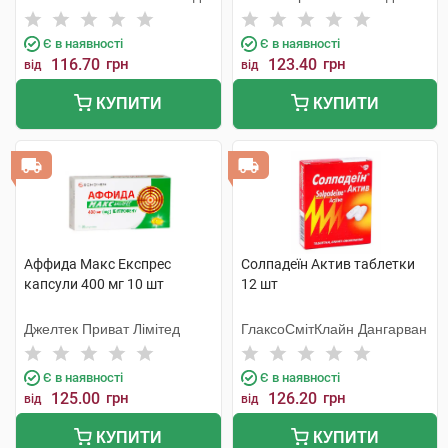
Є в наявності
Є в наявності
116.70
грн
123.40
грн
від
від
КУПИТИ
КУПИТИ
Аффида Макс Експрес
Солпадеїн Актив таблетки
капсули 400 мг 10 шт
12 шт
Джелтек Приват Лімітед
ГлаксоСмітКлайн Дангарван
Є в наявності
Є в наявності
125.00
грн
126.20
грн
від
від
КУПИТИ
КУПИТИ