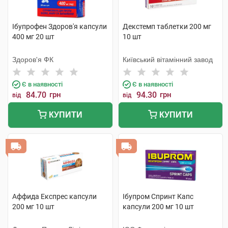
Ібупрофен Здоров'я капсули
Декстемп таблетки 200 мг
400 мг 20 шт
10 шт
Здоров'я ФК
Київський вітамінний завод
Є в наявності
Є в наявності
84.70
грн
94.30
грн
від
від
КУПИТИ
КУПИТИ
Аффида Експрес капсули
Ібупром Спринт Капс
200 мг 10 шт
капсули 200 мг 10 шт