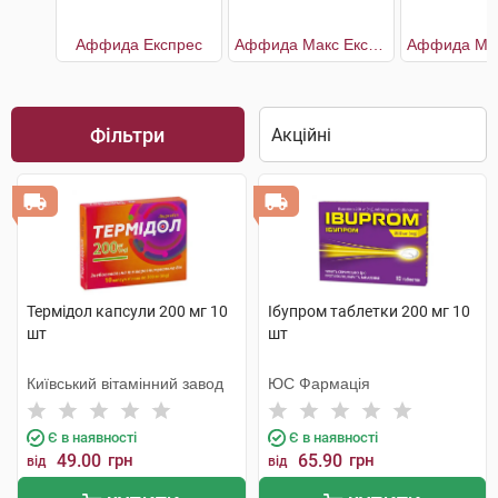
Аффида Експрес
Аффида Макс Експрес
Фільтри
Термідол капсули 200 мг 10
Ібупром таблетки 200 мг 10
шт
шт
Київський вітамінний завод
ЮС Фармація
Є в наявності
Є в наявності
49.00
грн
65.90
грн
від
від