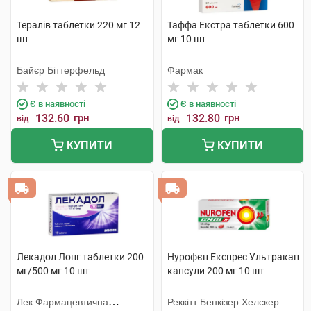
Тералів таблетки 220 мг 12
Таффа Eкстра таблетки 600
шт
мг 10 шт
Байєр Біттерфельд
Фармак
Є в наявності
Є в наявності
132.60
грн
132.80
грн
від
від
КУПИТИ
КУПИТИ
Лекадол Лонг таблетки 200
Нурофєн Експрес Ультракап
мг/500 мг 10 шт
капсули 200 мг 10 шт
Лек Фармацевтична
Реккітт Бенкізер Хелскер