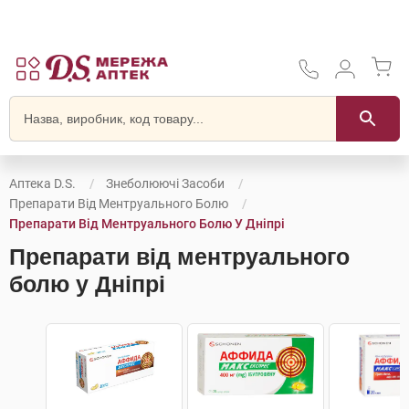
Аптека D.S.
Знеболюючі Засоби
Препарати Від Ментруального Болю
Препарати Від Ментруального Болю У Дніпрі
Препарати від ментруального
болю у Дніпрі