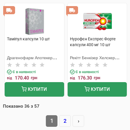
Таміпул капсули 10 шт
Нурофєн Експрес Форте
капсули 400 мг 10 шт
Драгенофарм Апотекер
Рекітт Бенкізер Хелскер
Пюшл
Інтернешнл
Є в наявності
Є в наявності
170.40
грн
176.30
грн
від
від
КУПИТИ
КУПИТИ
Показано
36
з
57
1
2
›