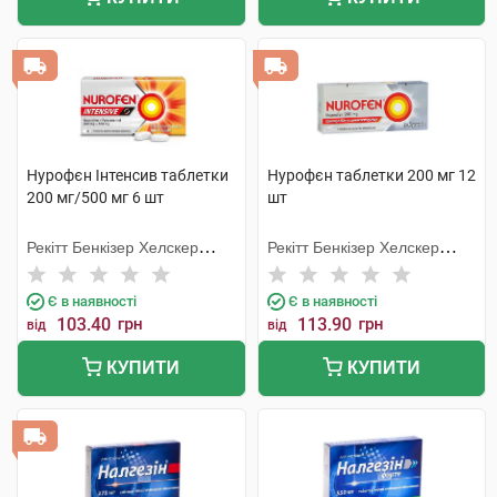
Нурофєн Інтенсив таблетки
Нурофєн таблетки 200 мг 12
200 мг/500 мг 6 шт
шт
Рекітт Бенкізер Хелскер
Рекітт Бенкізер Хелскер
Інтернешнл
Інтернешнл
Є в наявності
Є в наявності
103.40
грн
113.90
грн
від
від
КУПИТИ
КУПИТИ