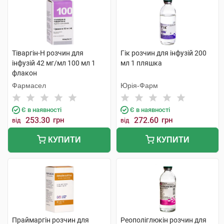
Тіваргін-Н розчин для
Гік розчин для інфузій 200
інфузій 42 мг/мл 100 мл 1
мл 1 пляшка
флакон
Фармасел
Юрія-Фарм
Є в наявності
Є в наявності
253.30
грн
272.60
грн
від
від
КУПИТИ
КУПИТИ
Праймаргін розчин для
Реополіглюкін розчин для