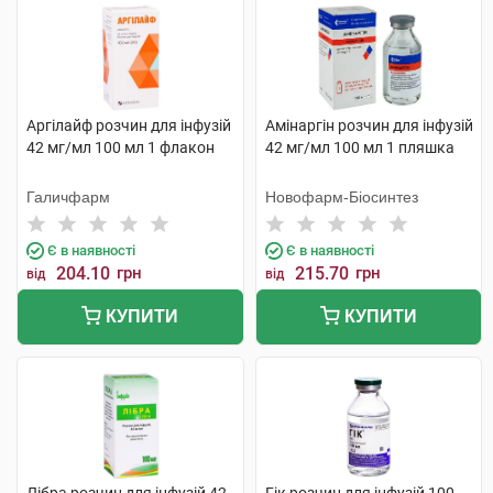
Аргілайф розчин для інфузій
Амінаргін розчин для інфузій
42 мг/мл 100 мл 1 флакон
42 мг/мл 100 мл 1 пляшка
Галичфарм
Новофарм-Біосинтез
Є в наявності
Є в наявності
204.10
грн
215.70
грн
від
від
КУПИТИ
КУПИТИ