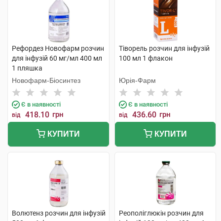
Рефордез Новофарм розчин
Тіворель розчин для інфузій
для інфузій 60 мг/мл 400 мл
100 мл 1 флакон
1 пляшка
Новофарм-Біосинтез
Юрія-Фарм
Є в наявності
Є в наявності
418.10
грн
436.60
грн
від
від
КУПИТИ
КУПИТИ
Волютенз розчин для інфузій
Реополіглюкін розчин для