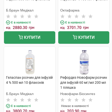
Б.Браун Медікал
Октафарма
Є в наявності
Є в наявності
2880.30
грн
3701.70
грн
від
від
КУПИТИ
КУПИТИ
Геласпан розчин для інфузій
Рефордез Новофарм розчин
4 % 500 мл 10 флаконів
для інфузій 60 мг/мл 200 мл
1 пляшка
Б.Браун Медікал
Новофарм-Біосинтез
Є в наявності
Немає в наявності
3800.70
грн
203.90
грн
від
від