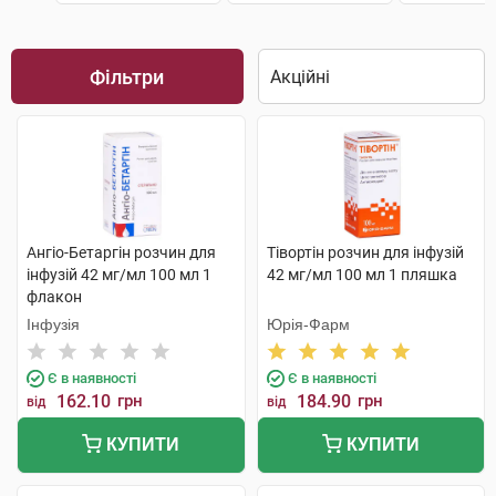
Фільтри
Ангіо-Бетаргін розчин для
Тівортін розчин для інфузій
інфузій 42 мг/мл 100 мл 1
42 мг/мл 100 мл 1 пляшка
флакон
Інфузія
Юрія-Фарм
Є в наявності
Є в наявності
162.10
грн
184.90
грн
від
від
КУПИТИ
КУПИТИ