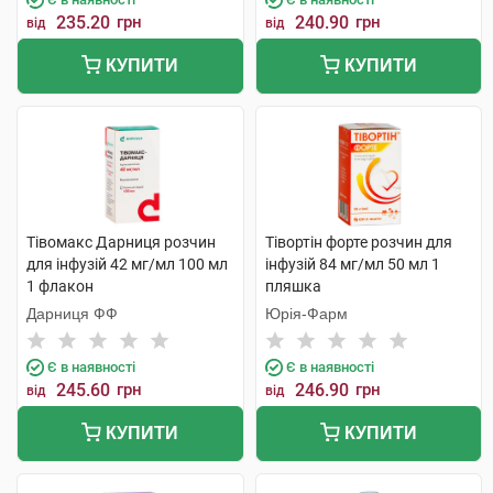
235.20
грн
240.90
грн
від
від
КУПИТИ
КУПИТИ
Тівомакс Дарниця розчин
Тівортін форте розчин для
для інфузій 42 мг/мл 100 мл
інфузій 84 мг/мл 50 мл 1
1 флакон
пляшка
Дарниця ФФ
Юрія-Фарм
Є в наявності
Є в наявності
245.60
грн
246.90
грн
від
від
КУПИТИ
КУПИТИ