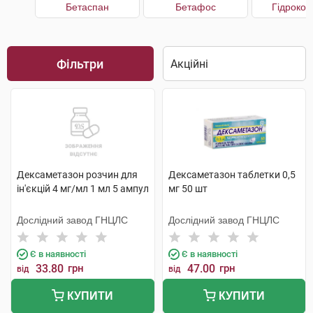
Бетаспан
Бетафос
Гідрокор
Фільтри
Дексаметазон розчин для
Дексаметазон таблетки 0,5
ін'єкцій 4 мг/мл 1 мл 5 ампул
мг 50 шт
Дослідний завод ГНЦЛС
Дослідний завод ГНЦЛС
Є в наявності
Є в наявності
33.80
грн
47.00
грн
від
від
КУПИТИ
КУПИТИ