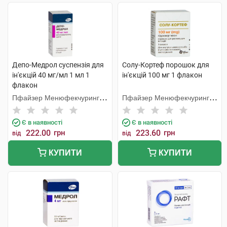
Депо-Медрол суспензія для
Солу-Кортеф порошок для
ін'єкцій 40 мг/мл 1 мл 1
ін'єкцій 100 мг 1 флакон
флакон
Пфайзер Менюфекчуринг
Пфайзер Менюфекчуринг
Бельгія
Бельгія
Є в наявності
Є в наявності
222.00
грн
223.60
грн
від
від
КУПИТИ
КУПИТИ