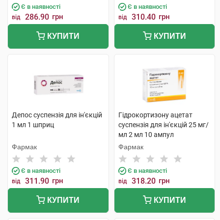
Є в наявності
Є в наявності
286.90
грн
310.40
грн
від
від
КУПИТИ
КУПИТИ
Депос суспензія для ін'єкцій
Гідрокортизону ацетат
1 мл 1 шприц
суспензія для ін'єкцій 25 мг/
мл 2 мл 10 ампул
Фармак
Фармак
Є в наявності
Є в наявності
311.90
грн
318.20
грн
від
від
КУПИТИ
КУПИТИ