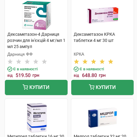
Дексаметазон-4 Дарниця
Дексаметазон КРКА
розчин для ін'єкцій 4 мг/мл 1
таблетки 4 мг 30 шт
мл 25 ампул
Дарниця ФФ
КРКА
Є в наявності
Є в наявності
519.50
грн
648.80
грн
від
від
КУПИТИ
КУПИТИ
Метипред таблетки 16 мг 30
Медрол таблетки 32 мг 20