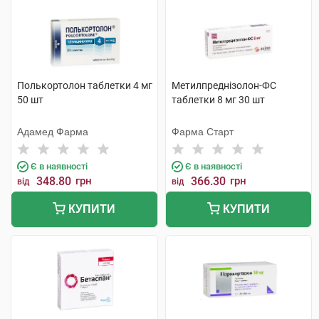
Полькортолон таблетки 4 мг
Метилпреднізолон-ФС
50 шт
таблетки 8 мг 30 шт
Адамед Фарма
Фарма Старт
Є в наявності
Є в наявності
348.80
грн
366.30
грн
від
від
КУПИТИ
КУПИТИ