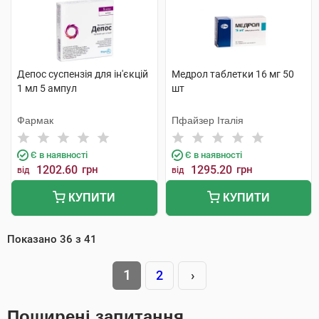
Депос суспензія для ін'єкцій
Медрол таблетки 16 мг 50
1 мл 5 ампул
шт
Фармак
Пфайзер Італія
Є в наявності
Є в наявності
1202.60
грн
1295.20
грн
від
від
КУПИТИ
КУПИТИ
Показано
36
з
41
1
2
›
Поширені запитання