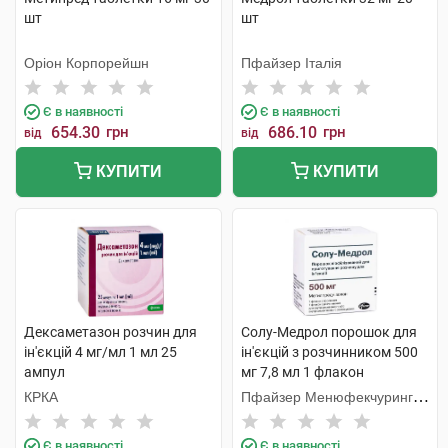
шт
шт
Оріон Корпорейшн
Пфайзер Італія
Є в наявності
Є в наявності
654.30
грн
686.10
грн
від
від
КУПИТИ
КУПИТИ
Дексаметазон розчин для
Солу-Медрол порошок для
ін'єкцій 4 мг/мл 1 мл 25
ін'єкцій з розчинником 500
ампул
мг 7,8 мл 1 флакон
КРКА
Пфайзер Менюфекчуринг
Бельгія
Є в наявності
Є в наявності