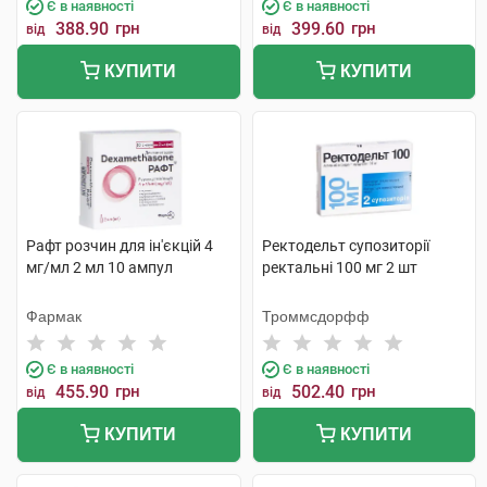
Є в наявності
Є в наявності
388.90
грн
399.60
грн
від
від
КУПИТИ
КУПИТИ
Рафт розчин для ін'єкцій 4
Ректодельт супозиторії
мг/мл 2 мл 10 ампул
ректальні 100 мг 2 шт
Фармак
Троммсдорфф
Є в наявності
Є в наявності
455.90
грн
502.40
грн
від
від
КУПИТИ
КУПИТИ