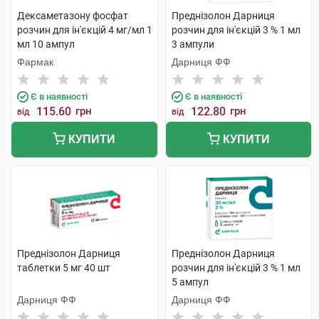
Дексаметазону фосфат
Преднізолон Дарниця
розчин для ін'єкцій 4 мг/мл 1
розчин для ін'єкцій 3 % 1 мл
мл 10 ампул
3 ампули
Фармак
Дарниця ФФ
Є в наявності
Є в наявності
115.60
грн
122.80
грн
від
від
КУПИТИ
КУПИТИ
Преднізолон Дарниця
Преднізолон Дарниця
таблетки 5 мг 40 шт
розчин для ін'єкцій 3 % 1 мл
5 ампул
Дарниця ФФ
Дарниця ФФ