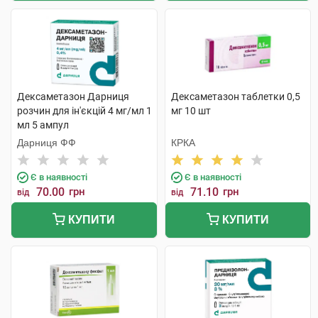
Дексаметазон Дарниця
Дексаметазон таблетки 0,5
розчин для ін'єкцій 4 мг/мл 1
мг 10 шт
мл 5 ампул
Дарниця ФФ
КРКА
Є в наявності
Є в наявності
70.00
грн
71.10
грн
від
від
КУПИТИ
КУПИТИ