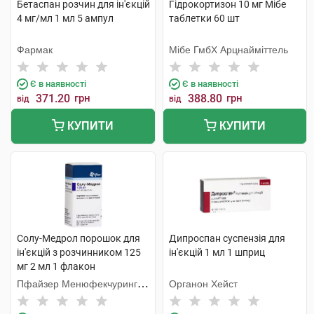
Бетаспан розчин для ін'єкцій
Гідрокортизон 10 мг Мібе
4 мг/мл 1 мл 5 ампул
таблетки 60 шт
Фармак
Мібе ГмбХ Арцнайміттель
Є в наявності
Є в наявності
371.20
грн
388.80
грн
від
від
КУПИТИ
КУПИТИ
Солу-Медрол порошок для
Дипроспан суспензія для
ін'єкцій з розчинником 125
ін'єкцій 1 мл 1 шприц
мг 2 мл 1 флакон
Пфайзер Менюфекчуринг
Органон Хейст
Бельгія