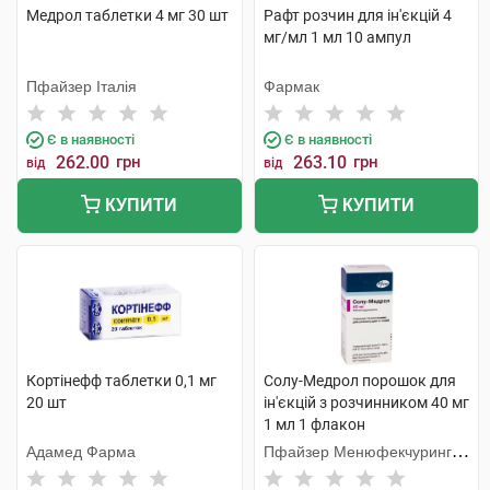
Медрол таблетки 4 мг 30 шт
Рафт розчин для ін'єкцій 4
мг/мл 1 мл 10 ампул
Пфайзер Італія
Фармак
Є в наявності
Є в наявності
262.00
грн
263.10
грн
від
від
КУПИТИ
КУПИТИ
Кортінефф таблетки 0,1 мг
Солу-Медрол порошок для
20 шт
ін'єкцій з розчинником 40 мг
1 мл 1 флакон
Адамед Фарма
Пфайзер Менюфекчуринг
Бельгія