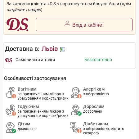
За карткою клієнта «D.S.» нараховуються бонусні бали (
крім
акційних товарів
)
Вхід в кабінет
Доставка в:
Львів
Самовивіз з аптеки
Безкоштовно
Особливості застосування
Вагітним
Алергікам
за призначенням лікаря з
з обережністю
урахуванням користь/ризик
Годуючим
Дорослим
за призначенням лікаря з
дозволено
урахуванням користь/ризик
Дітям
Діабетикам
дозволено
з обережністю, містить
сахарозу