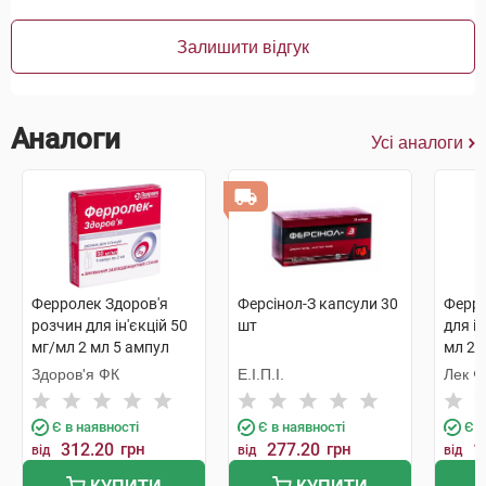
Залишити відгук
Аналоги
Усі аналоги
Ферролек Здоров'я
Ферсінол-З капсули 30
Ферру
розчин для ін'єкцій 50
шт
для ін
мг/мл 2 мл 5 ампул
мл 2 
Здоров'я ФК
Е.І.П.І.
Лек Ф
компа
Є в наявності
Є в наявності
Є в
312.20
грн
277.20
грн
1
від
від
від