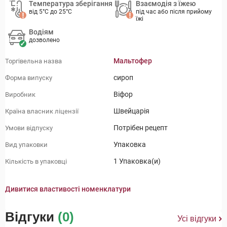
Температура зберігання
Взаємодія з їжею
від 5°C до 25°C
під час або після прийому
їжі
Водіям
дозволено
Мальтофер
Торгівельна назва
сироп
Форма випуску
Віфор
Виробник
Швейцарія
Країна власник ліцензії
Потрібен рецепт
Умови відпуску
Упаковка
Вид упаковки
1 Упаковка(и)
Кількість в упаковці
Дивитися властивості номенклатури
Відгуки
(0)
Усі відгуки