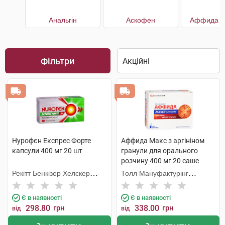
Анальгін
Аскофен
Аффида Е
Фільтри
Нурофєн Експрес Форте
Аффида Макс з аргініном
капсули 400 мг 20 шт
гранули для орального
розчину 400 мг 20 саше
Рекітт Бенкізер Хелскер
Толл Мануфактурінг
Інтернешнл
Сервісез
Є в наявності
Є в наявності
298.80
грн
338.00
грн
від
від