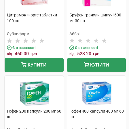
Цитрамон-Форте таблетки
Бруфен гранули шипучі 600
100 шт
мг 30 шт
Лубнифарм
Аббві
Є в наявності
Є в наявності
460.00
грн
523.20
грн
від
від
КУПИТИ
КУПИТИ
Гофен 200 капсули 200 мг 60
Гофен 400 капсули 400 мг 60
шт
шт