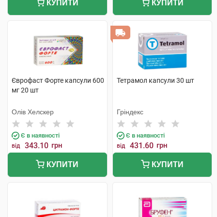
КУПИТИ
КУПИТИ
Єврофаст Форте капсули 600
Тетрамол капсули 30 шт
мг 20 шт
Олів Хелскер
Гріндекс
Є в наявності
Є в наявності
343.10
грн
431.60
грн
від
від
КУПИТИ
КУПИТИ