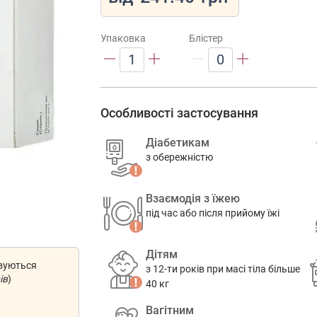
Упаковка
Блістер
1
0
Особливості застосування
Діабетикам
з обережністю
Взаємодія з їжею
під час або після прийому їжі
Дітям
овуються
з 12-ти років при масі тіла більше
ів
)
40 кг
Вагітним