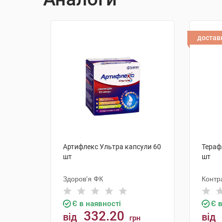
достав
Артифлекс Ультра капсули 60
Тераф
шт
шт
Здоров'я ФК
Контр
Корп
Є в наявності
Є 
332.20
від
від
грн