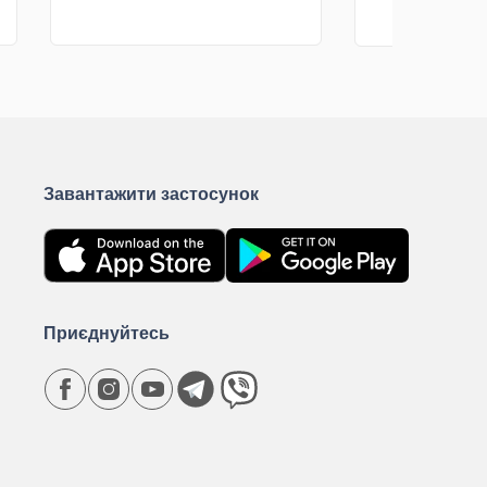
грн
КУПИТИ
К
Завантажити застосунок
Приєднуйтесь