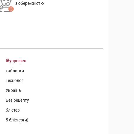
з обережністю
Ібупрофен
таблетки
Технолог
Україна
Без рецепту
блістер
5 блістер(и)