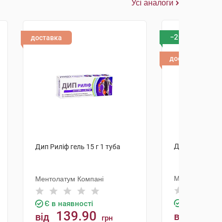
Усі аналоги
−20%
доставка
доставка
Дип Риліф гель
Дип Риліф гель 15 г 1 туба
Ментолатум К
Ментолатум Компані
Є в наявно
Є в наявності
139.90
від
258.4
від
грн