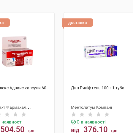
ка
доставка
лекс Адванс капсули 60
Дип Риліф гель 100 г 1 туба
акт Фармакал
Ментолатум Компані
орейшн
в наявності
Є в наявності
504.50
376.10
від
грн
грн