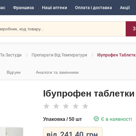
нас
Франшиза
Наші аптеки
Оплата і доставка
Акції
З
 Та Застуди
Препарати Від Температури
Ібупрофен Таблетк
Відгуки
Аналоги та замінники
Ібупрофен таблетки 
Є в наявності
Упаковка / 50 шт
від
241.40
грн