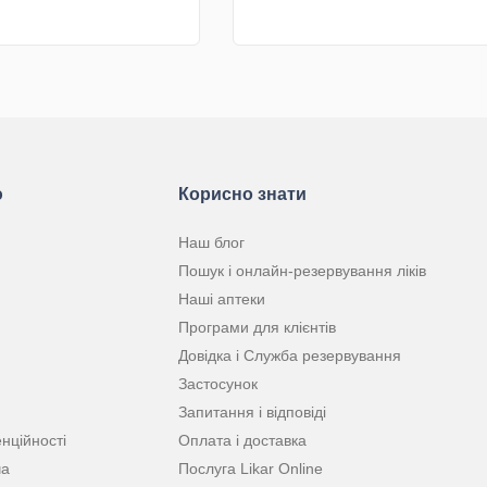
КУПИТИ
КУПИТИ
ю
Корисно знати
Наш блог
Пошук і онлайн-резервування ліків
Наші аптеки
Програми для клієнтів
Довідка і Служба резервування
Застосунок
Запитання і відповіді
нційності
Оплата і доставка
ча
Послуга Likar Online