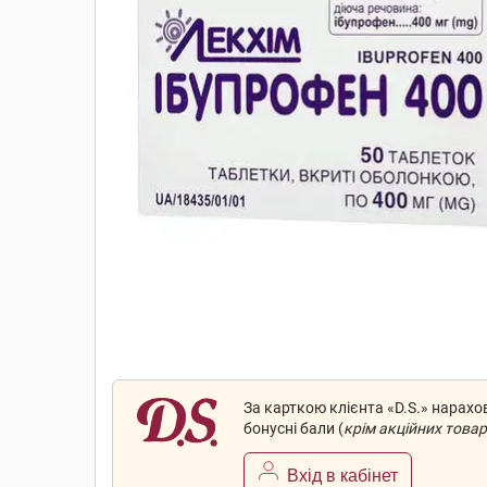
За карткою клієнта «D.S.» нарах
бонусні бали (
крім акційних товар
Вхід в кабінет