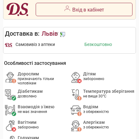
Вхід в кабінет
Доставка в:
Львів
Самовивіз з аптеки
Безкоштовно
Особливості застосування
Дорослим
Дітям
призначають тільки
заборонено
чоловікам
Діабетикам
Температура зберігання
дозволено
не вище 30°C
Взаємодія з їжею
Водіям
не має значення
з обережністю
Вагітним
Алергікам
заборонено
з обережністю
Годуючим