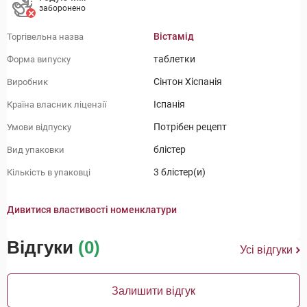
заборонено
Вістамід
Торгівельна назва
таблетки
Форма випуску
Сінтон Хіспанія
Виробник
Іспанія
Країна власник ліцензії
Потрібен рецепт
Умови відпуску
блістер
Вид упаковки
3 блістер(и)
Кількість в упаковці
Дивитися властивості номенклатури
Відгуки
(0)
Усі відгуки
Залишити відгук