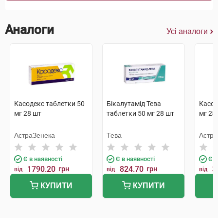
Аналоги
Усі аналоги
Касодекс таблетки 50
Бікалутамід Тева
Касод
мг 28 шт
таблетки 50 мг 28 шт
мг 28
АстраЗенека
Тева
Астра
Є в наявності
Є в наявності
Є в
1790.20
грн
824.70
грн
3
від
від
від
КУПИТИ
КУПИТИ