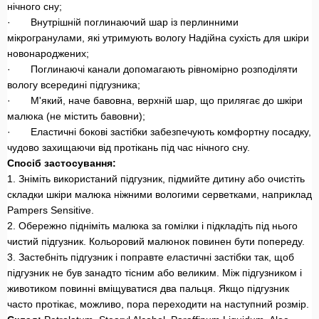
нічного сну;
· Внутрішній поглинаючий шар із перлинними
мікрогранулами, які утримують вологу Надійна сухість для шкіри
новонароджених;
· Поглинаючі канали допомагають рівномірно розподіляти
вологу всередині підгузника;
· М'який, наче бавовна, верхній шар, що прилягає до шкіри
малюка (не містить бавовни);
· Еластичні бокові застібки забезпечують комфортну посадку,
чудово захищаючи від протікань під час нічного сну.
Спосіб застосування:
1. Зніміть використаний підгузник, підмийте дитину або очистіть
складки шкіри малюка ніжними вологими серветками, наприклад
Pampers Sensitive.
2. Обережно підніміть малюка за гомілки і підкладіть під нього
чистий підгузник. Кольоровий малюнок повинен бути попереду.
3. Застебніть підгузник і поправте еластичні застібки так, щоб
підгузник не був занадто тісним або великим. Між підгузником і
животиком повинні вміщуватися два пальця. Якщо підгузник
часто протікає, можливо, пора переходити на наступний розмір.