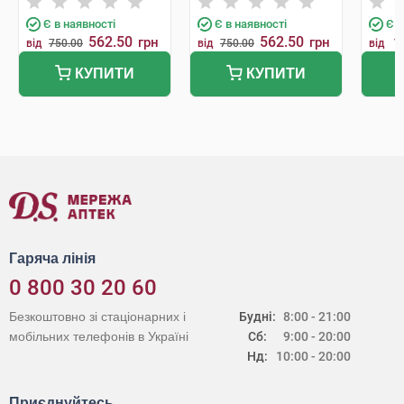
Є в наявності
Є в наявності
Є в
562.50
562.50
грн
грн
1
від
750.00
від
750.00
від
КУПИТИ
КУПИТИ
Гаряча лінія
0 800 30 20 60
Безкоштовно зі стаціонарних і
Будні:
8:00 - 21:00
мобільних телефонів в Україні
Сб:
9:00 - 20:00
Нд:
10:00 - 20:00
Приєднуйтесь