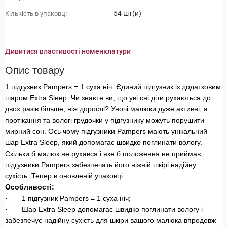
54 шт(и)
Кількість в упаковці
Дивитися властивості номенклатури
Опис товару
1 підгузник Pampers = 1 суха ніч. Єдиний підгузник із додатковим
шаром Extra Sleep. Чи знаєте ви, що уві сні діти рухаються до
двох разів більше, ніж дорослі? Уночі малюки дуже активні, а
протікання та вологі грудочки у підгузнику можуть порушити
мирний сон. Ось чому підгузники Pampers мають унікальний
шар Extra Sleep, який допомагає швидко поглинати вологу.
Скільки б малюк не рухався і яке б положення не приймав,
підгузники Pampers забезпечать його ніжній шкірі надійну
сухість. Тепер в оновленій упаковці.
Особливості:
· 1 підгузник Pampers = 1 суха ніч;
· Шар Extra Sleep допомагає швидко поглинати вологу і
забезпечує надійну сухість для шкіри вашого малюка впродовж