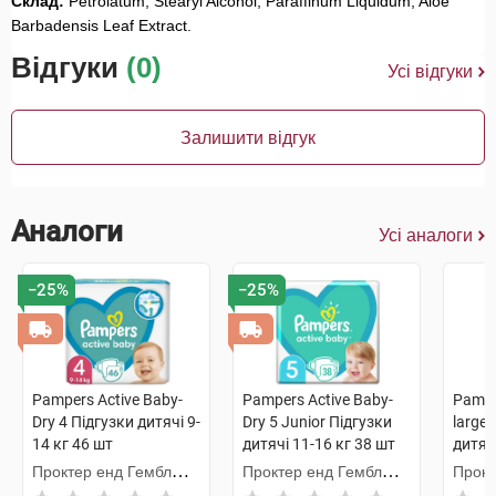
Склад:
Petrolatum, Stearyl Alcohol, Paraffinum Liquidum, Aloe
Barbadensis Leaf Extract.
Відгуки
(0)
Усі відгуки
Залишити відгук
Аналоги
Усі аналоги
−25%
−25%
Pampers Active Baby-
Pampers Active Baby-
Pampe
Dry 4 Підгузки дитячі 9-
Dry 5 Junior Підгузки
large
14 кг 46 шт
дитячі 11-16 кг 38 шт
дитяч
Проктер енд Гембл
Проктер енд Гембл
Прокт
Мануфекчурінг
Україна