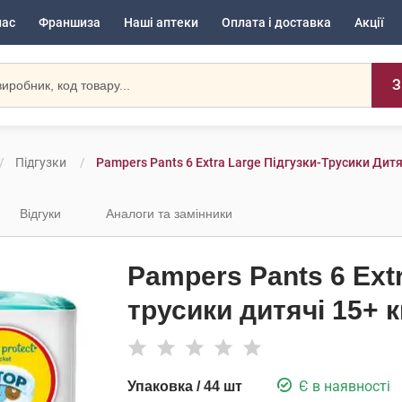
нас
Франшиза
Наші аптеки
Оплата і доставка
Акції
З
Підгузки
Pampers Pants 6 Extra Large Підгузки-Трусики Дитя
Відгуки
Аналоги та замінники
Pampers Pants 6 Extr
трусики дитячі 15+ к
Є в наявності
Упаковка / 44 шт