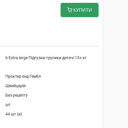
КУПИТИ
6 Extra large Підгузки-трусики дитячі 15+ кг
Проктер енд Гембл
Швейцарія
Без рецепту
шт
44 шт (и)