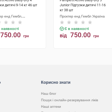
s Active Baby-Dry 4
Pampers Active Baby-Dry 5
ки дитячі 9-14 кг 46 шт
Junior Підгузки дитячі 11-16
кг 38 шт
ер енд Гембл
Проктер енд Гембл Україна
екчурінг
в наявності
Є в наявності
750.00
750.00
від
грн
грн
КУПИТИ
КУПИТИ
ю
Корисно знати
Наш блог
Пошук і онлайн-резервування ліків
Наші аптеки