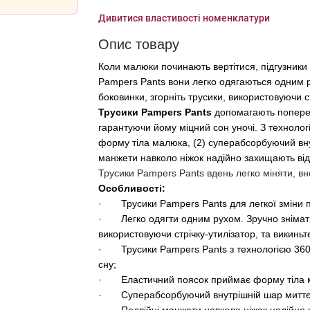
Дивитися властивості номенклатури
Опис товару
Коли малюки починають вертітися, підгузники 
Pampers Pants вони легко одягаються одним р
боковинки, згорніть трусики, використовуючи ст
Трусики Pampers Pants
допомагають поперед
гарантуючи йому міцний сон уночі. З технолог
форму тіла малюка, (2) суперабсорбуючий внут
манжети навколо ніжок надійно захищають від
Трусики Pampers Pants вдень легко міняти, вно
Особливості:
· Трусики Pampers Pants для легкої зміни пі
· Легко одягти одним рухом. Зручно знімати 
використовуючи стрічку-утилізатор, та викиньт
· Трусики Pampers Pants з технологією 360 Fi
сну;
· Еластичний поясок приймає форму тіла 
· Суперабсорбуючий внутрішній шар миттєв