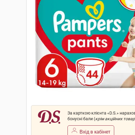
За карткою клієнта «D.S.» нарах
бонусні бали (
крім акційних товар
Вхід в кабінет