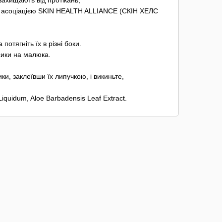
ахищають від протікань;
 асоціацією SKIN HEALTH ALLIANCE (СКІН ХЕЛС
потягніть їх в різні боки.
сики на малюка.
и, заклеївши їх липучкою, і викиньте,
 Liquidum, Aloe Barbadensis Leaf Extract.