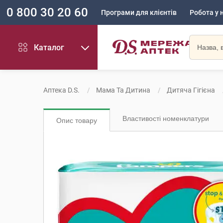
0 800 30 20 60
Програми для клієнтів
Робота у 
Каталог
Аптека D.S.
Мама Та Дитина
Дитяча Гігієна
Властивості номенклатури
Опис товару