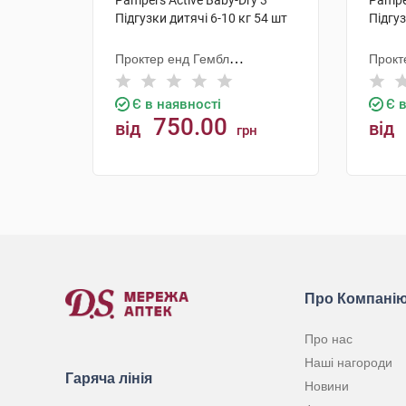
Pampers Active Baby-Dry 3
Pamper
Підгузки дитячі 6-10 кг 54 шт
Підгуз
Проктер енд Гембл
Прокт
Мануфекчурінг
Мануф
Є в наявності
Є 
750.00
від
від
грн
КУПИТИ
Про Компані
Про нас
Наші нагороди
Гаряча лінія
Новини