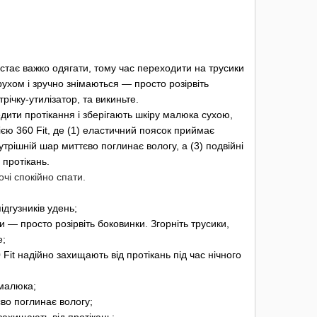
стає важко одягати, тому час переходити на трусики
ухом і зручно знімаються — просто розірвіть
річку-утилізатор, та викиньте.
ити протікання і зберігають шкіру малюка сухою,
ією 360 Fit, де (1) еластичний поясок приймає
рішній шар миттєво поглинає вологу, а (3) подвійні
 протікань.
чі спокійно спати.
дгузників удень;
— просто розірвіть боковинки. Згорніть трусики,
е;
t надійно захищають від протікань під час нічного
малюка;
о поглинає вологу;