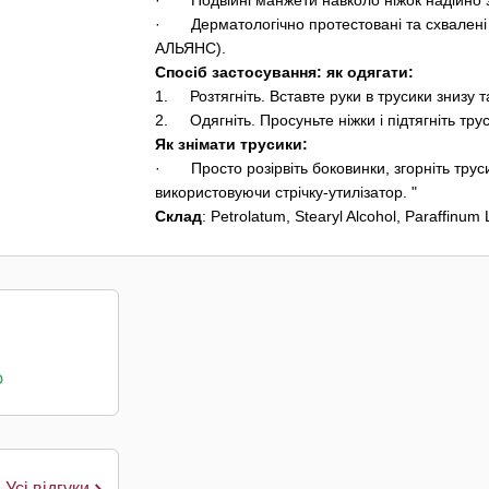
· Подвійні манжети навколо ніжок надійно з
· Дерматологічно протестовані та схвалені
АЛЬЯНС).
Спосіб застосування: як одягати:
1. Розтягніть. Вставте руки в трусики знизу та 
2. Одягніть. Просуньте ніжки і підтягніть тру
Як знімати трусики:
· Просто розірвіть боковинки, згорніть трусик
використовуючи стрічку-утилізатор. "
Склад
: Petrolatum, Stearyl Alcohol, Paraffinum
о
Усі відгуки