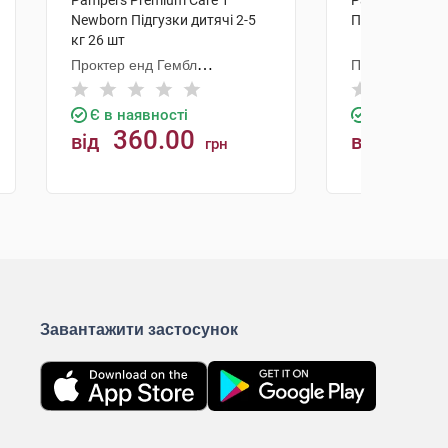
Pampers Premium Care 1
Pampers Premiu
Newborn Підгузки дитячі 2-5
Підгузки дитяч
кг 26 шт
Проктер енд Гембл
Проктер енд Г
Оперешейнз Польська
Є в наявності
Є в наявно
360.00
670.
від
від
грн
КУПИТИ
К
Завантажити застосунок