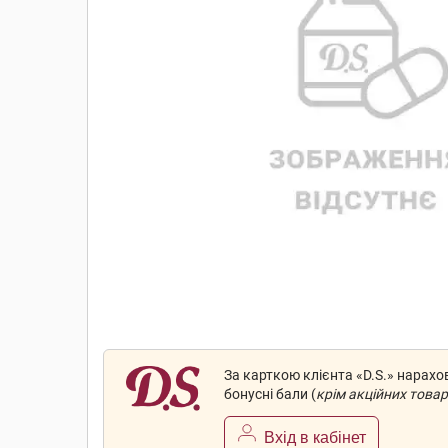
За карткою клієнта «D.S.» нарах
бонусні бали (
крім акційних товар
Вхід в кабінет