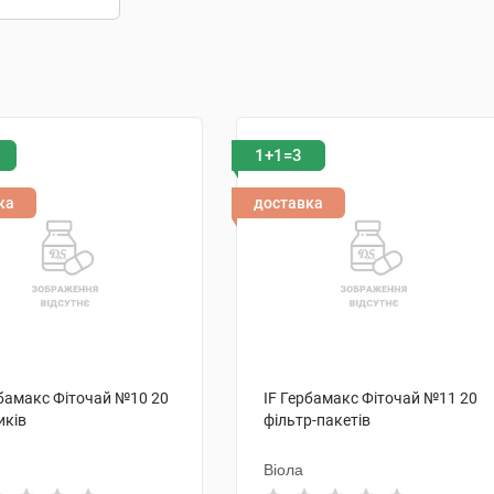
1+1=3
ка
доставка
рбамакс Фіточай №10 20
IF Гербамакс Фіточай №11 20
иків
фільтр-пакетів
Віола