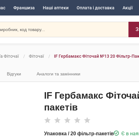
нас
Франшиза
Наші аптеки
Оплата і доставка
Акції
З
а Фіточаї
Фіточаї
IF Гербамакс Фіточай №13 20 Фільтр-Па
Відгуки
Аналоги та замінники
IF Гербамакс Фіточа
пакетів
Є в ная
Упаковка / 20 фільтр-пакетів