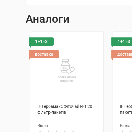
Аналоги
1+1=3
1+1=3
доставка
достав
IF Гербамакс Фіточай №1 20
IF Ге
фільтр-пакетів
пакет
Віола
Віола