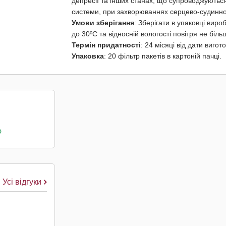
депресії та інших станах, що супроводжуються
системи, при захворюваннях серцево-судинної с
Умови зберігання
: Зберігати в упаковці вир
до 30ºС та відносній вологості повітря не біль
Термін придатності
: 24 місяці від дати вигот
Упаковка
: 20 фільтр пакетів в картоній пачці.
о
Усі відгуки