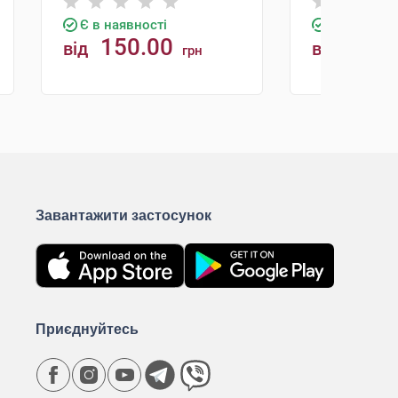
Є в наявності
Є в наявно
150.00
150.
від
від
грн
КУПИТИ
К
Завантажити застосунок
Приєднуйтесь