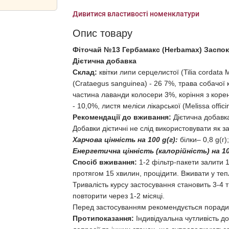
Дивитися властивості номенклатури
Опис товару
Фіточай №13 Гербамакс (Herbamax) Заспокі
Дієтична добавка
Склад:
квітки липи серцелистої (Tilia cordata 
(Crataegus sanguinea) - 26 7%, трава собачої 
частина лаванди колосери 3%, коріння з корене
- 10,0%, листя меліси лікарської (Melissa offici
Рекомендації до
вживання:
Дієтична добавк
Добавки дієтичні не слід використовувати як з
Харчова цінність на 100 g(г):
білки– 0,8 g(г);
Енергетична цінність (калорійність) на 10
Спосіб
вживання:
1-2 фільтр-пакети залити 
протягом 15 хвилин, процідити. Вживати у теп
Тривалість курсу застосування становить 3-4 
повторити через 1-2 місяці.
Перед застосуванням рекомендується порадити
Протипоказання:
Індивідуальна чутливість до