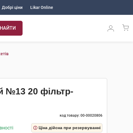
Добрі ціни
Likar Online
НАЙТИ
кетів
й №13 20 фільтр-
код товару: 00-00020806
вності
Ціна дійсна при резервуванні