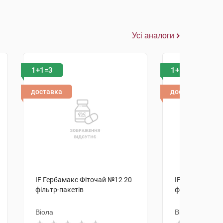
Усі аналоги
1+1=3
1+1=3
доставка
доставка
IF Гербамакс Фіточай №12 20
IF Гербамакс 
фільтр-пакетів
фільтр-пакетів
Віола
Віола