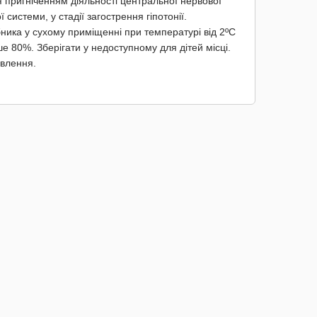
 пригніченням діяльності центральної нервової
истеми, у стадії загострення гіпотонії.
обника у сухому приміщенні при температурі від 2ºС
ше 80%. Зберігати у недоступному для дітей місці.
овлення.