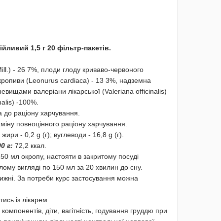
йливий 1,5 г 20 фільтр-пакетів.
Mill.) - 26 7%, плоди глоду криваво-червоного
кропиви (Leonurus cardiaca) - 13 3%, надземна
вищами валеріани лікарської (Valeriana officinalis)
nalis) -100%.
а до раціону харчування.
аміну повноцінного раціону харчування.
 жири - 0,2 g (г); вуглеводи - 16,8 g (г).
0 г:
72,2 ккал.
150 мл окропу, настояти в закритому посуді
лому вигляді по 150 мл за 20 хвилин до сну.
тижні. За потреби курс застосування можна
сь із лікарем.
 компонентів, діти, вагітність, годування груддю при