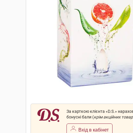
За карткою клієнта «D.S.» нарах
бонусні бали (
крім акційних товар
Вхід в кабінет