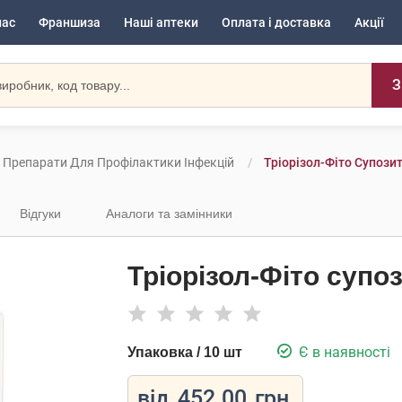
нас
Франшиза
Наші аптеки
Оплата і доставка
Акції
З
Препарати Для Профілактики Інфекцій
Тріорізол-Фіто Супозит
Відгуки
Аналоги та замінники
Тріорізол-Фіто супоз
Є в наявності
Упаковка / 10 шт
від
452.00
грн