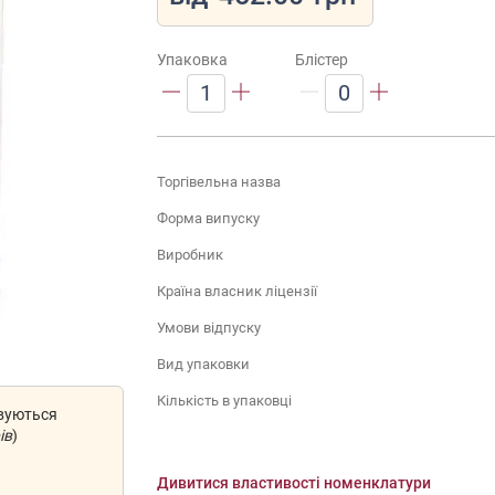
Упаковка
Блістер
1
0
Торгівельна назва
Форма випуску
Виробник
Країна власник ліцензії
Умови відпуску
Вид упаковки
Кількість в упаковці
овуються
ів
)
Дивитися властивості номенклатури