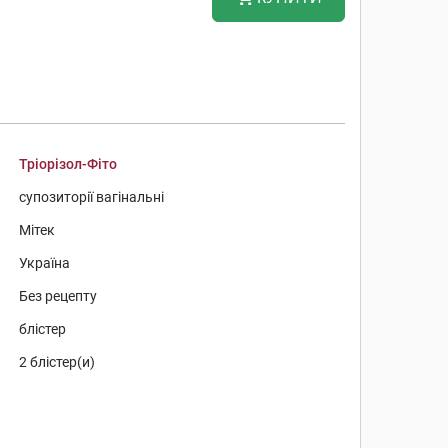
Тріорізол-Фіто
супозиторії вагінальні
Мітек
Україна
Без рецепту
блістер
2 блістер(и)