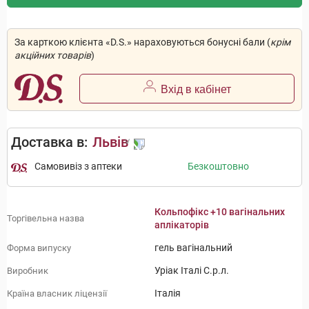
За карткою клієнта «D.S.» нараховуються бонусні бали (
крім
акційних товарів
)
Вхід в кабінет
Доставка в:
Львів
Самовивіз з аптеки
Безкоштовно
Кольпофікс +10 вагінальних
Торгівельна назва
аплікаторів
гель вагінальний
Форма випуску
Уріак Італі С.р.л.
Виробник
Італія
Країна власник ліцензії