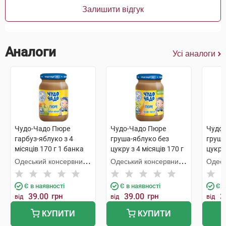
Залишити відгук
Аналоги
Усі аналоги
Чудо-Чадо Пюре
Чудо-Чадо Пюре
Чудо
гарбуз-яблуко з 4
груша-яблуко без
груша
місяців 170 г 1 банка
цукру з 4 місяців 170 г
цукру 
1 банка
пауч
Одеський консервний
Одеський консервний
Одесь
завод дитячого
завод дитячого
завод
харчування
харчування
харчу
Є в наявності
Є в наявності
Є в
39.00
грн
39.00
грн
3
від
від
від
КУПИТИ
КУПИТИ