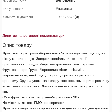
Без рецепту
Умови відпуску
Упаковка
Вид упаковки
1 Упаковка(и)
Кількість в упаковці
Дивитися властивості номенклатури
Опис товару
Фруктове пюре Груша-Чорнослив з 5-ти місяців має однорідну
ніжну консистенцію. Завдяки спеціальній технології
приготування продукт зберіг натуральний смак і аромат.
Фруктове пюре Груша-Чорнослив містить вітаміни і
мікроелементи, необхідні для росту і розвитку дитячого
організму. Зручна упаковка з закруткою носиком сприяє розвитку
нових навичок малюка. Дитина може взяти пюре в руки і їсти
сам.
О'єм фруктового пюре Груша-Чорнослив - 90 г.
Не містить глютен, ГМО, консерванти.
Фрукти зі спеціальних сировинних зон для виробництва дитячого