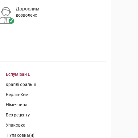
Дорослим
дозволено
Еспумізан L
краплі оральні
Берлін-Хемі
Німеччина
Без рецепту
Упаковка
1 Упаковка(и)