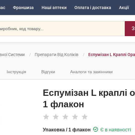
нас
Франшиза
Наші аптеки
Оплата і доставка
Акції
З
вної Системи
Препарати Від Коліків
Еспумізан L Краплі Ор
Інструкція
Відгуки
Аналоги та замінники
Еспумізан L краплі 
1 флакон
Є в наявності
Упаковка / 1 флакон