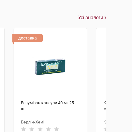
Усі аналоги
доставка
Еспумізан капсули 40 мг 25
Колікід суспен
шт
мг/мл 30 мл 1
Берлін-Хемі
Кусум Фарм