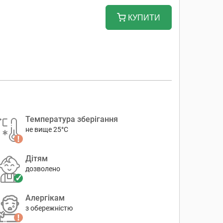
КУПИТИ
Температура зберігання
не вище 25°C
Дітям
дозволено
Алергікам
з обережністю