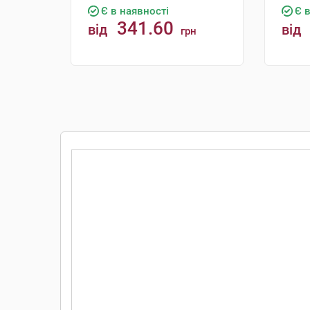
Є в наявності
Є 
341.60
від
від
грн
КУПИТИ