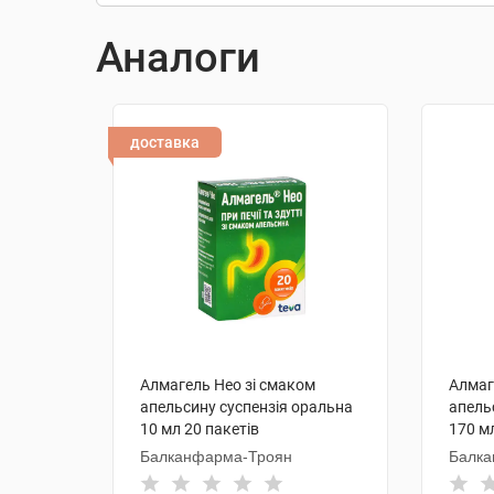
Аналоги
доставка
Алмагель Нео зі смаком
Алмаг
апельсину суспензія оральна
апель
10 мл 20 пакетів
170 м
Балканфарма-Троян
Балка