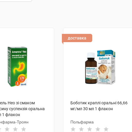
доставка
ель Нео зі смаком
Боботик краплі оральні 66,66
сину суспензія оральна
мг/мл 30 мл 1 флакон
л 1 флакон
нфарма-Троян
Польфарма