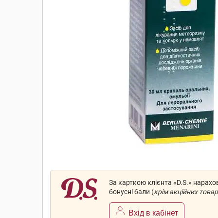
За карткою клієнта «D.S.» нарах
бонусні бали (
крім акційних товар
Вхід в кабінет