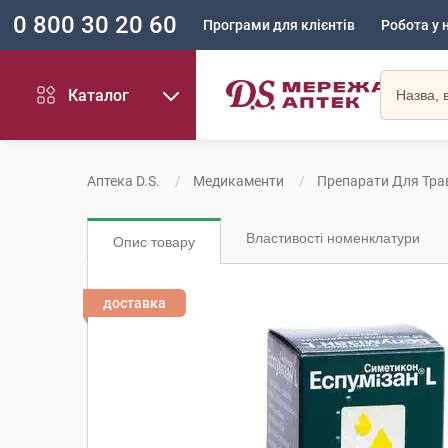
0 800 30 20 60
Програми для клієнтів
Робота у 
Каталог
Аптека D.S.
Медикаменти
Препарати Для Тра
Властивості номенклатури
Опис товару
доставка