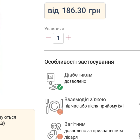
від
186.30
грн
Упаковка
1
Особливості застосування
Діабетикам
дозволено
Взаємодія з їжею
під час або після прийому їжі
овуються
ів
)
Вагітним
дозволено за призначенням
лікаря