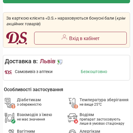
За карткою клієнта «D.S.» нараховуються бонусні бали (
крім
акційних товарів
)
Вхід в кабінет
Доставка в:
Львів
Самовивіз з аптеки
Безкоштовно
Особливості застосування
Діабетикам
Температура зберігання
з обережністю
не вище 25°C
Взаємодія з їжею
Водіям
не має значення
препарат застосовують
лише в умовах стаціонару
Вагітним
Алергікам