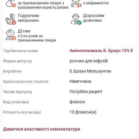
за призначенням лікаря з
з обережністю
урахуванням користь/ризик
Годуючим
Дорослим
заборонено
дозволено
Дітям
з 2-ох років за
призначенням лікаря
Аміноплазмаль Б. Браун 10% Е
Торгівельна назва
розчин для інфузій
Форма випуску
Б.Браун Мельзунген
Виробник
Німеччина
Країна власник ліцензії
Потрібен рецепт
Умови відпуску
флакон
Вид упаковки
10 флакон(и)
Кількість в упаковці
Дивитися властивості номенклатури